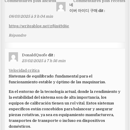
Navigation
Commentaires plus anciens
Commentaires plus récents
네
dans
이버 아이디 구매
dit :
les
08/03/2025 à 3 h 04 min
commentaires
https://writeablog.net/zfjin49d4e
Répondre
DonaldQuofe
dit :
23/02/2025 à 7 h 56 min
Velocidad critica
Sistemas de equilibrado: fundamental para el
funcionamiento estable y óptimo de las maquinarias.
En el entorno de la tecnología actual, donde la rendimiento y
la estabilidad del sistema son de alta importancia, los
equipos de calibración tienen un rol vital. Estos sistemas
específicos están concebidos para balancear y asegurar
piezas rotativas, ya sea en equipamiento manufacturera,
transportes de transporte o incluso en dispositivos
domésticos.