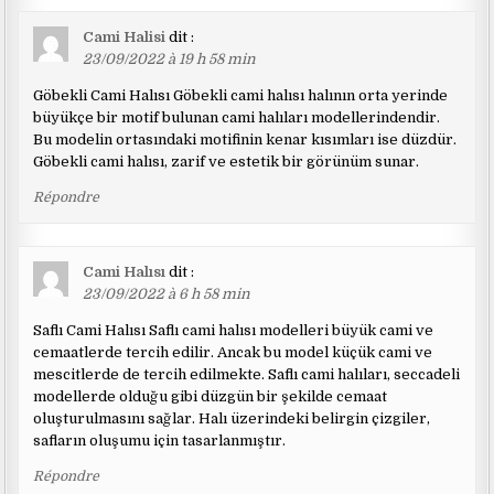
Cami Halisi
dit :
23/09/2022 à 19 h 58 min
Göbekli Cami Halısı Göbekli cami halısı halının orta yerinde
büyükçe bir motif bulunan cami halıları modellerindendir.
Bu modelin ortasındaki motifinin kenar kısımları ise düzdür.
Göbekli cami halısı, zarif ve estetik bir görünüm sunar.
Répondre
Cami Halısı
dit :
23/09/2022 à 6 h 58 min
Saflı Cami Halısı Saflı cami halısı modelleri büyük cami ve
cemaatlerde tercih edilir. Ancak bu model küçük cami ve
mescitlerde de tercih edilmekte. Saflı cami halıları, seccadeli
modellerde olduğu gibi düzgün bir şekilde cemaat
oluşturulmasını sağlar. Halı üzerindeki belirgin çizgiler,
safların oluşumu için tasarlanmıştır.
Répondre