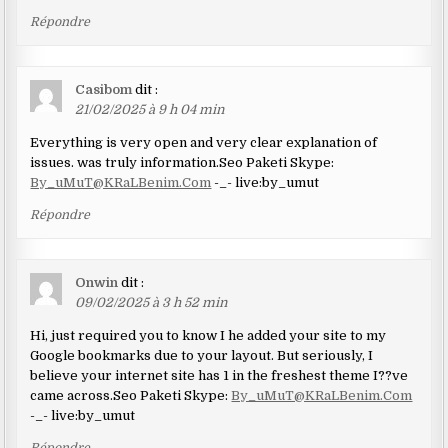
Répondre
Casibom
dit :
21/02/2025 à 9 h 04 min
Everything is very open and very clear explanation of
issues. was truly information.Seo Paketi Skype:
By_uMuT@KRaLBenim.Com
-_- live:by_umut
Répondre
Onwin
dit :
09/02/2025 à 3 h 52 min
Hi, just required you to know I he added your site to my
Google bookmarks due to your layout. But seriously, I
believe your internet site has 1 in the freshest theme I??ve
came across.Seo Paketi Skype:
By_uMuT@KRaLBenim.Com
-_- live:by_umut
Répondre