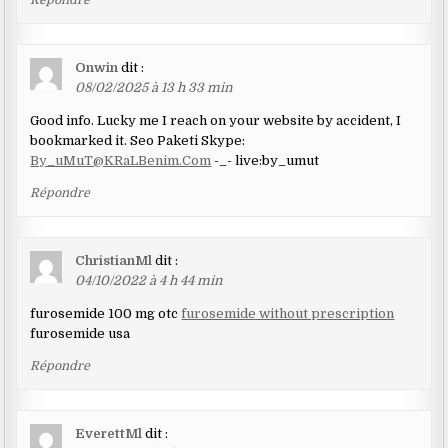
Onwin
dit :
08/02/2025 à 13 h 33 min
Good info. Lucky me I reach on your website by accident, I
bookmarked it. Seo Paketi Skype:
By_uMuT@KRaLBenim.Com
-_- live:by_umut
Répondre
ChristianMl
dit :
04/10/2022 à 4 h 44 min
furosemide 100 mg otc
furosemide without prescription
furosemide usa
Répondre
EverettMl
dit :