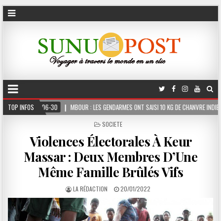
BOUR : LES GENDARMES ONT SAISI 10 KG DE CHANVRE INDIEN DISSIMULÉS DANS LE COFFR
TOP INFOS
POSTED
SOCIETE
IN
Violences Électorales À Keur
Massar : Deux Membres D’Une
Même Famille Brûlés Vifs
LA RÉDACTION
20/01/2022