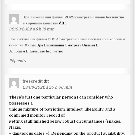
Эра выживания фильм 2022 смотреть онлайн бесплатно
в хорошем качестве
dit :
30/09/2022 à 8 h 19 min
Эра выживания фильм 2022 смотреть онлайн бесплатно в хорошем
качестве
Фильм Эра Выживания Смотреть Онлайн В
Хорошем В Качестве Бесплатно
Répondre
freecredit
dit :
29/09/2022 à 20 h 06 min
There’s just one particular person I can consider who
possesses a
unique mixture of patriotism, intellect, likeability, and a
confirmed monitor record of
getting stuff finished below robust circumstances (snakes,
Nazis,
« dangerous dates »). Depending on the product availability,