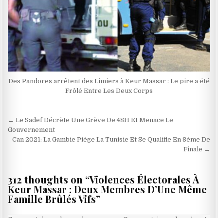
Des Pandores arrêtent des Limiers à Keur Massar : Le pire a été
Frôlé Entre Les Deux Corps
Navigation
← Le Sadef Décrète Une Grève De 48H Et Menace Le
de
Gouvernement
Can 2021: La Gambie Piège La Tunisie Et Se Qualifie En 8ème De
l’article
Finale →
312 thoughts on “
Violences Électorales À
Keur Massar : Deux Membres D’Une Même
Famille Brûlés Vifs
”