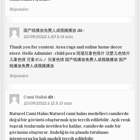
Répondre
国产线播放免费人成视频播放
dit :
25/09/2022 à 20 h 14 min
Thank you for content. Area rugs and online home decor
store. Hello Administ . child porn 現場兒童色情片 活婴儿色情片
儿童色情 児童ポルノ 兒童色情 国产线播放免费人成视频播放 国产
线播放免费人成视频播放
Répondre
Cami Halisi
dit :
25/09/2022 à 12 h 13 min
Naturel Cami Halısı Naturel cami halısı modelleri camilerde
doğal bir görüntü oluşturmak için tercih edilebilir. Açık renk
toprak tonlarında üretilen bu halılar, camilerde sade bir
görünüm oluşturur. Sadeliğin ön planda tutulması
isteniyorsa bu halı modeli tercih edilebilir.