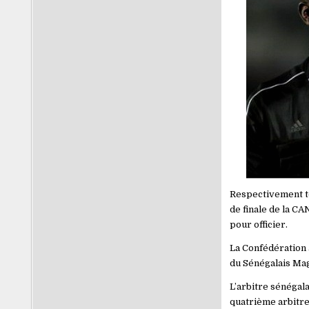
Respectivement to
de finale de la CA
pour officier.
La Confédération a
du Sénégalais Mag
L’arbitre sénégala
quatrième arbitre 