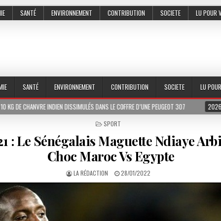
IE
SANTÉ
ENVIRONNEMENT
CONTRIBUTION
SOCIETE
LU POUR 
MIE
SANTÉ
ENVIRONNEMENT
CONTRIBUTION
SOCIETE
LU POU
E INDIEN DISSIMULÉS DANS LE COFFRE D’UNE PEUGEOT 307
2026-07-01
LE P
POSTED
SPORT
IN
1 : Le Sénégalais Maguette Ndiaye Arbi
Choc Maroc Vs Egypte
LA RÉDACTION
28/01/2022