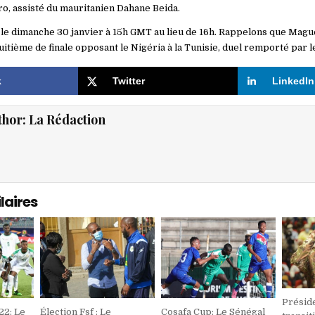
, assisté du mauritanien Dahane Beida.
 le dimanche 30 janvier à 15h GMT au lieu de 16h. Rappelons que Mague
 huitième de finale opposant le Nigéria à la Tunisie, duel remporté par l
k
Twitter
LinkedIn
thor:
La Rédaction
laires
Présid
22: Le
Élection Fsf : Le
Cosafa Cup: Le Sénégal