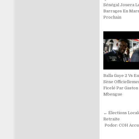
Sénégal Jouera L
Barrages En Mar
Prochain
Balla Gaye 2 Vs 
Sène Officielleme
Ficelé Par Gaston
Mbengue
Navigati
← Élections Loca
de
Retraite
Podor: COH Accus
l’article