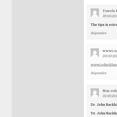
Towels 
19/05/20
The tips is extr
Répondre
wwwi.odn
03/10/20
wwwi.odnoklass
Répondre
Non-reli
01/10/20
Dr. John Rack
Ɗr. John Rackh