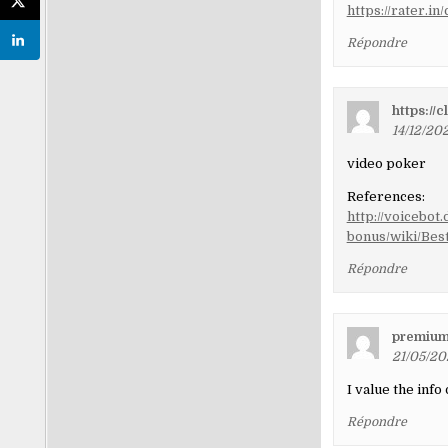
https://rater.i
Répondre
https://
14/12/202
video poker
References:
http://voicebo
bonus/wiki/Bes
Répondre
premium
21/05/20
I value the info
Répondre