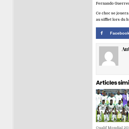
Fernando Guerrero
Ce choc se jouera
au sifflet lors du
Faceboo
Au
Articles simi
Qualif Mondial 20