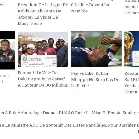
transit
es
Président De La Ligue De
S’Incline Devant La
Assimi 
s
Kolda Aurait Tenté De
Namibie
sermen
Saboter La Visite De
Mady Touré
Football : La Ville De
Psg Vs Lille, Kylian
Recour
Eumeu
Dakar Appuie Le Jaraaf
Mbappé Ne Sera Pas De
Sud Et 
nt
À Hauteur De 30 Millions
La Partie
Verdict
Connu
on
les À Boké: Abdoulaye Daouda DIALLO Rafle La Mise Et Envoie Soule
e Le Ministre ADD De Soutenir Des Listes Parallèles, Pour Justifier L