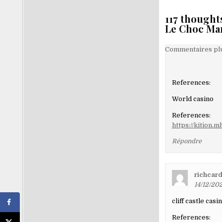
117 thought
Le Choc Ma
Navigati
Commentaires plu
dans
les
References:
comment
World casino
References:
https://kition.m
Répondre
richcard
14/12/20
cliff castle casi
References: