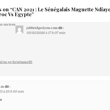
s on “
CAN 2021 : Le Sénégalais Maguette Ndiaye
roc Vs Egypte
”
on
s anciens
jobbridge4you.com
dit :
03/05/2026 à 17 h 07 min
aires
hl.tuc.gr/kristianself1
.in
dit :
25 à 23 h 05 min
no