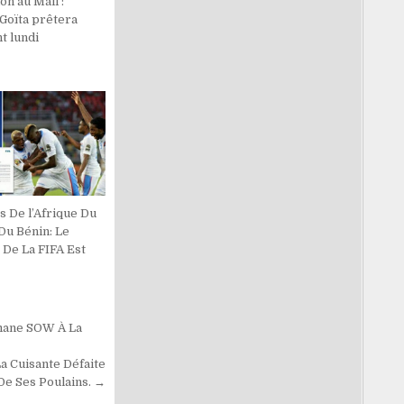
ion au Mali :
Goïta prêtera
t lundi
s De l’Afrique Du
Du Bénin: Le
 De La FIFA Est
ymane SOW À La
a Cuisante Défaite
De Ses Poulains. →