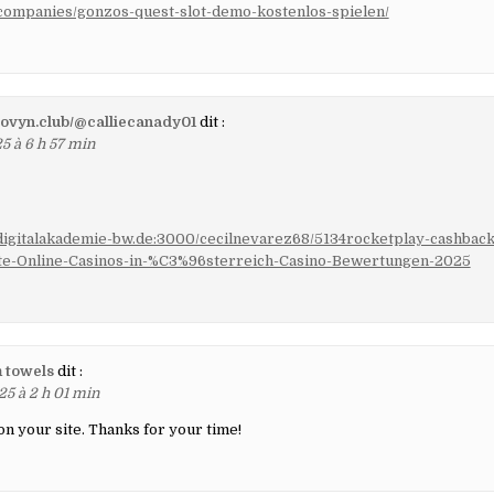
n/companies/gonzos-quest-slot-demo-kostenlos-spielen/
clovyn.club/@calliecanady01
dit :
5 à 6 h 57 min
t.digitalakademie-bw.de:3000/cecilnevarez68/5134rocketplay-cashback
te-Online-Casinos-in-%C3%96sterreich-Casino-Bewertungen-2025
 towels
dit :
25 à 2 h 01 min
 on your site. Thanks for your time!