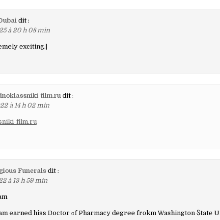
Dubai
dit :
25 à 20 h 08 min
emely exciting.|
oklassniki-film.ru
dit :
22 à 14 h 02 min
niki-film.ru
gious Funerals
dit :
22 à 13 h 59 min
ham
am earned hiss Doctor οf Pharmacy degree frokm Washington Ⴝtate Un