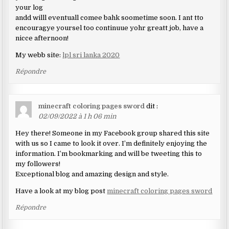
your log
andd willl eventuall comee bahk soometime soon. I ant tto
encouragye yoursel too continuue yohr greatt job, have a
nicce afternoon!
My webb site:
lpl sri lanka 2020
Répondre
minecraft coloring pages sword
dit :
02/09/2022 à 1 h 06 min
Hey there! Someone in my Facebook group shared this site
with us so I came to look it over. I’m definitely enjoying the
information. I’m bookmarking and will be tweeting this to
my followers!
Exceptional blog and amazing design and style.
Have a look at my blog post
minecraft coloring pages sword
Répondre