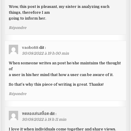
Wow, this post is pleasant, my sister is analyzing such
things, therefore I am
going to inform her.
Répondre
vaobo88
dit :
30/08/2022 à 19 h 00 min
When someone writes an post he/she maintains the thought
of
a user in his/her mind that how a user can be aware of it.
So that’s why this piece of writing is great. Thanks!
Répondre
ทดลองเล่นสล็อต
dit :
30/08/2022 à 18 h 11 min
I love it when individuals come together and share views.