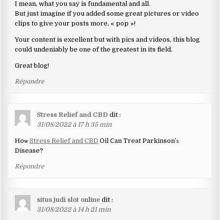
I mean, what you say is fundamental and all.
But just imagine if you added some great pictures or video
clips to give your posts more, « pop »!
Your content is excellent but with pics and videos, this blog
could undeniably be one of the greatest in its field.
Great blog!
Répondre
Stress Relief and CBD
dit :
31/08/2022 à 17 h 35 min
Hoѡ
Stress Relief and CBD
Oil Ⅽan Treat Parkinson’ѕ
Disease?
Répondre
situs judi slot online
dit :
31/08/2022 à 14 h 21 min