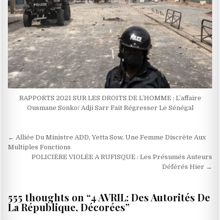
RAPPORTS 2021 SUR LES DROITS DE L’HOMME : L’affaire
Ousmane Sonko/ Adji Sarr Fait Régresser Le Sénégal
Navigation
← Alliée Du Ministre ADD, Yetta Sow, Une Femme Discrète Aux
de
Multiples Fonctions
POLICIÈRE VIOLÉE A RUFISQUE : Les Présumés Auteurs
l’article
Déférés Hier →
555 thoughts on “
4 AVRIL: Des Autorités De
La République, Décorées
”