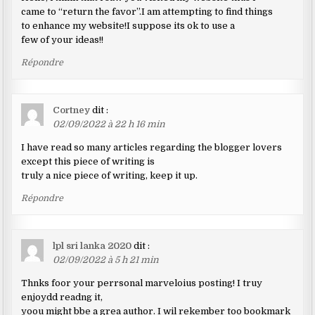
came to “return the favor”.I am attempting to find things
to enhance my website!I suppose its ok to use a
few of your ideas!!
Répondre
Cortney
dit :
02/09/2022 à 22 h 16 min
I have read so many articles regarding the blogger lovers
except this piece of writing is
truly a nice piece of writing, keep it up.
Répondre
lpl sri lanka 2020
dit :
02/09/2022 à 5 h 21 min
Thnks foor your perrsonal marveloius posting! I truy
enjoydd readng it,
yoou might bbe a grea author. I wil rekember too bookmark