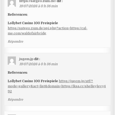
https://satgeo.zum.de/
dit :
19/07/2026 à 0 h 38 min
References:
Lollybet Casino 100 Freispiele
https://satgeo.zum.de/api.php?action=https://cal-
me.com/waldofairbridg
Répondre
jugem.jp
dit :
19/07/2026 à 0 h 38 min
References:
Lollybet Casino 100 Freispiele
https://jugem.jp/utf/?
mode=gallery&act=list&domain=https://lksa.cc/shelleylevy4
92
Répondre