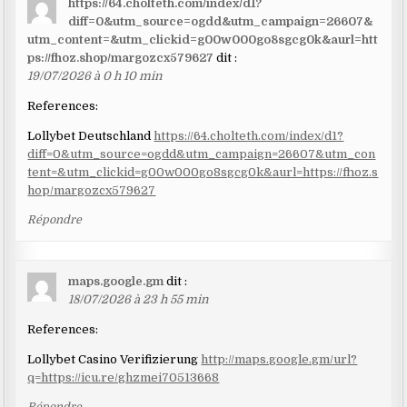
https://64.cholteth.com/index/d1?
diff=0&utm_source=ogdd&utm_campaign=26607&
utm_content=&utm_clickid=g00w000go8sgcg0k&aurl=htt
ps://fhoz.shop/margozcx579627
dit :
19/07/2026 à 0 h 10 min
References:
Lollybet Deutschland
https://64.cholteth.com/index/d1?
diff=0&utm_source=ogdd&utm_campaign=26607&utm_con
tent=&utm_clickid=g00w000go8sgcg0k&aurl=https://fhoz.s
hop/margozcx579627
Répondre
maps.google.gm
dit :
18/07/2026 à 23 h 55 min
References:
Lollybet Casino Verifizierung
http://maps.google.gm/url?
q=https://icu.re/ghzmei70513668