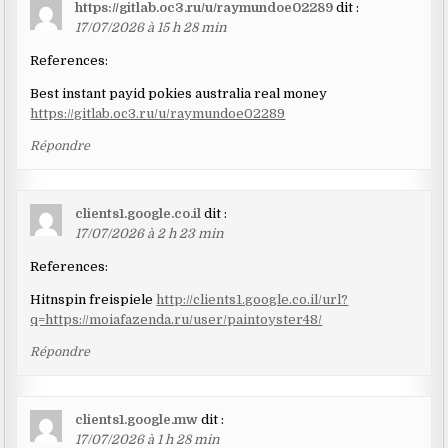
https://gitlab.oc3.ru/u/raymundoe02289
dit :
17/07/2026 à 15 h 28 min
References:
Best instant payid pokies australia real money
https://gitlab.oc3.ru/u/raymundoe02289
Répondre
clients1.google.co.il
dit :
17/07/2026 à 2 h 23 min
References:
Hitnspin freispiele
http://clients1.google.co.il/url?
q=https://moiafazenda.ru/user/paintoyster48/
Répondre
clients1.google.mw
dit :
17/07/2026 à 1 h 28 min