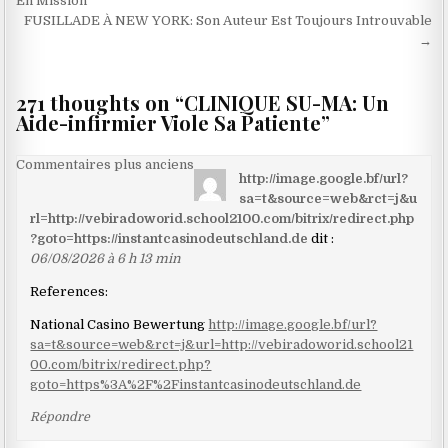
de
En Mission
FUSILLADE À NEW YORK: Son Auteur Est Toujours Introuvable
l’article
→
271 thoughts on “
CLINIQUE SU-MA: Un
Aide-infirmier Viole Sa Patiente
”
Navigation
Commentaires plus anciens
http://image.google.bf/url?
dans
sa=t&source=web&rct=j&u
les
rl=http://vebiradoworid.school2100.com/bitrix/redirect.php
?goto=https://instantcasinodeutschland.de
dit :
commentaires
06/08/2026 à 6 h 13 min
References:
National Casino Bewertung
http://image.google.bf/url?
sa=t&source=web&rct=j&url=http://vebiradoworid.school21
00.com/bitrix/redirect.php?
goto=https%3A%2F%2Finstantcasinodeutschland.de
Répondre