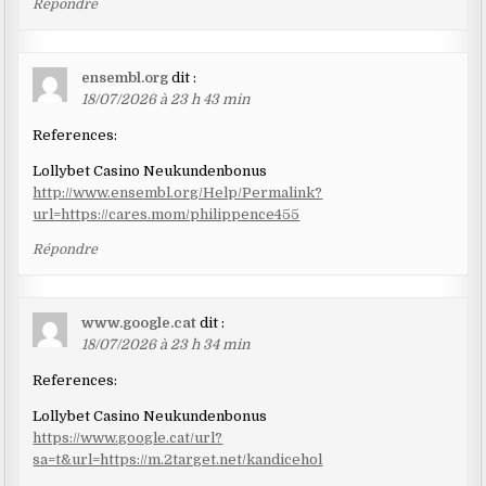
Répondre
ensembl.org
dit :
18/07/2026 à 23 h 43 min
References:
Lollybet Casino Neukundenbonus
http://www.ensembl.org/Help/Permalink?
url=https://cares.mom/philippence455
Répondre
www.google.cat
dit :
18/07/2026 à 23 h 34 min
References:
Lollybet Casino Neukundenbonus
https://www.google.cat/url?
sa=t&url=https://m.2target.net/kandicehol