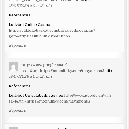
19/07/2026 à 0 h 43 min
References:
Lollybet Online Casino
https://old.lokobasket.com/bitrix/redirect.php?
goto=https://allbio.link/valentinba
Répondre
http://www.google.sn/url?
sa=t&url=https://moonlinky.com/mayairons3
dit :
19/07/2026 à 0 h 42 min
References:
Lollybet Umsatzbedingungen
http://www.google.sn/url?
sa=t&url=https://moonlinky.com/mayairons3
Répondre