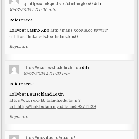
q=https://link.peds.to/otislanglois0
dit :
19/07/2026 à 0 h 29 min
References:
Lollybet Casino App
http://maps.google.co.ug/url?
q=https://link.peds.to/otislanglois0
Répondre
https://ezproxy.lib.lehigh.edu
dit :
19/07/2026 à 0 h 27 min
References:
Lollybet Deutschland Login
https://ezproxy.lib.lehigh.edu/login?
url=https://link.botam.my.id/lenac592714129
Répondre
https://movdpo.ru/go.php?