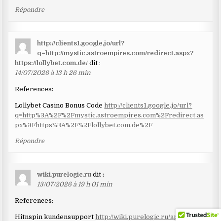
Répondre
http://clients1.google.jo/url?
q=http://mystic.astroempires.com/redirect.aspx?
https://lollybet.com.de/
dit :
14/07/2026 à 13 h 26 min
References:
Lollybet Casino Bonus Code
http://clients1.google.jo/url?
q=http%3A%2F%2Fmystic.astroempires.com%2Fredirect.as
px%3Fhttps%3A%2F%2Flollybet.com.de%2F
Répondre
wiki.purelogic.ru
dit :
13/07/2026 à 19 h 01 min
References:
Hitnspin kundensupport
http://wiki.purelogic.ru/api.php?