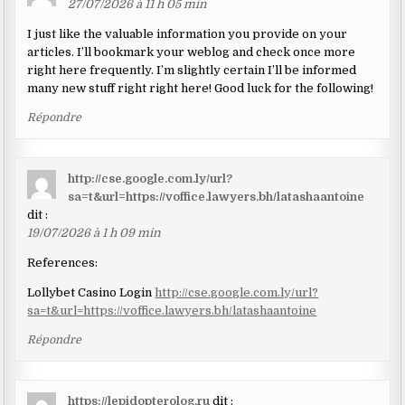
27/07/2026 à 11 h 05 min
I just like the valuable information you provide on your
articles. I’ll bookmark your weblog and check once more
right here frequently. I’m slightly certain I’ll be informed
many new stuff right right here! Good luck for the following!
Répondre
http://cse.google.com.ly/url?
sa=t&url=https://voffice.lawyers.bh/latashaantoine
dit :
19/07/2026 à 1 h 09 min
References:
Lollybet Casino Login
http://cse.google.com.ly/url?
sa=t&url=https://voffice.lawyers.bh/latashaantoine
Répondre
https://lepidopterolog.ru
dit :