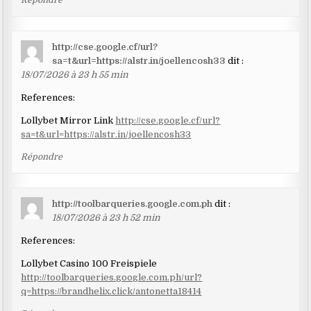
Répondre
http://cse.google.cf/url?
sa=t&url=https://alstr.in/joellencosh33
dit :
18/07/2026 à 23 h 55 min
References:
Lollybet Mirror Link
http://cse.google.cf/url?
sa=t&url=https://alstr.in/joellencosh33
Répondre
http://toolbarqueries.google.com.ph
dit :
18/07/2026 à 23 h 52 min
References:
Lollybet Casino 100 Freispiele
http://toolbarqueries.google.com.ph/url?
q=https://brandhelix.click/antonetta18414