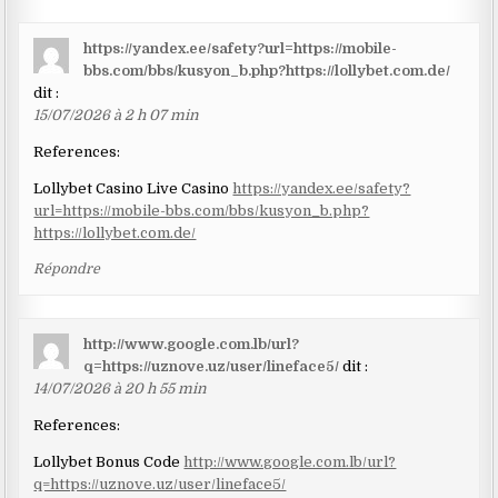
https://yandex.ee/safety?url=https://mobile-
bbs.com/bbs/kusyon_b.php?https://lollybet.com.de/
dit :
15/07/2026 à 2 h 07 min
References:
Lollybet Casino Live Casino
https://yandex.ee/safety?
url=https://mobile-bbs.com/bbs/kusyon_b.php?
https://lollybet.com.de/
Répondre
http://www.google.com.lb/url?
q=https://uznove.uz/user/lineface5/
dit :
14/07/2026 à 20 h 55 min
References:
Lollybet Bonus Code
http://www.google.com.lb/url?
q=https://uznove.uz/user/lineface5/