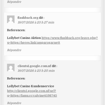
Répondre
flashback.org
dit :
18/07/2026 à 23 h 27 min
References:
Lollybet Casino Aktion
https://www.flashback.org/leave.php?
u=https://heres.link/amparogarnett
Répondre
clients1.google.com.nf
dit :
18/07/2026 à 23 h 20 min
References:
Lollybet Casino Kundenservice
http://clients1.google.com.nf/url?
q=https://famu.cc/calvine4598740
Répondre