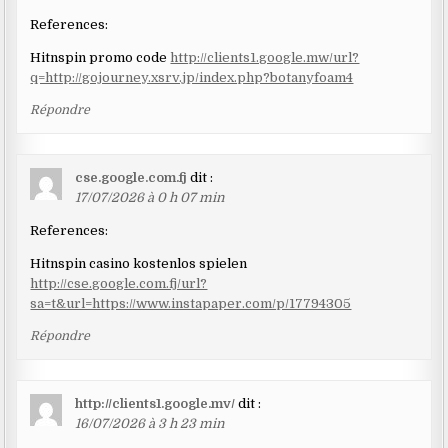
References:
Hitnspin promo code
http://clients1.google.mw/url?
q=http://gojourney.xsrv.jp/index.php?botanyfoam4
Répondre
cse.google.com.fj
dit :
17/07/2026 à 0 h 07 min
References:
Hitnspin casino kostenlos spielen
http://cse.google.com.fj/url?
sa=t&url=https://www.instapaper.com/p/17794305
Répondre
http://clients1.google.mv/
dit :
16/07/2026 à 3 h 23 min