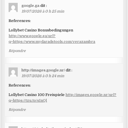
google.ga
dit :
19/07/2026 à 0 h 25 min
References:
Lollybet Casino Bonusbedingungen
http://www.google.ga/url?
q=https://www.mydaradstools.com/verazambra
Répondre
http://images.google.nr/
dit :
19/07/2026 à 0 h 24 min
References:
Lollybet Casino 100 Freispiele
http://images.google.nr/url?
q=https://tzu.to/sInQl
Répondre