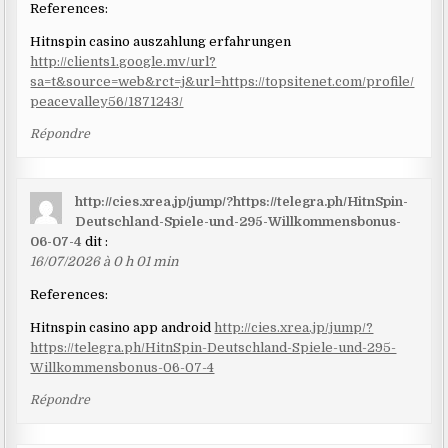
References:
Hitnspin casino auszahlung erfahrungen
http://clients1.google.mv/url?
sa=t&source=web&rct=j&url=https://topsitenet.com/profile/
peacevalley56/1871243/
Répondre
http://cies.xrea.jp/jump/?https://telegra.ph/HitnSpin-
Deutschland-Spiele-und-295-Willkommensbonus-
06-07-4
dit :
16/07/2026 à 0 h 01 min
References:
Hitnspin casino app android
http://cies.xrea.jp/jump/?
https://telegra.ph/HitnSpin-Deutschland-Spiele-und-295-
Willkommensbonus-06-07-4
Répondre