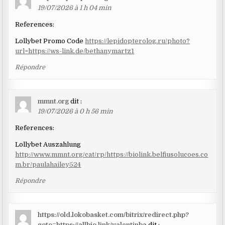
19/07/2026 à 1 h 04 min
References:
Lollybet Promo Code
https://lepidopterolog.ru/photo?
url=https://ws-link.de/bethanymartz1
Répondre
mmnt.org
dit :
19/07/2026 à 0 h 56 min
References:
Lollybet Auszahlung
http://www.mmnt.org/cat/rp/https://biolink.belfiusolucoes.co
m.br/paulahailey524
Répondre
https://old.lokobasket.com/bitrix/redirect.php?
goto=https://allbio.link/valentinba
dit :