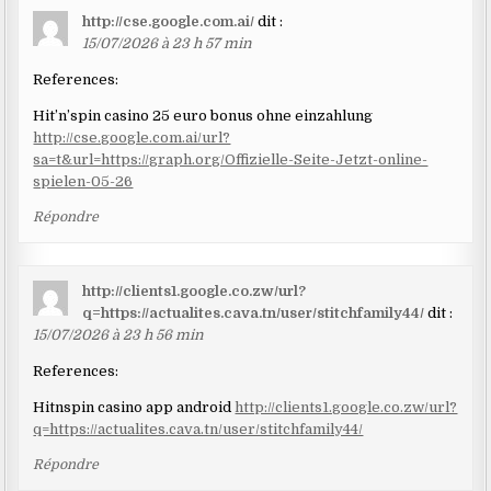
http://cse.google.com.ai/
dit :
15/07/2026 à 23 h 57 min
References:
Hit’n’spin casino 25 euro bonus ohne einzahlung
http://cse.google.com.ai/url?
sa=t&url=https://graph.org/Offizielle-Seite-Jetzt-online-
spielen-05-26
Répondre
http://clients1.google.co.zw/url?
q=https://actualites.cava.tn/user/stitchfamily44/
dit :
15/07/2026 à 23 h 56 min
References:
Hitnspin casino app android
http://clients1.google.co.zw/url?
q=https://actualites.cava.tn/user/stitchfamily44/
Répondre