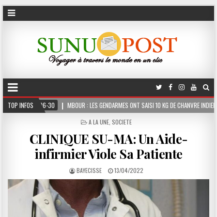
MBOUR : LES GENDARMES ONT SAISI 10 KG DE CHANVRE INDIEN DISSIMULÉS DANS LE CO
TOP INFOS
POSTED
A LA UNE
,
SOCIETE
IN
CLINIQUE SU-MA: Un Aide-
infirmier Viole Sa Patiente
BAYECISSE
13/04/2022