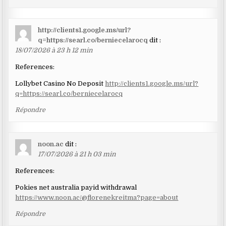
http://clients1.google.ms/url?
q=https://searl.co/berniecelarocq
dit :
18/07/2026 à 23 h 12 min
References:
Lollybet Casino No Deposit
http://clients1.google.ms/url?
q=https://searl.co/berniecelarocq
Répondre
noon.ac
dit :
17/07/2026 à 21 h 03 min
References:
Pokies net australia payid withdrawal
https://www.noon.ac/@florenekreitma?page=about
Répondre