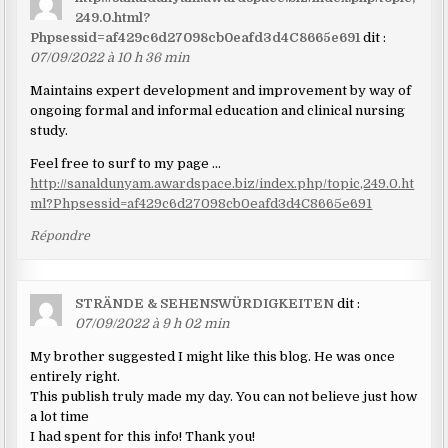
249.0.html?
Phpsessid=af429c6d27098cb0eafd3d4C8665e691
dit :
07/09/2022 à 10 h 36 min
Maintains expert development and improvement by way of
ongoing formal and informal education and clinical nursing
study.
Feel free to surf to my page …
http://sanaldunyam.awardspace.biz/index.php/topic,249.0.ht
ml?Phpsessid=af429c6d27098cb0eafd3d4C8665e691
Répondre
STRÄNDE & SEHENSWÜRDIGKEITEN
dit :
07/09/2022 à 9 h 02 min
My brother suggested I might like this blog. He was once
entirely right.
This publish truly made my day. You can not believe just how
a lot time
I had spent for this info! Thank you!