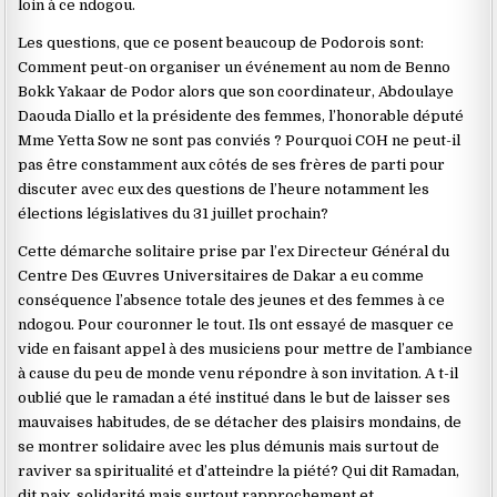
loin à ce ndogou.
Les questions, que ce posent beaucoup de Podorois sont:
Comment peut-on organiser un événement au nom de Benno
Bokk Yakaar de Podor alors que son coordinateur, Abdoulaye
Daouda Diallo et la présidente des femmes, l’honorable député
Mme Yetta Sow ne sont pas conviés ? Pourquoi COH ne peut-il
pas être constamment aux côtés de ses frères de parti pour
discuter avec eux des questions de l’heure notamment les
élections législatives du 31 juillet prochain?
Cette démarche solitaire prise par l’ex Directeur Général du
Centre Des Œuvres Universitaires de Dakar a eu comme
conséquence l’absence totale des jeunes et des femmes à ce
ndogou. Pour couronner le tout. Ils ont essayé de masquer ce
vide en faisant appel à des musiciens pour mettre de l’ambiance
à cause du peu de monde venu répondre à son invitation. A t-il
oublié que le ramadan a été institué dans le but de laisser ses
mauvaises habitudes, de se détacher des plaisirs mondains, de
se montrer solidaire avec les plus démunis mais surtout de
raviver sa spiritualité et d’atteindre la piété? Qui dit Ramadan,
dit paix, solidarité mais surtout rapprochement et