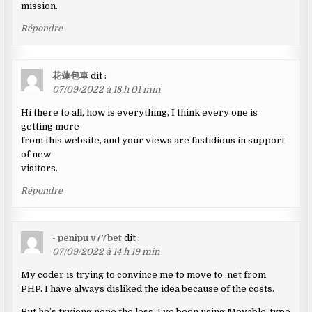
mission.
Répondre
花蓮包車
dit :
07/09/2022 à 18 h 01 min
Hi there to all, how is everything, I think every one is
getting more
from this website, and your views are fastidious in support
of new
visitors.
Répondre
- penipu v77bet
dit :
07/09/2022 à 14 h 19 min
My coder is trying to convince me to move to .net from
PHP. I have always disliked the idea because of the costs.
But he’s tryiong none the less. I’ve been using Movable-type