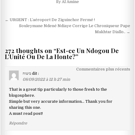
Sy Al Amine
Navigation
← URGENT : L’aéroport De Ziguinchor Fermé !
de
Souleymane Ndené Ndiaye Corrige Le Chroniqueur Pape
Makhtar Diallo.. →
l’article
272 thoughts on “
Est-ce Un Ndogou De
L’Unité Ou De La Honte?
”
Navigation
Commentaires plus récents
ביטוח
dit :
dans
08/09/2022 à 12 h 27 min
les
That is a great tip particularly to those fresh to the
commentaires
blogosphere.
Simple but very accurate information… Thank you for
sharing this one.
A must read post!
Répondre