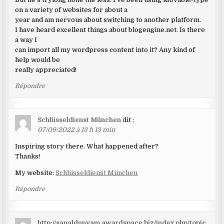
on a variety of websites for about a
year and am nervous about switching to another platform.
I have heard excellent things about blogengine.net. Is there
a way I
can import all my wordpress content into it? Any kind of
help would be
really appreciated!
Répondre
Schlüsseldienst München
dit :
07/09/2022 à 13 h 13 min
Inspiring story there. What happened after?
Thanks!
My website:
Schlüsseldienst München
Répondre
http://sanaldunyam.awardspace.biz/index.php/topic,