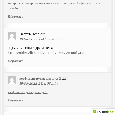
вечер с владимиром соловьевым сегодня прямой эфир смотреть
онлайн
Répondre
BrentNiNue
dit :
19/08/2022 à 14 h 56 min
подъемный стол гидравлический
https://gidravlicheskiye-podyemnyye-stoly.ru
Répondre
коефіцієнт вусик джошуа 2
dit :
19/08/2022 à 11 h 58 min
коефіцієнт вусик джошуа 2
Répondre