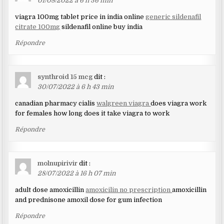
01/08/2022 à 6 h 36 min
viagra 100mg tablet price in india online
generic sildenafil
citrate 100mg
sildenafil online buy india
Répondre
synthroid 15 mcg
dit :
30/07/2022 à 6 h 43 min
canadian pharmacy cialis
walgreen viagra
does viagra work
for females how long does it take viagra to work
Répondre
molnupirivir
dit :
28/07/2022 à 16 h 07 min
adult dose amoxicillin
amoxicilin no prescription
amoxicillin
and prednisone amoxil dose for gum infection
Répondre