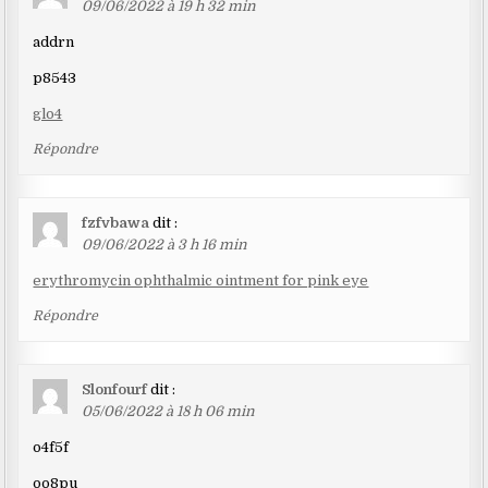
09/06/2022 à 19 h 32 min
addrn
p8543
glo4
Répondre
fzfvbawa
dit :
09/06/2022 à 3 h 16 min
erythromycin ophthalmic ointment for pink eye
Répondre
Slonfourf
dit :
05/06/2022 à 18 h 06 min
o4f5f
oo8pu