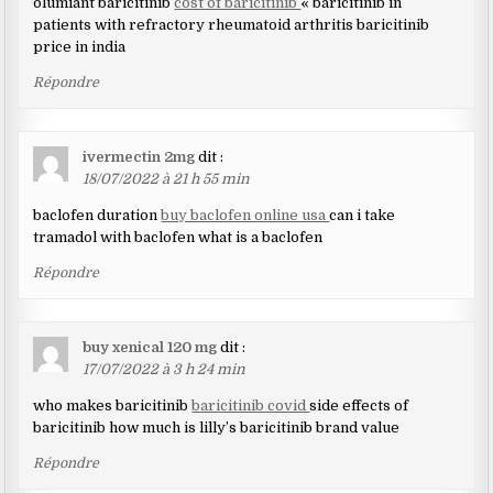
olumiant baricitinib
cost of baricitinib
« baricitinib in
patients with refractory rheumatoid arthritis baricitinib
price in india
Répondre
ivermectin 2mg
dit :
18/07/2022 à 21 h 55 min
baclofen duration
buy baclofen online usa
can i take
tramadol with baclofen what is a baclofen
Répondre
buy xenical 120 mg
dit :
17/07/2022 à 3 h 24 min
who makes baricitinib
baricitinib covid
side effects of
baricitinib how much is lilly’s baricitinib brand value
Répondre