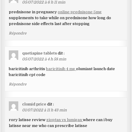
05/07/2022 à 6 h 11 min
prednisone in pregnancy
online prednisone 5mg
supplements to take while on prednisone how long do
prednisone side effects last after stopping
Répondre
quetiapine tablets
dit :
05/07/2022 à 4 h 58 min
baricitinib arthritis
baricitinib 4 mg
olumiant launch date
baricitinib cpt code
Répondre
clomid price
dit :
01/07/2022 à 11 h 43 min
rory latisse review
zioptan vs lumigan
where can i buy
latisse near me who can prescribe latisse