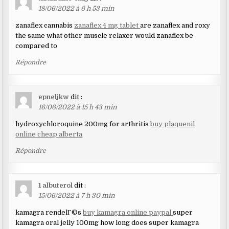
18/06/2022 à 6 h 53 min
zanaflex cannabis
zanaflex 4 mg tablet
are zanaflex and roxy
the same what other muscle relaxer would zanaflex be
compared to
Répondre
epneljkw
dit :
16/06/2022 à 15 h 43 min
hydroxychloroquine 200mg for arthritis
buy plaquenil
online cheap alberta
Répondre
1 albuterol
dit :
15/06/2022 à 7 h 30 min
kamagra rendelГ©s
buy kamagra online paypal
super
kamagra oral jelly 100mg how long does super kamagra