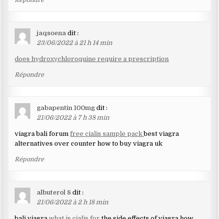
jaqsoena
dit :
23/06/2022 à 21 h 14 min
does hydroxychloroquine require a prescription
Répondre
gabapentin 100mg
dit :
21/06/2022 à 7 h 38 min
viagra bali forum
free cialis sample pack
best viagra
alternatives over counter how to buy viagra uk
Répondre
albuterol 8
dit :
21/06/2022 à 2 h 18 min
bali viagra
what is cialis for
the side effects of viagra how