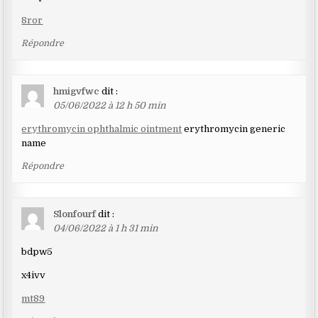
8ror
Répondre
hmigvfwc
dit :
05/06/2022 à 12 h 50 min
erythromycin ophthalmic ointment
erythromycin generic
name
Répondre
Slonfourf
dit :
04/06/2022 à 1 h 31 min
bdpw5
x4ivv
mt89