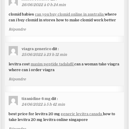
26/06/2022 à 0 h 24 min
clomid babies
can you buy clomid online in australia
where
can i buy clomid in stores how to make clomid work better
Répondre
viagra generico
dit :
25/06/2022 à 23 h 12 min
levitra cost
maxim peptide tadalafil
can a woman take viagra
where can i order viagra
Répondre
tizanidine 6 mg
dit :
24/06/2022 à 5 h 42 min
best price for levitra 20 mg
generic levitra canada
how to
take levitra 20 mg levitra online singapore
Répondre