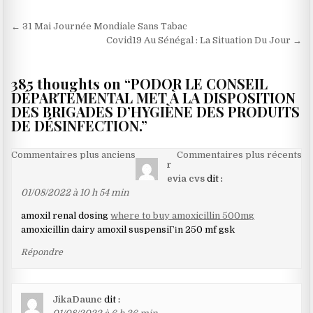
Navigation
← 31 Mai Journée Mondiale Sans Tabac
de
Covid19 Au Sénégal : La Situation Du Jour →
l’article
385 thoughts on “
PODOR LE CONSEIL
DÉPARTEMENTAL MET À LA DISPOSITION
DES BRIGADES D’HYGIÈNE DES PRODUITS
DE DÉSINFECTION.
”
Navigation
Commentaires plus anciens
Commentaires plus récents
r
dans
evia cvs
dit :
les
01/08/2022 à 10 h 54 min
commentaires
amoxil renal dosing
where to buy amoxicillin 500mg
amoxicillin dairy amoxil suspensiГіn 250 mf gsk
Répondre
JikaDaunc
dit :