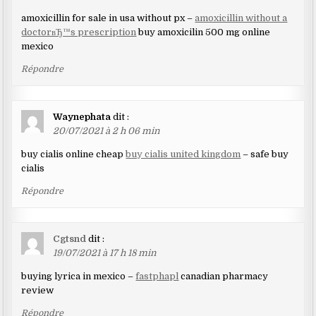
amoxicillin for sale in usa without px –
amoxicillin without a
doctorвЂ™s prescription
buy amoxicilin 500 mg online
mexico
Répondre
Waynephata
dit :
20/07/2021 à 2 h 06 min
buy cialis online cheap
buy cialis united kingdom
– safe buy
cialis
Répondre
Cgtsnd
dit :
19/07/2021 à 17 h 18 min
buying lyrica in mexico –
fastphapl
canadian pharmacy
review
Répondre