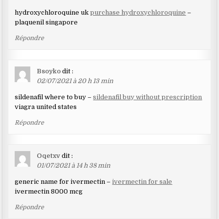
hydroxychloroquine uk
purchase hydroxychloroquine
–
plaquenil singapore
Répondre
Bsoyko
dit :
02/07/2021 à 20 h 13 min
sildenafil where to buy –
sildenafil buy without prescription
viagra united states
Répondre
Oqetxv
dit :
01/07/2021 à 14 h 38 min
generic name for ivermectin –
ivermectin for sale
ivermectin 8000 mcg
Répondre