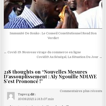
Immunité De Sonko : Le Conseil Constitutionnel Rend Son
Verdict
Navigation
← Covid-19: Nouveau virage du commerce en ligne
de
Covid19 Au Sénégal, La Situation Du Jour →
l’article
218 thoughts on “
Nouvelles Mesures
D’assouplissement : Aly Ngouille NDIAYE
S’est Prononcé !
”
Navigation
Commentaires plus récents
Tnpvcg
dit :
dans
10/08/2021 à 14 h 07 min
les