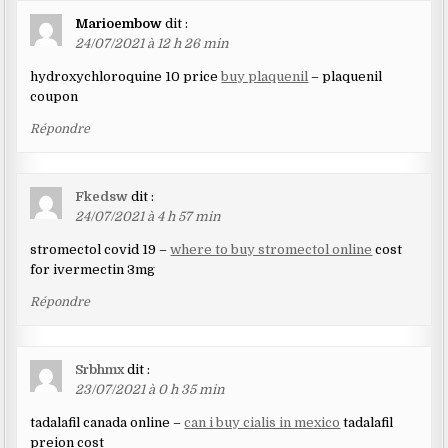
Marioembow
dit :
24/07/2021 à 12 h 26 min
hydroxychloroquine 10 price
buy plaquenil
– plaquenil
coupon
Répondre
Fkedsw
dit :
24/07/2021 à 4 h 57 min
stromectol covid 19 –
where to buy stromectol online
cost
for ivermectin 3mg
Répondre
Srbhmx
dit :
23/07/2021 à 0 h 35 min
tadalafil canada online –
can i buy cialis in mexico
tadalafil
preion cost