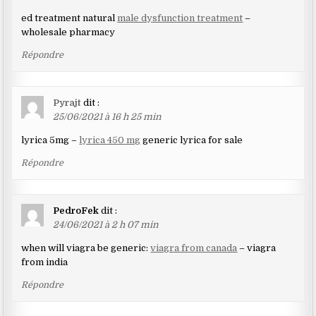
ed treatment natural
male dysfunction treatment
–
wholesale pharmacy
Répondre
Pyrajt
dit :
25/06/2021 à 16 h 25 min
lyrica 5mg –
lyrica 450 mg
generic lyrica for sale
Répondre
PedroFek
dit :
24/06/2021 à 2 h 07 min
when will viagra be generic:
viagra from canada
– viagra
from india
Répondre