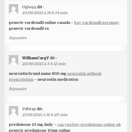
Uglaqq
dit :
23/06/2021 à 18 h 34 min
generic vardenafil online canada –
buy vardenafil germany
generic vardenafil vs
Répondre
WilliamCargY
dit :
22/06/2021 à 3 h 12 min
neurontin brand name 800 mg
neurontin without
prescription
– neurontin medication
Répondre
Pdbtap
dit :
21/06/2021 à 16 h 20 min
prednisone 10 mg daily –
can you buy prednisone online uk
generic prednisone 10mg online