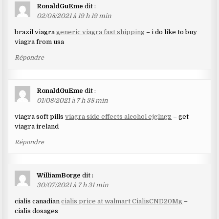
RonaldGuEme
dit :
02/08/2021 à 19 h 19 min
brazil viagra
generic viagra fast shipping
– i do like to buy
viagra from usa
Répondre
RonaldGuEme
dit :
01/08/2021 à 7 h 38 min
viagra soft pills
viagra side effects alcohol ejglngz
– get
viagra ireland
Répondre
WilliamBorge
dit :
30/07/2021 à 7 h 31 min
cialis canadian
cialis price at walmart CialisCND20Mg
–
cialis dosages