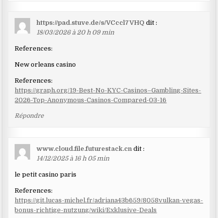
https://pad.stuve.de/s/VCccl7VHQ
dit :
18/03/2026 à 20 h 09 min
References:
New orleans casino
References:
https://graph.org/19-Best-No-KYC-Casinos–Gambling-Sites-
2026-Top-Anonymous-Casinos-Compared-03-16
Répondre
www.cloud.file.futurestack.cn
dit :
14/12/2025 à 16 h 05 min
le petit casino paris
References:
https://git.lucas-michel.fr/adriana43b659/8058vulkan-vegas-
bonus-richtige-nutzung/wiki/Exklusive-Deals