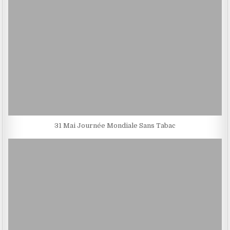
31 Mai Journée Mondiale Sans Tabac