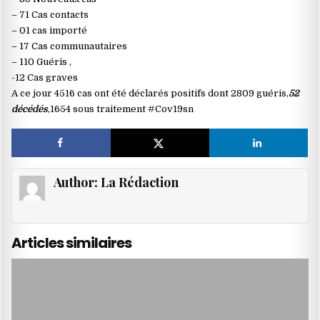
– 71 Cas contacts
– 01 cas importé
– 17 Cas communautaires
– 110 Guéris ,
-12 Cas graves
A ce jour 4516 cas ont été déclarés positifs dont 2809 guéris,
52
décédés
,1654 sous traitement #Cov19sn
Author:
La Rédaction
Articles similaires