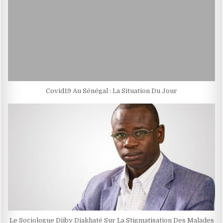
Covid19 Au Sénégal : La Situation Du Jour
Le Sociologue Djiby Diakhaté Sur La Stigmatisation Des Malades