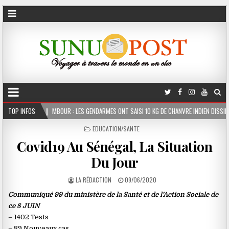
MBOUR : LES GENDARMES ONT SAISI 10 KG DE CHANVRE INDIEN DISSIMULÉS DANS LE COFFR
TOP INFOS
POSTED
EDUCATION/SANTE
IN
Covid19 Au Sénégal, La Situation
Du Jour
LA RÉDACTION
09/06/2020
Communiqué 99 du ministère de la Santé et de l’Action Sociale de
ce 8 JUIN
– 1402 Tests
– 89 Nouveaux cas