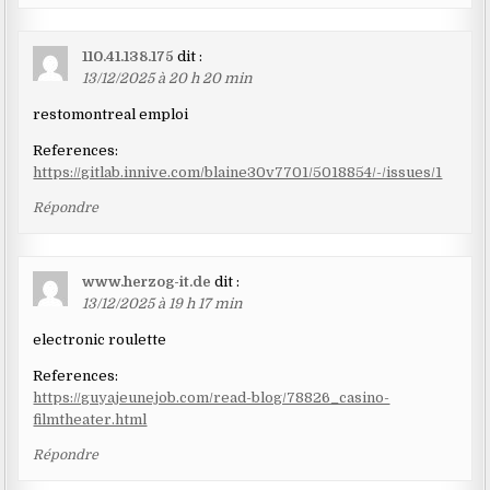
110.41.138.175
dit :
13/12/2025 à 20 h 20 min
restomontreal emploi
References:
https://gitlab.innive.com/blaine30v7701/5018854/-/issues/1
Répondre
www.herzog-it.de
dit :
13/12/2025 à 19 h 17 min
electronic roulette
References:
https://guyajeunejob.com/read-blog/78826_casino-
filmtheater.html
Répondre