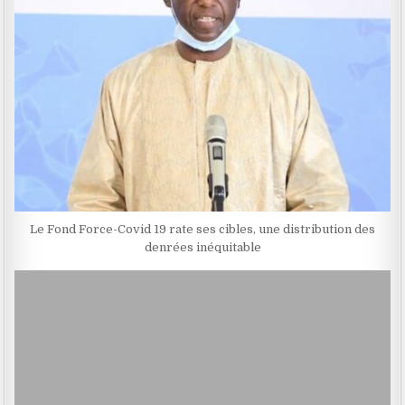
Le Fond Force-Covid 19 rate ses cibles, une distribution des
denrées inéquitable