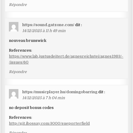
Répondre
https://sound.gatzone.com/
dit :
14/12/2025 à 11 h 49 min
nouveau brunswick
References:
https://www.lab.justusdeitert.de/agnesreichstei/agnes1983/-
/issues/60
Répondre
https://musicplayer.hu/domingobarring
dit :
14/12/2025 à 7 h 04 min
no deposit bonus codes
References:
http://git.ibossay.com:3000/sueporterfield
Répondre