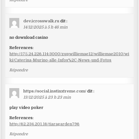
dev.icrosswalk.ru
dit :
14/12/2025 à 5 h 46 min
no download casino
References:
http://175.24.226.114:3000/zupwilliemae12/williemae2010/wi
ki/Caterina-Murino-alle-Infos%2C-News-und-Fotos
Répondre
https://social.instinxtreme.com/
dit :
13/12/2025 à 23 h 23 min
play video poker
References:
http://62.234.201.16/tiaragarden796
Répondre