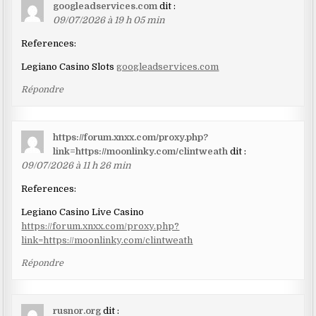
googleadservices.com
dit :
09/07/2026 à 19 h 05 min
References:
Legiano Casino Slots
googleadservices.com
Répondre
https://forum.xnxx.com/proxy.php?
link=https://moonlinky.com/clintweath
dit :
09/07/2026 à 11 h 26 min
References:
Legiano Casino Live Casino
https://forum.xnxx.com/proxy.php?
link=https://moonlinky.com/clintweath
Répondre
rusnor.org
dit :