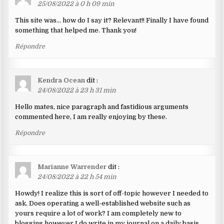
25/08/2022 à 0 h 09 min
This site was… how do I say it? Relevant!! Finally I have found
something that helped me. Thank you!
Répondre
Kendra Ocean
dit :
24/08/2022 à 23 h 31 min
Hello mates, nice paragraph and fastidious arguments
commented here, I am really enjoying by these.
Répondre
Marianne Warrender
dit :
24/08/2022 à 22 h 54 min
Howdy! I realize this is sort of off-topic however I needed to
ask. Does operating a well-established website such as
yours require a lot of work? I am completely new to
blogging however I do write in my journal on a daily basis.