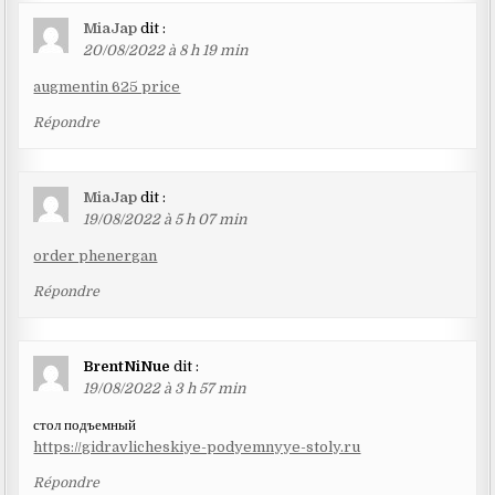
MiaJap
dit :
20/08/2022 à 8 h 19 min
augmentin 625 price
Répondre
MiaJap
dit :
19/08/2022 à 5 h 07 min
order phenergan
Répondre
BrentNiNue
dit :
19/08/2022 à 3 h 57 min
стол подъемный
https://gidravlicheskiye-podyemnyye-stoly.ru
Répondre