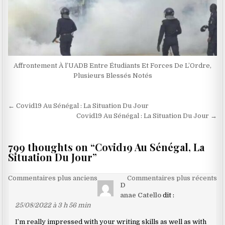
Affrontement À l’UADB Entre Étudiants Et Forces De L’Ordre,
Plusieurs Blessés Notés
Navigation
← Covid19 Au Sénégal : La Situation Du Jour
de
Covid19 Au Sénégal : La Situation Du Jour →
l’article
799 thoughts on “
Covid19 Au Sénégal, La
Situation Du Jour
”
Navigation
Commentaires plus anciens
Commentaires plus récents
D
dans
anae Catello
dit :
les
25/08/2022 à 3 h 56 min
commentaires
I’m really impressed with your writing skills as well as with