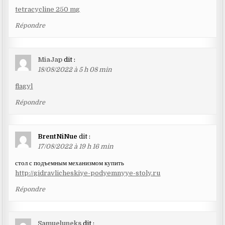
tetracycline 250 mg
Répondre
MiaJap
dit :
18/08/2022 à 5 h 08 min
flagyl
Répondre
BrentNiNue
dit :
17/08/2022 à 19 h 16 min
стол с подъемным механизмом купить
http://gidravlicheskiye-podyemnyye-stoly.ru
Répondre
Samueluneks
dit :