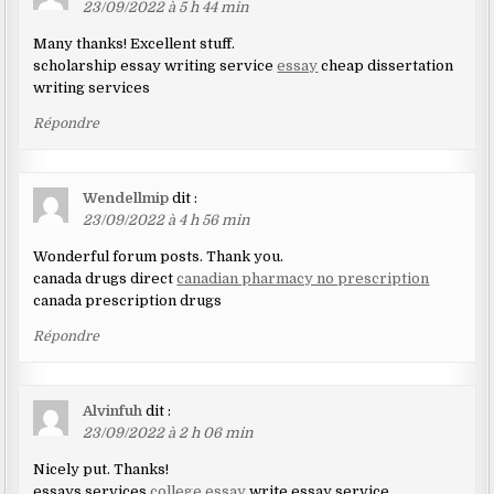
23/09/2022 à 5 h 44 min
Many thanks! Excellent stuff.
scholarship essay writing service
essay
cheap dissertation
writing services
Répondre
Wendellmip
dit :
23/09/2022 à 4 h 56 min
Wonderful forum posts. Thank you.
canada drugs direct
canadian pharmacy no prescription
canada prescription drugs
Répondre
Alvinfuh
dit :
23/09/2022 à 2 h 06 min
Nicely put. Thanks!
essays services
college essay
write essay service