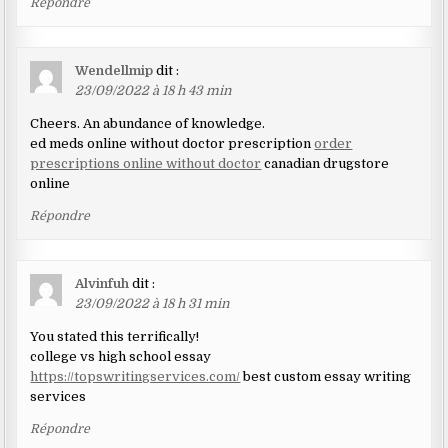
Répondre
Wendellmip
dit :
23/09/2022 à 18 h 43 min
Cheers. An abundance of knowledge.
ed meds online without doctor prescription
order
prescriptions online without doctor
canadian drugstore
online
Répondre
Alvinfuh
dit :
23/09/2022 à 18 h 31 min
You stated this terrifically!
college vs high school essay
https://topswritingservices.com/
best custom essay writing
services
Répondre