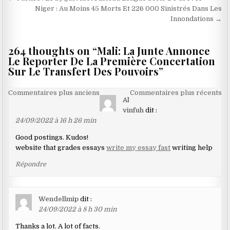
de
Niger : Au Moins 45 Morts Et 226 000 Sinistrés Dans Les
Innondations →
l’article
264 thoughts on “
Mali: La Junte Annonce
Le Reporter De La Première Concertation
Sur Le Transfert Des Pouvoirs
”
Navigation
Commentaires plus anciens
Commentaires plus récents
Al
dans
vinfuh
dit :
les
24/09/2022 à 16 h 26 min
commentaires
Good postings. Kudos!
website that grades essays
write my essay fast
writing help
Répondre
Wendellmip
dit :
24/09/2022 à 8 h 30 min
Thanks a lot. A lot of facts.