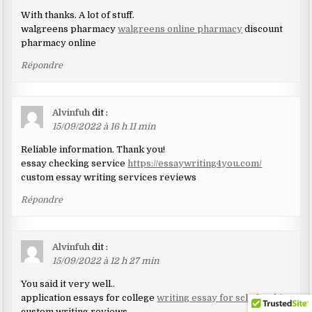
With thanks. A lot of stuff.
walgreens pharmacy
walgreens online pharmacy
discount
pharmacy online
Répondre
Alvinfuh
dit :
15/09/2022 à 16 h 11 min
Reliable information. Thank you!
essay checking service
https://essaywriting4you.com/
custom essay writing services reviews
Répondre
Alvinfuh
dit :
15/09/2022 à 12 h 27 min
You said it very well..
application essays for college
writing essay for scholarship
custom writing reviews