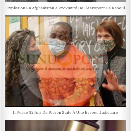
Explosion En Afghanistan À Proximité De L’Aéroport De Kaboul
Il Purge 32 Ans De Prison Suite À Une Erreur Judiciaire