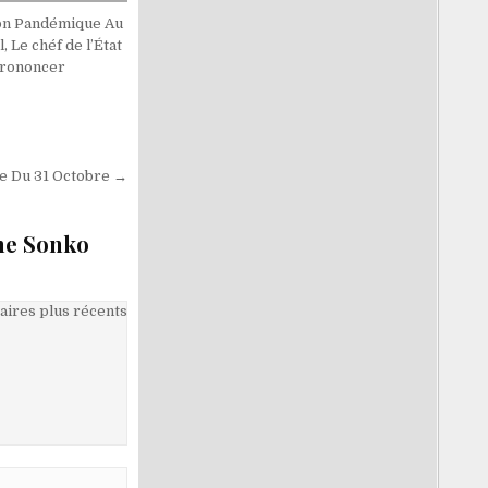
ion Pandémique Au
, Le chéf de l’État
Prononcer
le Du 31 Octobre →
ne Sonko
ires plus récents