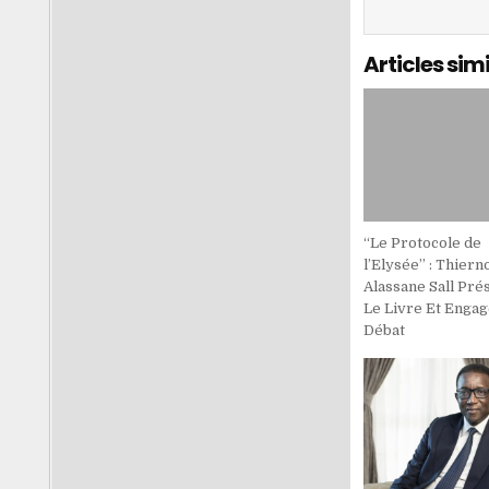
Articles simi
‘‘Le Protocole de
l’Elysée’’ : Thiern
Alassane Sall Pré
Le Livre Et Engag
Débat