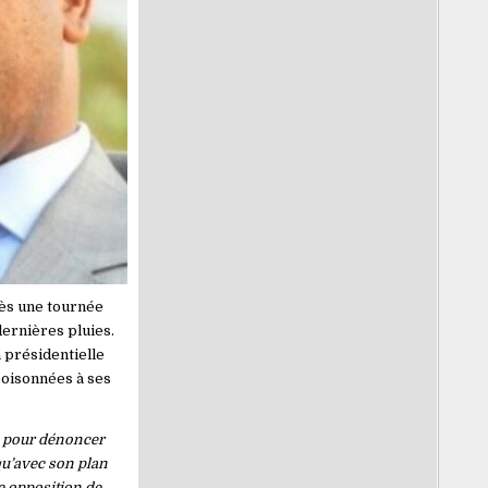
rès une tournée
dernières pluies.
 présidentielle
mpoisonnées à ses
te pour dénoncer
qu’avec son plan
e opposition de