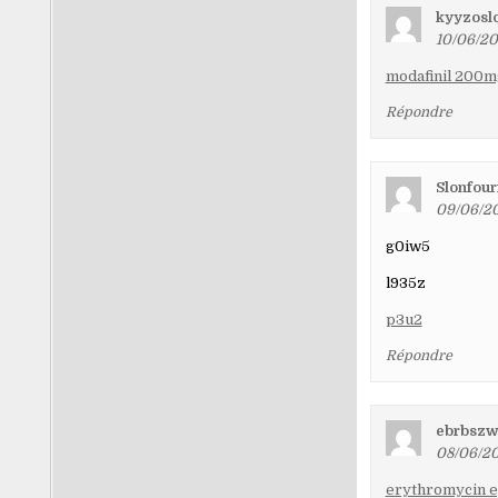
kyyzosl
10/06/20
modafinil 200m
Répondre
Slonfour
09/06/20
g0iw5
l935z
p3u2
Répondre
ebrbszw
08/06/20
erythromycin e