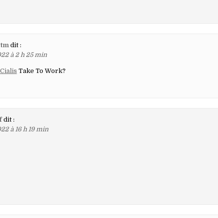
tm
dit :
22 à 2 h 25 min
Cialis
Take To Work?
f
dit :
22 à 16 h 19 min