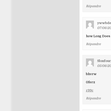
Répondre
ywwbde
07/06/20
how Long Does
Répondre
Slonfour
05/06/20
bhvrw
0ferz
r99c
Répondre