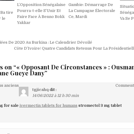
L’Opposition Sénégalaise
Gambie: Démarrage De
Situat
Pourra-t-elle S’Unir Et
La Campagne Électorale
Ba tire
Sénégal
Faire Face À Benno Bokk
Ce, Mardi
 le
Va Se 
Yakkar
on
ées De 2020 Au Burkina : Le Calendrier Dévoilé
Côte D’Ivoire/ Quatre Candidats Retenus Pour La Présidentiel
s on “
« Opposant De Circonstances » : Ousma
gane Gueye Dany
”
on
s anciens
Commenta
tgjicahq
dit :
14/06/2022 à 12 h 30 min
g for sale
ivermectin tablets for humans
stromectol 3 mg tablet
aires