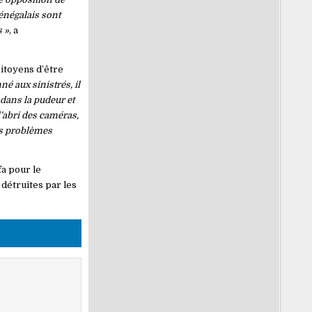
Sénégalais sont
s »
, a
itoyens d’être
é aux sinistrés, il
 dans la pudeur et
’abri des caméras,
rs problèmes
fa pour le
détruites par les