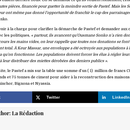
utes pièces, financée pour guetter la moindre sortie de Pastef. Mais les 
 leur ont même pas donné l’opportunité de franchir le cap des parrainage
nko.
nir à la charge pour clarifier la démarche de Pastef et demander aux c
c les politiques,
« partout, ils avancent qu’Ousmane Sonko n’a rien donn
cours les mains vides, on leur rappelle que toutes nos donations se font
t total. À Keur Massar, une enveloppe a été octroyée aux populations à l
a qu’on fonctionne. Les populations doivent forcer les élus à régler leu
 à leur distribuer des miettes dérobées des deniers publics »
.
ite, le Pastef a mis sur la table une somme d’un ( 1) million de francs C
nds et 75 tonnes de ciment pour aider à la reconstruction des maisons 
uinchor, Bignona et Nyassia.
k
Twitter
LinkedIn
thor:
La Rédaction