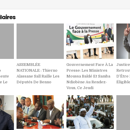
laires
ASSEMBLÉE
Gouvernement Face À La
Justic
o
NATIONALE : Thierno
Presse: Les Ministres
Retrou
sente
Alassane Sall Raille Les
Moussa Baldé Et Samba
D’Être 
e Le
Députés De Benno
Ndiobène Au Rendez-
Éligibl
Vous, Ce Jeudi