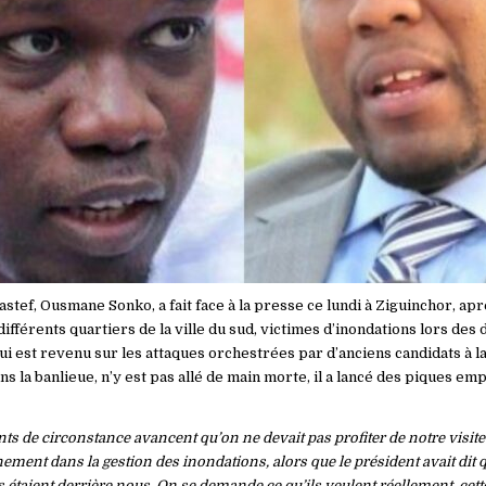
stef, Ousmane Sonko, a fait face à la presse ce lundi à Ziguinchor, ap
différents quartiers de la ville du sud, victimes d’inondations lors des 
 est revenu sur les attaques orchestrées par d’anciens candidats à la
ns la banlieue, n’y est pas allé de main morte, il a lancé des piques e
ts de circonstance avancent qu’on ne devait pas profiter de notre visi
ement dans la gestion des inondations, alors que le président avait dit 
 étaient derrière nous. On se demande ce qu’ils veulent réellement, cett