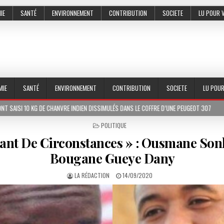
IE
SANTÉ
ENVIRONNEMENT
CONTRIBUTION
SOCIETE
LU POUR 
MIE
SANTÉ
ENVIRONNEMENT
CONTRIBUTION
SOCIETE
LU POU
 CHANVRE INDIEN DISSIMULÉS DANS LE COFFRE D’UNE PEUGEOT 307
2026-07-01
POSTED
POLITIQUE
IN
ant De Circonstances » : Ousmane Sonk
Bougane Gueye Dany
LA RÉDACTION
14/09/2020