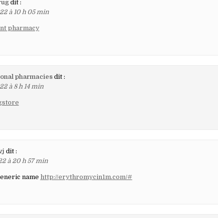
rug
dit :
22 à 10 h 05 min
unt pharmacy
ional pharmacies
dit :
22 à 8 h 14 min
gstore
wj
dit :
22 à 20 h 57 min
generic name
http://erythromycin1m.com/#