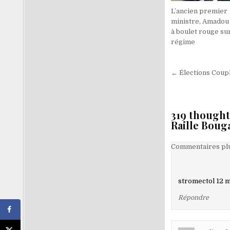
L’ancien premier
ministre, Amadou 
à boulet rouge sur
régime
Navigati
← Élections Coupl
de
l’article
319 thought
Raille Bou
Navigati
Commentaires plu
dans
les
stromectol 12 m
comment
Répondre