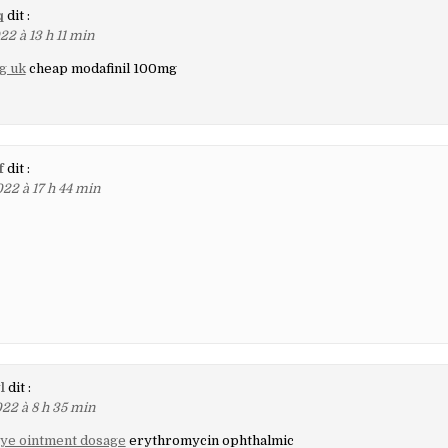
q
dit :
22 à 13 h 11 min
g uk
cheap modafinil 100mg
f
dit :
22 à 17 h 44 min
l
dit :
22 à 8 h 35 min
ye ointment dosage
erythromycin ophthalmic