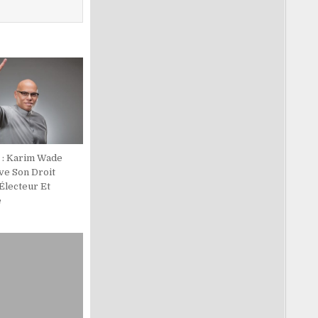
e : Karim Wade
ve Son Droit
Électeur Et
e