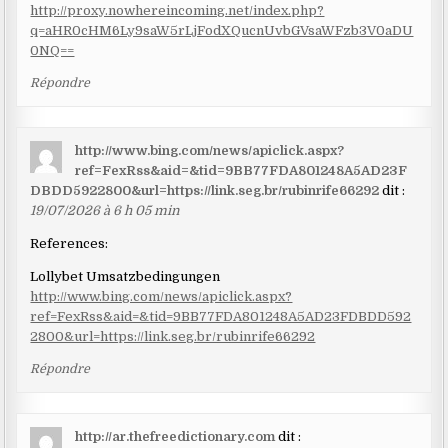
http://proxy.nowhereincoming.net/index.php?
q=aHR0cHM6Ly9saW5rLjFodXQucnUvbGVsaWFzb3V0aDU
0NQ==
Répondre
http://www.bing.com/news/apiclick.aspx?
ref=FexRss&aid=&tid=9BB77FDA801248A5AD23F
DBDD5922800&url=https://link.seg.br/rubinrife66292
dit :
19/07/2026 à 6 h 05 min
References:
Lollybet Umsatzbedingungen
http://www.bing.com/news/apiclick.aspx?
ref=FexRss&aid=&tid=9BB77FDA801248A5AD23FDBDD592
2800&url=https://link.seg.br/rubinrife66292
Répondre
http://ar.thefreedictionary.com
dit :