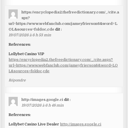
https://encyclopedia2.thefreedictionary.com/_/cite.a
spx?
url=https://www.webfanclub.com/jameyfrierson6&word=L
OL&sources=foldoc,cde
dit :
19/07/2026 à 6 h 53 min
References:
Lollybet Casino VIP
https://encyclopedia2.thefreedictionary.com/_/cite.aspx?
url=https://www.webfanclub.com/jameyfrierson6&word=LO
L&sources=foldoc,cde
Répondre
http://images.google.ci
dit :
19/07/2026 à 6 h 48 min
References:
Lollybet Casino Live Dealer
http://images.google.ci