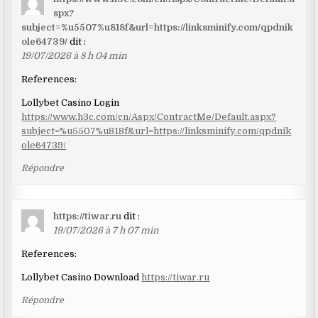
spx?
subject=%u5507%u818f&url=https://linksminify.com/qpdnik
ole64739/
dit :
19/07/2026 à 8 h 04 min
References:
Lollybet Casino Login
https://www.h3c.com/cn/Aspx/ContractMe/Default.aspx?
subject=%u5507%u818f&url=https://linksminify.com/qpdnik
ole64739/
Répondre
https://tiwar.ru
dit :
19/07/2026 à 7 h 07 min
References:
Lollybet Casino Download
https://tiwar.ru
Répondre