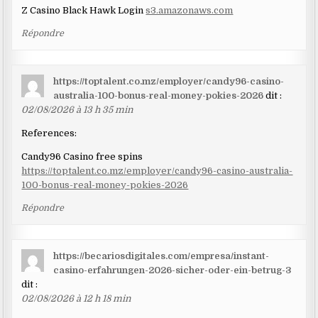
Z Casino Black Hawk Login
s3.amazonaws.com
Répondre
https://toptalent.co.mz/employer/candy96-casino-
australia-100-bonus-real-money-pokies-2026
dit :
02/08/2026 à 13 h 35 min
References:
Candy96 Casino free spins
https://toptalent.co.mz/employer/candy96-casino-australia-
100-bonus-real-money-pokies-2026
Répondre
https://becariosdigitales.com/empresa/instant-
casino-erfahrungen-2026-sicher-oder-ein-betrug-3
dit :
02/08/2026 à 12 h 18 min