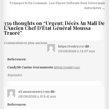
de
Transports En Commun : Les Places Debouts Sont Désormais
l’article
Autorisées →
359 thoughts on “
Urgent: Décès Au Mali De
L’Ancien Chef D’État Général Moussa
Traoré
”
Navigation
Commentaires plus anciens
https://rentry.co/
dit :
dans
03/08/2026 à 1 h 07 min
les
References:
commentaires
Candy96 Casino tournaments
https://rentry.co/
Répondre
s3.amazonaws.com
dit :
02/08/2026 à 13 h 41 min
References: