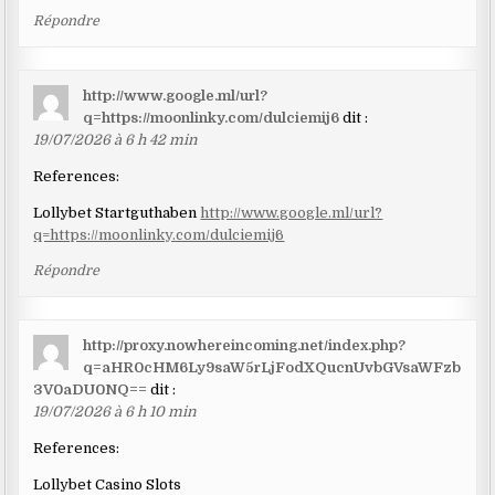
Répondre
http://www.google.ml/url?
q=https://moonlinky.com/dulciemij6
dit :
19/07/2026 à 6 h 42 min
References:
Lollybet Startguthaben
http://www.google.ml/url?
q=https://moonlinky.com/dulciemij6
Répondre
http://proxy.nowhereincoming.net/index.php?
q=aHR0cHM6Ly9saW5rLjFodXQucnUvbGVsaWFzb
3V0aDU0NQ==
dit :
19/07/2026 à 6 h 10 min
References:
Lollybet Casino Slots