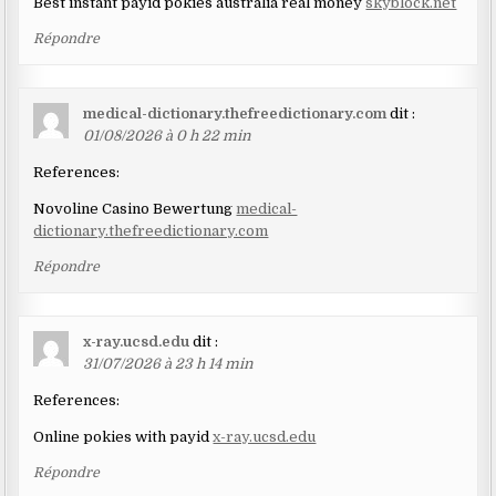
Best instant payid pokies australia real money
skyblock.net
Répondre
medical-dictionary.thefreedictionary.com
dit :
01/08/2026 à 0 h 22 min
References:
Novoline Casino Bewertung
medical-
dictionary.thefreedictionary.com
Répondre
x-ray.ucsd.edu
dit :
31/07/2026 à 23 h 14 min
References:
Online pokies with payid
x-ray.ucsd.edu
Répondre