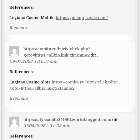
References:
Legiano Casino Mobile
https://galeapps.gale.com/
Répondre
https://comita.ru/bitrix/click.php?
goto=https://allbio.link/xktannie2
dit :
09/07/2026 à 11 h 54 min
References:
Legiano Casino Slots
https://comita.ru/bitrix/click.php?
goto=https://allbio.link/xktannie2
Répondre
https://alyssauilb241961.worldblogged.com/
dit :
31/05/2026 à 3 h 32 min
References: