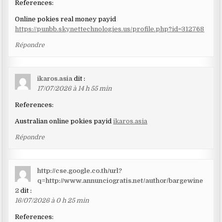
References:
Online pokies real money payid
https://punbb.skynettechnologies.us/profile.php?id=312768
Répondre
ikaros.asia
dit :
17/07/2026 à 14 h 55 min
References:
Australian online pokies payid
ikaros.asia
Répondre
http://cse.google.co.th/url?
q=http://www.annunciogratis.net/author/bargewine
2
dit :
16/07/2026 à 0 h 25 min
References: