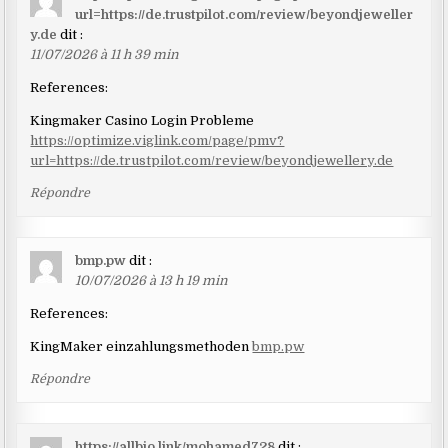
url=https://de.trustpilot.com/review/beyondjeweller
y.de
dit :
11/07/2026 à 11 h 39 min
References:
Kingmaker Casino Login Probleme
https://optimize.viglink.com/page/pmv?
url=https://de.trustpilot.com/review/beyondjewellery.de
Répondre
bmp.pw
dit :
10/07/2026 à 13 h 19 min
References:
KingMaker einzahlungsmethoden
bmp.pw
Répondre
https://allbio.link/mohamed728
dit :