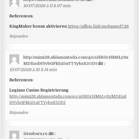
10/07/2026 à 11 h 07 min
References:
KingMaker bonus aktivieren
https://allbio.link/mohamed728
Répondre
http://mimi28.ahlamontada.com/go/aHR0cHM6Ly8z
MDEudHYvbGFkb25uYTYybzE1ODI
dit :
10/07/2026 à 10 h 14 min
References:
Legiano Casino Registrierung
http://mimi28.ahlamontada.com/go/aHR0cHM6Ly8zMDEud
HYvbGFkb25uYTYybzE1ODI
Répondre
24subaru.ru
dit :