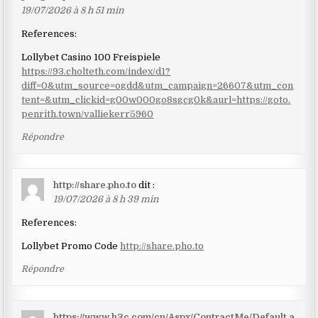
19/07/2026 à 8 h 51 min
References:
Lollybet Casino 100 Freispiele
https://93.cholteth.com/index/d1?
diff=0&utm_source=ogdd&utm_campaign=26607&utm_con
tent=&utm_clickid=g00w000go8sgcg0k&aurl=https://goto.
penrith.town/valliekerr5960
Répondre
http://share.pho.to
dit :
19/07/2026 à 8 h 39 min
References:
Lollybet Promo Code
http://share.pho.to
Répondre
https://www.h3c.com/cn/Aspx/ContractMe/Default.a