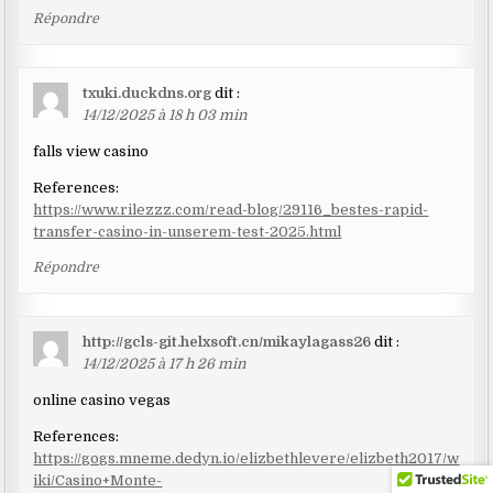
Répondre
txuki.duckdns.org
dit :
14/12/2025 à 18 h 03 min
falls view casino
References:
https://www.rilezzz.com/read-blog/29116_bestes-rapid-
transfer-casino-in-unserem-test-2025.html
Répondre
http://gcls-git.helxsoft.cn/mikaylagass26
dit :
14/12/2025 à 17 h 26 min
online casino vegas
References:
https://gogs.mneme.dedyn.io/elizbethlevere/elizbeth2017/w
iki/Casino+Monte-