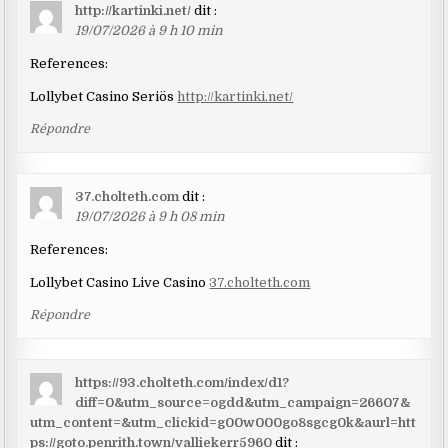
http://kartinki.net/
dit :
19/07/2026 à 9 h 10 min
References:
Lollybet Casino Seriös
http://kartinki.net/
Répondre
37.cholteth.com
dit :
19/07/2026 à 9 h 08 min
References:
Lollybet Casino Live Casino
37.cholteth.com
Répondre
https://93.cholteth.com/index/d1?
diff=0&utm_source=ogdd&utm_campaign=26607&
utm_content=&utm_clickid=g00w000go8sgcg0k&aurl=htt
ps://goto.penrith.town/valliekerr5960
dit :