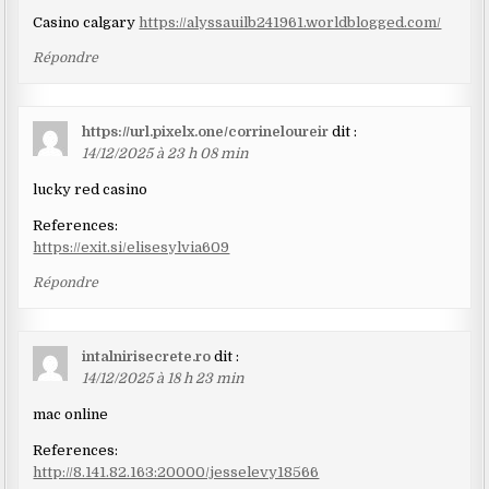
Casino calgary
https://alyssauilb241961.worldblogged.com/
Répondre
https://url.pixelx.one/corrineloureir
dit :
14/12/2025 à 23 h 08 min
lucky red casino
References:
https://exit.si/elisesylvia609
Répondre
intalnirisecrete.ro
dit :
14/12/2025 à 18 h 23 min
mac online
References:
http://8.141.82.163:20000/jesselevy18566