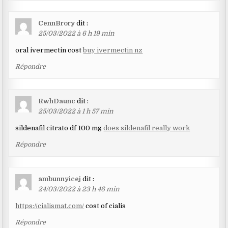
CennBrory
dit :
25/03/2022 à 6 h 19 min
oral ivermectin cost
buy ivermectin nz
Répondre
RwhDaunc
dit :
25/03/2022 à 1 h 57 min
sildenafil citrato df 100 mg
does sildenafil really work
Répondre
ambunnyicej
dit :
24/03/2022 à 23 h 46 min
https://cialismat.com/
cost of cialis
Répondre