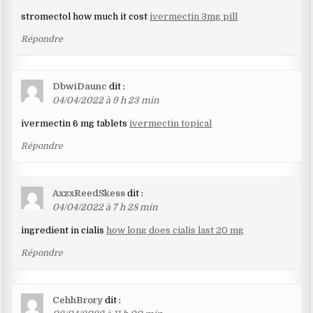
stromectol how much it cost
ivermectin 3mg pill
Répondre
DbwiDaunc
dit :
04/04/2022 à 9 h 23 min
ivermectin 6 mg tablets
ivermectin topical
Répondre
AxzxReedSkess
dit :
04/04/2022 à 7 h 28 min
ingredient in cialis
how long does cialis last 20 mg
Répondre
CehhBrory
dit :