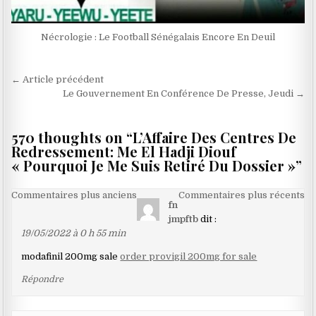
Nécrologie : Le Football Sénégalais Encore En Deuil
Navigation
← Article précédent
de
Le Gouvernement En Conférence De Presse, Jeudi →
l’article
570 thoughts on “
L’Affaire Des Centres De
Redressement: Me El Hadji Diouf
« Pourquoi Je Me Suis Retiré Du Dossier »
”
Navigation
Commentaires plus anciens
Commentaires plus récents
fn
dans
jmpftb
dit :
les
19/05/2022 à 0 h 55 min
commentaires
modafinil 200mg sale
order provigil 200mg for sale
Répondre