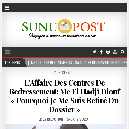
 : LES GENDARMES ONT SAISI 10 KG DE CHANVRE INDIEN DISSIMULÉS DANS LE COFFRE D’U
TOP INFOS
POSTED
RESERVEE
IN
L’Affaire Des Centres De
Redressement: Me El Hadji Diouf
« Pourquoi Je Me Suis Retiré Du
Dossier »
LA RÉDACTION
07/12/2020