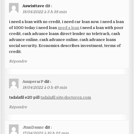
Aswisttave
dit :
18/04/2022 à 3 h 38 min
i need a loan with no credit, i need car loan now. i need a loan
of 1000 today i need loan
need a loan
i need a loan with poor
credit, cash advance loans direct lender no teletrack, cash
advance online, cash advance online, cash advance loans
social security. Economics describes investment, terms of
credit.
Répondre
AuuperarP
dit :
18/04/2022 à 0 h 49 min
tadalafil e20 pill
tadalafil site:doctoroz.com
Répondre
JtnnDaunc
dit :
17/04/2022 à 10 h 22 min