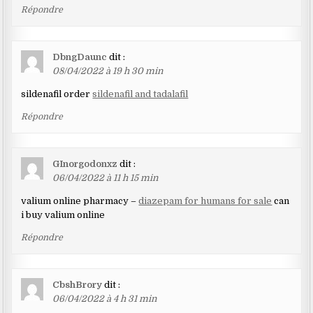
Répondre
DbngDaunc
dit :
08/04/2022 à 19 h 30 min
sildenafil order
sildenafil and tadalafil
Répondre
GInorgodonxz
dit :
06/04/2022 à 11 h 15 min
valium online pharmacy –
diazepam for humans for sale
can
i buy valium online
Répondre
CbshBrory
dit :
06/04/2022 à 4 h 31 min