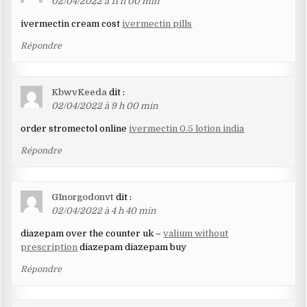
02/04/2022 à 11 h 00 min
ivermectin cream cost
ivermectin pills
Répondre
KbwvKeeda
dit :
02/04/2022 à 9 h 00 min
order stromectol online
ivermectin 0.5 lotion india
Répondre
GInorgodonvt
dit :
02/04/2022 à 4 h 40 min
diazepam over the counter uk –
valium without
prescription
diazepam diazepam buy
Répondre