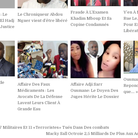
Fraude À L’Examen
Y’en À
: Le
Le Chroniqueur Abdou
Khadim Mboup Et Sa
Rue Le
 El Hadj
Nguer vient d’être libéré
Copine Condamnés
Pour E
Justice
Libérat
Ousmane
 de
Affaire Des Faux
Affaire Adji Sarr
Repond
Médicaments : Les
Ousmane: Le Doyen Des
que…. 
Avocats De La Défense
Juges Hérite Le Dossier
Lavent Leurs Client À
Grande Eau
on
7 Militaires Et 11 «Terroristes» Tués Dans Des combats
Macky Sall Octroie 2,5 Milliards De Plus Aux A