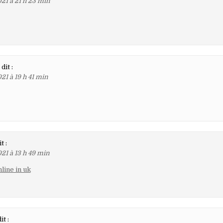
21 à 21 h 23 min
dit :
21 à 19 h 41 min
t :
21 à 13 h 49 min
nline in uk
it :