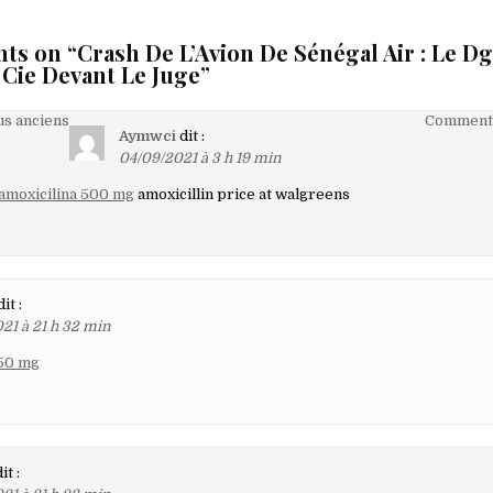
hts on “
Crash De L’Avion De Sénégal Air : Le D
 Cie Devant Le Juge
”
on
s anciens
Commenta
Aymwci
dit :
04/09/2021 à 3 h 19 min
amoxicilina 500 mg
amoxicillin price at walgreens
aires
dit :
21 à 21 h 32 min
50 mg
it :