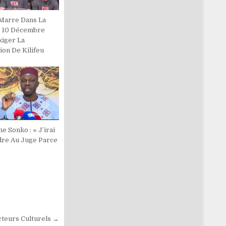
 Marre Dans La
, 10 Décembre
xiger La
ion De Kilifeu
 Sonko : « J’irai
re Au Juge Parce
»
cteurs Culturels →