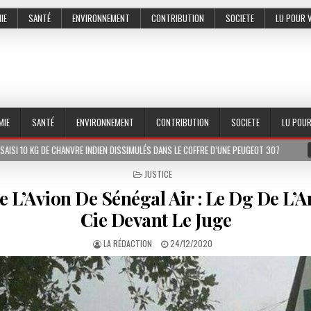
IE
SANTÉ
ENVIRONNEMENT
CONTRIBUTION
SOCIETE
LU POUR 
MIE
SANTÉ
ENVIRONNEMENT
CONTRIBUTION
SOCIETE
LU POU
ANVRE INDIEN DISSIMULÉS DANS LE COFFRE D’UNE PEUGEOT 307
2026-07-01
POSTED
JUSTICE
IN
 L’Avion De Sénégal Air : Le Dg De L’
Cie Devant Le Juge
LA RÉDACTION
24/12/2020