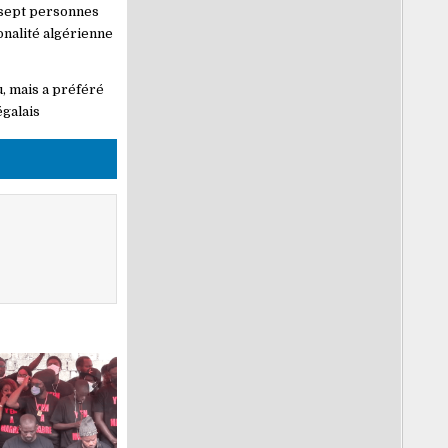
 sept personnes
onalité algérienne
u, mais a préféré
égalais