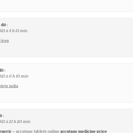
dit :
21 à 3 h 51 min
rices
it :
21 à 0 h 10 min
blets india
t :
21 à 21 h 20 min
eneric –
accutane tablets online
accutane medicine price