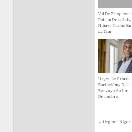
Vol De Fréquence 
Patron De la 2stv,
Ndiaye Traîne En 
La Tfm
Urget: Le Procès
Barthélémy Dias :
Renvoyé Au 1er
Décembre
Navigati
← Urgent : Niger 
de