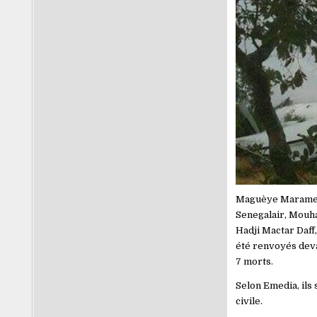
Maguèye Marame Nd
Senegalair, Mouha
Hadji Mactar Daff,
été renvoyés devan
7 morts.
Selon Emedia, ils 
civile.