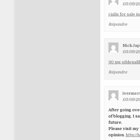
03/09/20
cialis for sale in
Répondre
NickJap
03/09/20
30 mg sildenafil
Répondre
ivermect
03/09/20
After going over
of blogging. I s
future.
Please visit my
opinion.
http:/