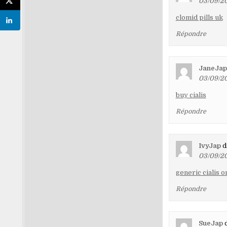
03/09/20
clomid pills uk
Répondre
JaneJap
03/09/20
buy cialis
Répondre
IvyJap
di
03/09/20
generic cialis o
Répondre
SueJap
d