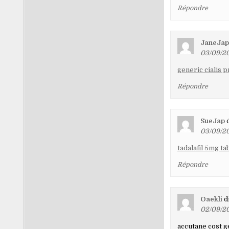
Répondre
JaneJap
03/09/20
generic cialis p
Répondre
SueJap
d
03/09/20
tadalafil 5mg ta
Répondre
Oaekli
di
02/09/20
accutane cost g