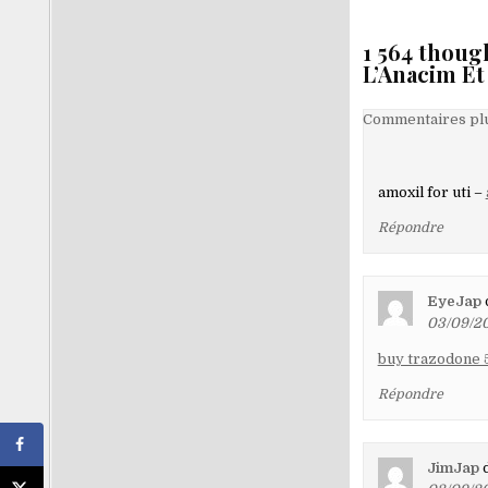
l’article
1 564 thoug
L’Anacim Et
Navigati
Commentaires plu
dans
les
amoxil for uti –
comment
Répondre
EyeJap
03/09/20
buy trazodone 
Répondre
JimJap
d