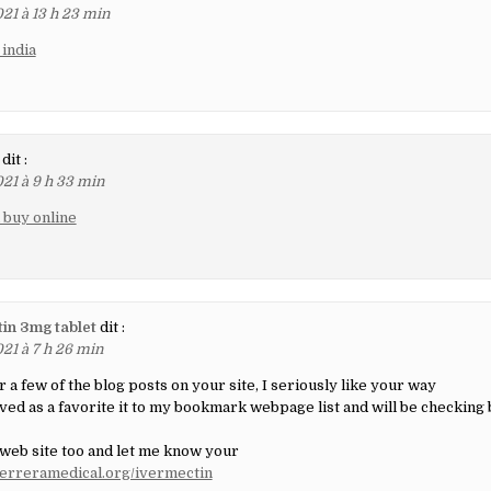
21 à 13 h 23 min
 india
dit :
21 à 9 h 33 min
 buy online
in 3mg tablet
dit :
21 à 7 h 26 min
 a few of the blog posts on your site, I seriously like your way
aved as a favorite it to my bookmark webpage list and will be checking 
 web site too and let me know your
/herreramedical.org/ivermectin