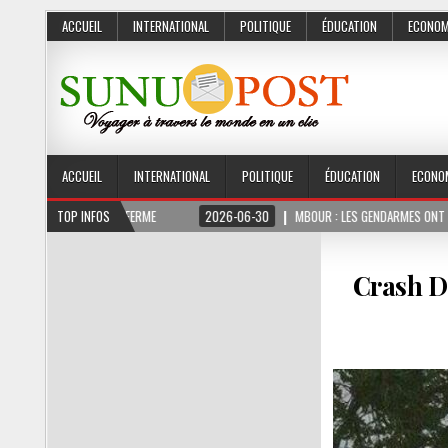
ACCUEIL
INTERNATIONAL
POLITIQUE
ÉDUCATION
ECONOM
ACCUEIL
INTERNATIONAL
POLITIQUE
ÉDUCATION
ECONO
3 MOIS FERME
TOP INFOS
2026-06-30
MBOUR : LES GENDARMES ONT SAISI 10 KG DE CH
Crash De