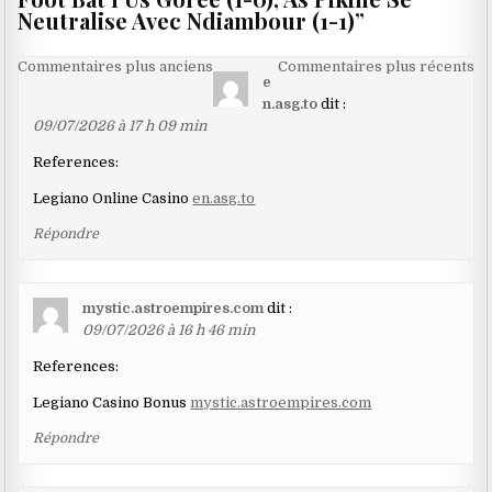
Neutralise Avec Ndiambour (1-1)
”
Navigation
Commentaires plus anciens
Commentaires plus récents
e
dans
n.asg.to
dit :
les
09/07/2026 à 17 h 09 min
commentaires
References:
Legiano Online Casino
en.asg.to
Répondre
mystic.astroempires.com
dit :
09/07/2026 à 16 h 46 min
References:
Legiano Casino Bonus
mystic.astroempires.com
Répondre