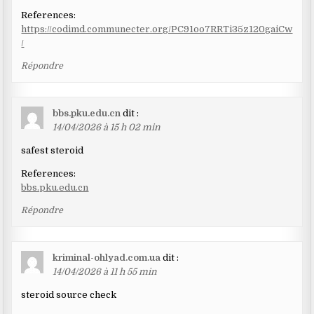
References:
https://codimd.communecter.org/PC91oo7RRTi35z120gaiCw
/
Répondre
bbs.pku.edu.cn
dit :
14/04/2026 à 15 h 02 min
safest steroid
References:
bbs.pku.edu.cn
Répondre
kriminal-ohlyad.com.ua
dit :
14/04/2026 à 11 h 55 min
steroid source check