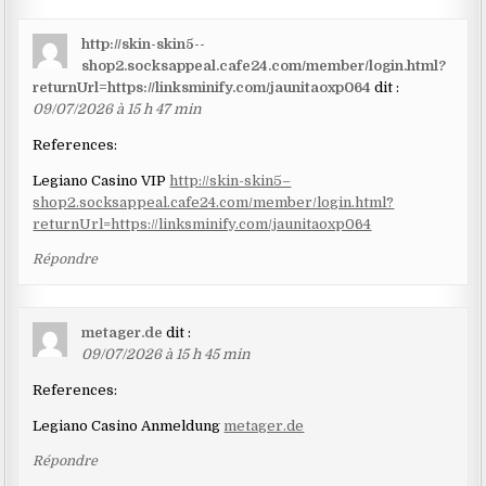
http://skin-skin5--
shop2.socksappeal.cafe24.com/member/login.html?
returnUrl=https://linksminify.com/jaunitaoxp064
dit :
09/07/2026 à 15 h 47 min
References:
Legiano Casino VIP
http://skin-skin5–
shop2.socksappeal.cafe24.com/member/login.html?
returnUrl=https://linksminify.com/jaunitaoxp064
Répondre
metager.de
dit :
09/07/2026 à 15 h 45 min
References:
Legiano Casino Anmeldung
metager.de
Répondre