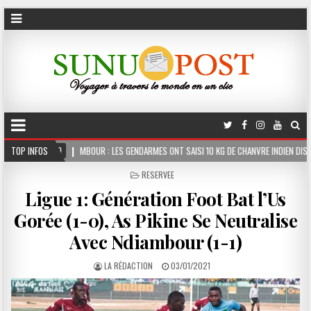
 : LES GENDARMES ONT SAISI 10 KG DE CHANVRE INDIEN DISSIMULÉS DANS LE COFFRE D’U
TOP INFOS
POSTED
RESERVEE
IN
Ligue 1: Génération Foot Bat l’Us
Gorée (1-0), As Pikine Se Neutralise
Avec Ndiambour (1-1)
LA RÉDACTION
03/01/2021