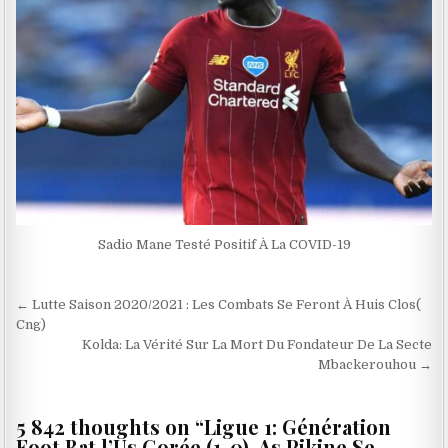
Sadio Mane Testé Positif À La COVID-19
Navigation
← Lutte Saison 2020/2021 : Les Combats Se Feront À Huis Clos(
de
Cng)
Kolda: La Vérité Sur La Mort Du Fondateur De La Secte
l’article
Mbackerouhou →
5 842 thoughts on “
Ligue 1: Génération
Foot Bat l’Us Gorée (1-0), As Pikine Se