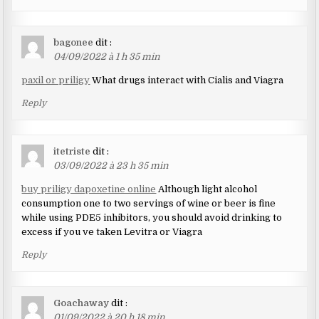
bagonee
dit :
04/09/2022 à 1 h 35 min
paxil or priligy
What drugs interact with Cialis and Viagra
Reply
itetriste
dit :
03/09/2022 à 23 h 35 min
buy priligy dapoxetine online
Although light alcohol
consumption one to two servings of wine or beer is fine
while using PDE5 inhibitors, you should avoid drinking to
excess if you ve taken Levitra or Viagra
Reply
Goachaway
dit :
01/09/2022 à 20 h 18 min