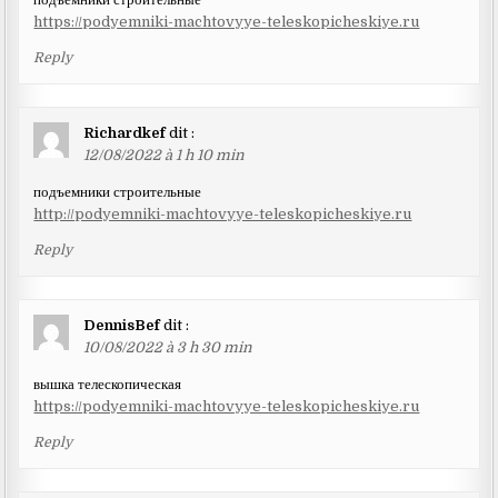
https://podyemniki-machtovyye-teleskopicheskiye.ru
Reply
Richardkef
dit :
12/08/2022 à 1 h 10 min
подъемники строительные
http://podyemniki-machtovyye-teleskopicheskiye.ru
Reply
DennisBef
dit :
10/08/2022 à 3 h 30 min
вышка телескопическая
https://podyemniki-machtovyye-teleskopicheskiye.ru
Reply