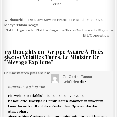
crise…
Navigation
← Disparition De Diary Sow En France : Le Ministre Serigne
de
Mbaye Thiam Réagit
Etat D’Urgence Et Etat De Siège : Le Texte Qui Divise La Majorité
l’article
Et L’Opposition →
155 thoughts on “
Grippe Aviaire À Thiès:
58.000 Volailles Tuées, Le Ministre De
L’élevage Explique
”
Navigation
Commentaires plus anciens
Jet Casino Bonus
dans
Leitfaden
dit :
les
21/12/2025 à 3 h 13 min
commentaires
Ein weiteres Highlight in unserem Live Casino
ist Roulette. Blackjack-Enthusiasten kommen in unserem
Live-Bereich voll auf ihre Kosten. Für Spieler, die die
Atmosphäre
eines echten Casinos schätzen, bieten wir ein erstklassiges