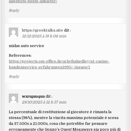
angebote-beste-anbieter/
Reply
https://greektalks.site
dit :
12/12/2025 à 19 h 06 min
midas auto service
References:
https://projects.om-office.de/arlethahedley/n1-casino-
kundenservice-erfahrungen1995/-/issues/1
Reply
wxrupmquu
dit :
28/10/2025 à 12 h 57 min
La percentuale di restituzione al giocatore è rimasta la
stessa (96%), mentre la vincita massima potenziale è scesa
da 37.500x a 21.000x, cosa che potrebbe far pensare
erroneamente che Gonzo’s Quest Megaways sia poco più di