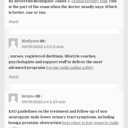
By Reverend Monsignor James J.
clomid fertility pills
This
is the part of the exam when the doctor usually says, Which
is better, one or two.
Reply
Blotlysox
dit :
08/09/2022 à 8 h 11 min
, nurses, registered dietitians, lifestyle coaches,
psychologists and support staff to deliver the most
advanced programs
buying cialis online safely
Reply
Intuize
dit :
08/09/2022 à 6 h 23 min
EAU guidelines on the treatment and follow-up of non-
neurogenic male lower urinary tract symptoms, including
benign prostatic obstruction
best place to buy generic cialis