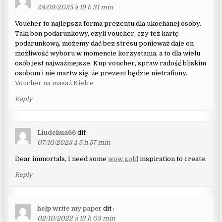
28/09/2025 à 19 h 31 min
Voucher to najlepsza forma prezentu dla ukochanej osoby.
Taki bon podarunkowy, czyli voucher, czy też kartę
podarunkową, możemy dać bez stresu ponieważ daje on
możliwość wyboru w momencie korzystania, a to dla wielu
osób jest najważniejsze. Kup voucher, spraw radość bliskim
osobom i nie martw się, że prezent będzie nietrafiony.
Voucher na masaż Kielce
Reply
Liudehua66
dit :
07/10/2023 à 5 h 57 min
Dear immortals, I need some
wow gold
inspiration to create.
Reply
help write my paper
dit :
02/10/2022 à 13 h 03 min