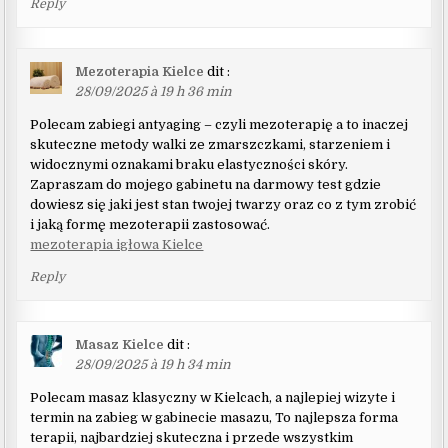
Reply
Mezoterapia Kielce
dit :
28/09/2025 à 19 h 36 min
Polecam zabiegi antyaging – czyli mezoterapię a to inaczej
skuteczne metody walki ze zmarszczkami, starzeniem i
widocznymi oznakami braku elastyczności skóry.
Zapraszam do mojego gabinetu na darmowy test gdzie
dowiesz się jaki jest stan twojej twarzy oraz co z tym zrobić
i jaką formę mezoterapii zastosować.
mezoterapia igłowa Kielce
Reply
Masaz Kielce
dit :
28/09/2025 à 19 h 34 min
Polecam masaz klasyczny w Kielcach, a najlepiej wizyte i
termin na zabieg w gabinecie masazu, To najlepsza forma
terapii, najbardziej skuteczna i przede wszystkim