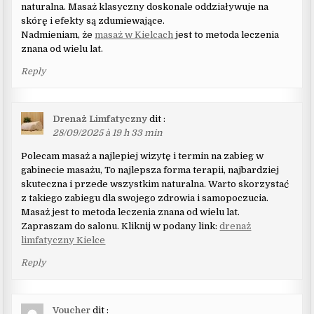
naturalna. Masaż klasyczny doskonale oddziaływuje na
skórę i efekty są zdumiewające.
Nadmieniam, że
masaż w Kielcach
jest to metoda leczenia
znana od wielu lat.
Reply
Drenaż Limfatyczny
dit :
28/09/2025 à 19 h 33 min
Polecam masaż a najlepiej wizytę i termin na zabieg w
gabinecie masażu, To najlepsza forma terapii, najbardziej
skuteczna i przede wszystkim naturalna. Warto skorzystać
z takiego zabiegu dla swojego zdrowia i samopoczucia.
Masaż jest to metoda leczenia znana od wielu lat.
Zapraszam do salonu. Kliknij w podany link:
drenaż
limfatyczny Kielce
Reply
Voucher
dit :