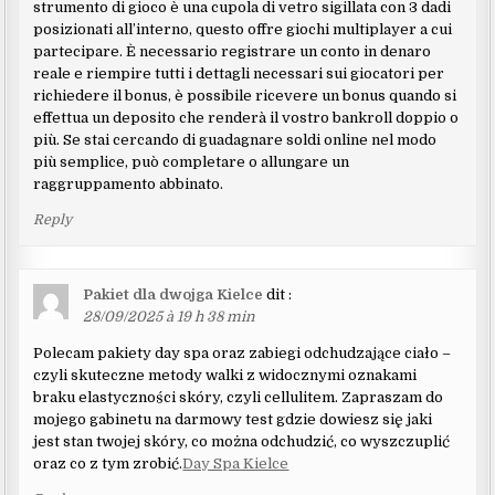
strumento di gioco è una cupola di vetro sigillata con 3 dadi
posizionati all’interno, questo offre giochi multiplayer a cui
partecipare. È necessario registrare un conto in denaro
reale e riempire tutti i dettagli necessari sui giocatori per
richiedere il bonus, è possibile ricevere un bonus quando si
effettua un deposito che renderà il vostro bankroll doppio o
più. Se stai cercando di guadagnare soldi online nel modo
più semplice, può completare o allungare un
raggruppamento abbinato.
Reply
Pakiet dla dwojga Kielce
dit :
28/09/2025 à 19 h 38 min
Polecam pakiety day spa oraz zabiegi odchudzające ciało –
czyli skuteczne metody walki z widocznymi oznakami
braku elastyczności skóry, czyli cellulitem. Zapraszam do
mojego gabinetu na darmowy test gdzie dowiesz się jaki
jest stan twojej skóry, co można odchudzić, co wyszczuplić
oraz co z tym zrobić.
Day Spa Kielce