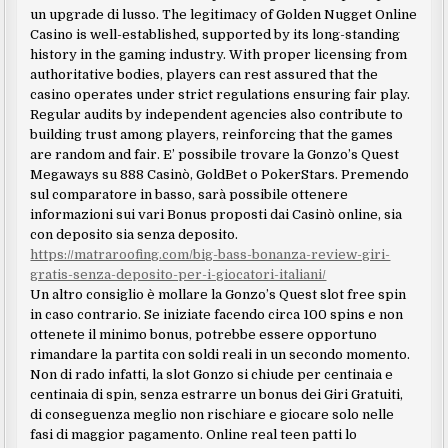
un upgrade di lusso. The legitimacy of Golden Nugget Online
Casino is well-established, supported by its long-standing
history in the gaming industry. With proper licensing from
authoritative bodies, players can rest assured that the
casino operates under strict regulations ensuring fair play.
Regular audits by independent agencies also contribute to
building trust among players, reinforcing that the games
are random and fair. E’ possibile trovare la Gonzo’s Quest
Megaways su 888 Casinò, GoldBet o PokerStars. Premendo
sul comparatore in basso, sarà possibile ottenere
informazioni sui vari Bonus proposti dai Casinò online, sia
con deposito sia senza deposito.
https://matraroofing.com/big-bass-bonanza-review-giri-
gratis-senza-deposito-per-i-giocatori-italiani/
Un altro consiglio è mollare la Gonzo’s Quest slot free spin
in caso contrario. Se iniziate facendo circa 100 spins e non
ottenete il minimo bonus, potrebbe essere opportuno
rimandare la partita con soldi reali in un secondo momento.
Non di rado infatti, la slot Gonzo si chiude per centinaia e
centinaia di spin, senza estrarre un bonus dei Giri Gratuiti,
di conseguenza meglio non rischiare e giocare solo nelle
fasi di maggior pagamento. Online real teen patti lo