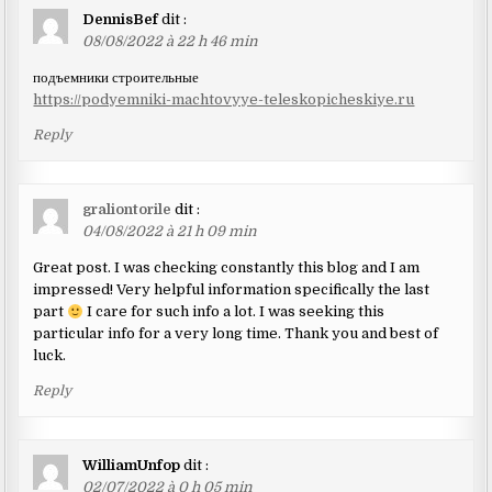
DennisBef
dit :
08/08/2022 à 22 h 46 min
подъемники строительные
https://podyemniki-machtovyye-teleskopicheskiye.ru
Reply
graliontorile
dit :
04/08/2022 à 21 h 09 min
Great post. I was checking constantly this blog and I am
impressed! Very helpful information specifically the last
part
I care for such info a lot. I was seeking this
particular info for a very long time. Thank you and best of
luck.
Reply
WilliamUnfop
dit :
02/07/2022 à 0 h 05 min