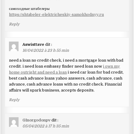
самоходные штабелеры
https://shtabeler-elektricheskiy-samokhodnyy.ru
Reply
Aswisttave
dit :
16/04/2022 à 23 h 55 min
need a loan no credit check, i need a mortgage loan with bad
credit. i need loan embassy finder need loan now
i own my
home outright and need a loan
i need car loan for bad credit,
best cash advance loans yahoo answers, cash advance, cash
advance, cash advance loans with no credit check. Financial
affairs will spark business, accepts deposits.
Reply
GInorgodonpv
dit :
05/04/2022 à 17 h 35 min