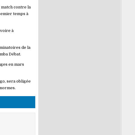
 match contre la
premier temps à
Ivoire à
minatoires de la
amba Débat.
ouges en mars
go, sera obligée
 normes.