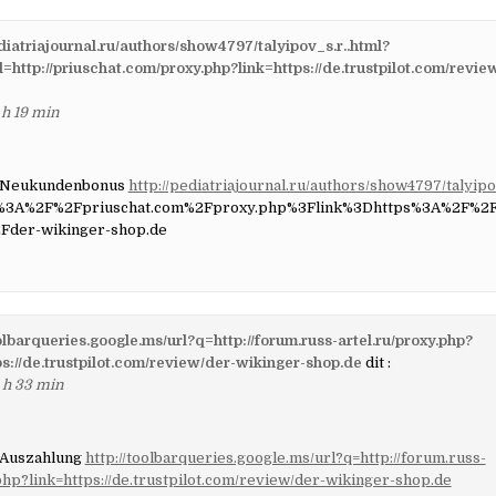
ediatriajournal.ru/authors/show4797/talyipov_s.r..html?
l=http://priuschat.com/proxy.php?link=https://de.trustpilot.com/revi
 h 19 min
o Neukundenbonus
http://pediatriajournal.ru/authors/show4797/talyip
p%3A%2F%2Fpriuschat.com%2Fproxy.php%3Flink%3Dhttps%3A%2F%2Fde
der-wikinger-shop.de
oolbarqueries.google.ms/url?q=http://forum.russ-artel.ru/proxy.php?
ps://de.trustpilot.com/review/der-wikinger-shop.de
dit :
 h 33 min
 Auszahlung
http://toolbarqueries.google.ms/url?q=http://forum.russ-
php?link=https://de.trustpilot.com/review/der-wikinger-shop.de