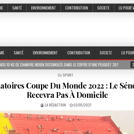
IE
SANTÉ
ENVIRONNEMENT
CONTRIBUTION
SOCIETE
LU POUR 
MIE
SANTÉ
ENVIRONNEMENT
CONTRIBUTION
SOCIETE
LU POU
VRE INDIEN DISSIMULÉS DANS LE COFFRE D’UNE PEUGEOT 307
2026-07-01
LE 
POSTED
SPORT
IN
atoires Coupe Du Monde 2022 : Le Sén
Recevra Pas À Domicile
LA RÉDACTION
03/05/2021