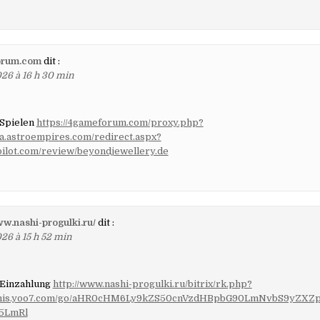
orum.com
dit :
26 à 16 h 30 min
 Spielen
https://4gameforum.com/proxy.php?
lta.astroempires.com/redirect.aspx?
tpilot.com/review/beyondjewellery.de
ww.nashi-progulki.ru/
dit :
26 à 15 h 52 min
 Einzahlung
http://www.nashi-progulki.ru/bitrix/rk.php?
lginis.yoo7.com/go/aHR0cHM6Ly9kZS50cnVzdHBpbG90LmNvbS9yZX
5LmRl