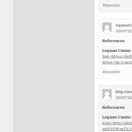
Répondre
4gamef
09/07/20
References:
Legiano Casino
link=https://de
https://de.trus
Répondre
http://w
09/07/20
References:
Legiano Casino
goto=http://a
amV3ZWxsZXJ