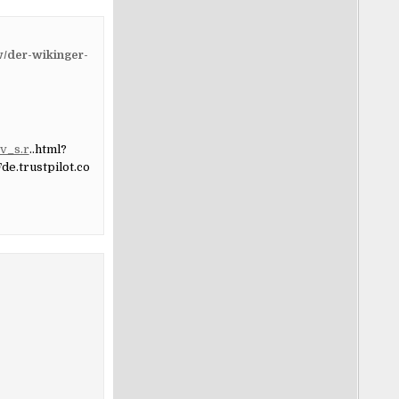
ew/der-wikinger-
ov_s.r
..html?
.trustpilot.co