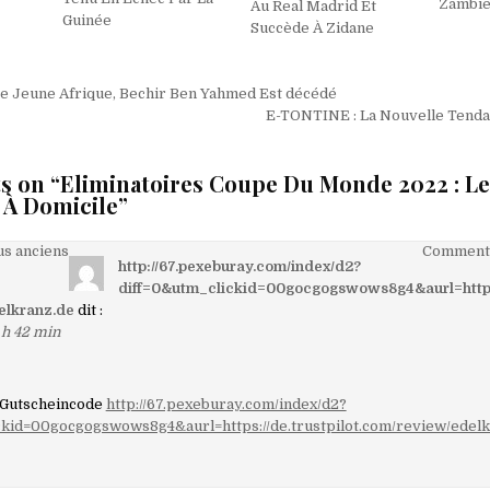
Zambi
Au Real Madrid Et
Guinée
Succède À Zidane
on
e Jeune Afrique, Bechir Ben Yahmed Est décédé
E-TONTINE : La Nouvelle Tend
s on “
Eliminatoires Coupe Du Monde 2022 : Le
 À Domicile
”
on
s anciens
Commenta
http://67.pexeburay.com/index/d2?
diff=0&utm_clickid=00gocgogswows8g4&aurl=https:/
elkranz.de
dit :
 h 42 min
aires
 Gutscheincode
http://67.pexeburay.com/index/d2?
ckid=00gocgogswows8g4&aurl=https://de.trustpilot.com/review/edelk