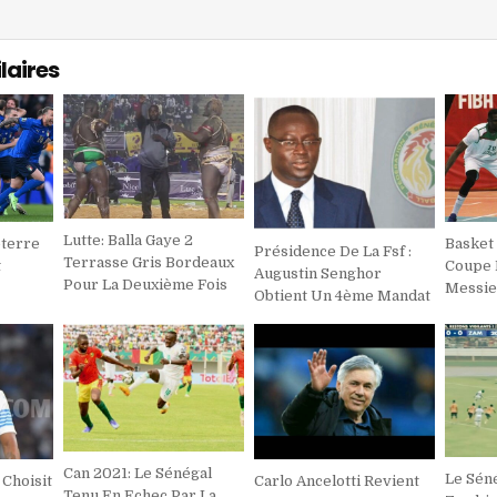
laires
Lutte: Balla Gaye 2
eterre
Basket 
Présidence De La Fsf :
Terrasse Gris Bordeaux
t
Coupe 
Augustin Senghor
Pour La Deuxième Fois
Messie
Obtient Un 4ème Mandat
Can 2021: Le Sénégal
Le Séné
Choisit
Carlo Ancelotti Revient
Tenu En Echec Par La