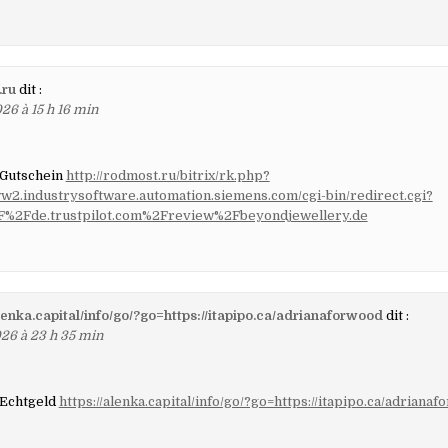
.ru
dit :
26 à 15 h 16 min
 Gutschein
http://rodmost.ru/bitrix/rk.php?
ww2.industrysoftware.automation.siemens.com/cgi-bin/redirect.cgi?
F%2Fde.trustpilot.com%2Freview%2Fbeyondjewellery.de
alenka.capital/info/go/?go=https://itapipo.ca/adrianaforwood
dit :
26 à 23 h 35 min
 Echtgeld
https://alenka.capital/info/go/?go=https://itapipo.ca/adriana