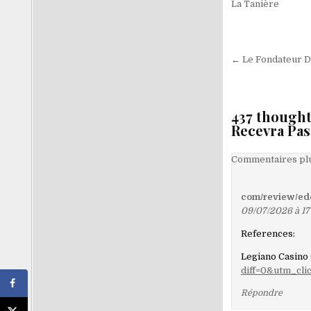
La Tanière
Navigati
← Le Fondateur D
de
l’article
437 thought
Recevra Pas
Navigati
Commentaires plu
dans
les
com/review/ed
09/07/2026 à 17
comment
References:
Legiano Casino
diff=0&utm_cli
Répondre