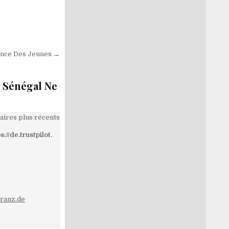
e
ance Des Jeunes →
 Sénégal Ne
ires plus récents
/de.trustpilot.
ranz.de