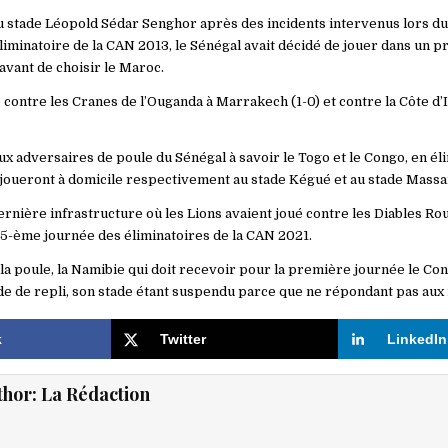
u stade Léopold Sédar Senghor après des incidents intervenus lors du
éliminatoire de la CAN 2013, le Sénégal avait décidé de jouer dans un 
avant de choisir le Maroc.
 contre les Cranes de l’Ouganda à Marrakech (1-0) et contre la Côte d’
ux adversaires de poule du Sénégal à savoir le Togo et le Congo, en éli
joueront à domicile respectivement au stade Kégué et au stade Mass
dernière infrastructure où les Lions avaient joué contre les Diables R
a 5-ème journée des éliminatoires de la CAN 2021.
la poule, la Namibie qui doit recevoir pour la première journée le Con
de de repli, son stade étant suspendu parce que ne répondant pas aux
k
Twitter
LinkedIn
thor:
La Rédaction