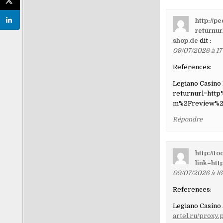
http://p
returnur
shop.de
dit :
09/07/2026 à 17
References:
Legiano Casin
returnurl=htt
m%2Freview%2F
Répondre
http://t
link=htt
09/07/2026 à 16
References:
Legiano Casino
artel.ru/proxy.