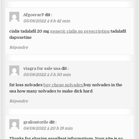
AfgoerarP
dit :
05/08/2022 à 8 h 42 min
cialis tadalafil 20 mg
generic cialis no prescription
tadalafil
dapoxetine
Répondre
viagra for sale usa
dit :
05/08/2022 à 5 h 30 min
fat loss nolvadex
buy cheap nolvadex
buy nolvadex in the
usa how many nolvadex to make dick hard
Répondre
graliontorile
dit :
04/08/2022 à 20 h 19 min
Thanks for sharing excellent informations. Your site is so