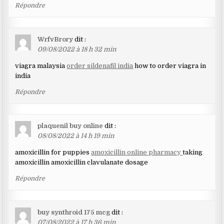
Répondre
WrfvBrory
dit :
09/08/2022 à 18 h 32 min
viagra malaysia
order sildenafil india
how to order viagra in
india
Répondre
plaquenil buy online
dit :
08/08/2022 à 14 h 19 min
amoxicillin for puppies
amoxicillin online pharmacy
taking
amoxicillin amoxicillin clavulanate dosage
Répondre
buy synthroid 175 mcg
dit :
07/08/2022 à 17 h 36 min