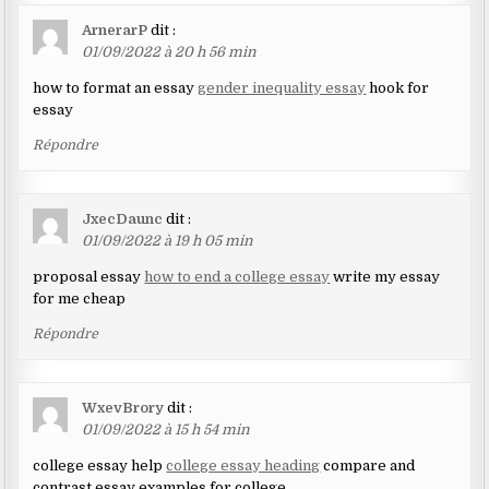
ArnerarP
dit :
01/09/2022 à 20 h 56 min
how to format an essay
gender inequality essay
hook for
essay
Répondre
JxecDaunc
dit :
01/09/2022 à 19 h 05 min
proposal essay
how to end a college essay
write my essay
for me cheap
Répondre
WxevBrory
dit :
01/09/2022 à 15 h 54 min
college essay help
college essay heading
compare and
contrast essay examples for college