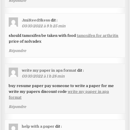
Répondre
JmiReedSkess
dit :
03/10/2022 à 9 h 25 min
should tamoxifen be taken with food
tamoxifen for arthritis
price of nolvadex
Répondre
write my paper in apa format
dit :
03/10/2022 à 1 h 28 min
buy resume paper pay someone to write a paper for me
write my papers discount code
write my paper in apa
format
Répondre
help with a paper
dit :