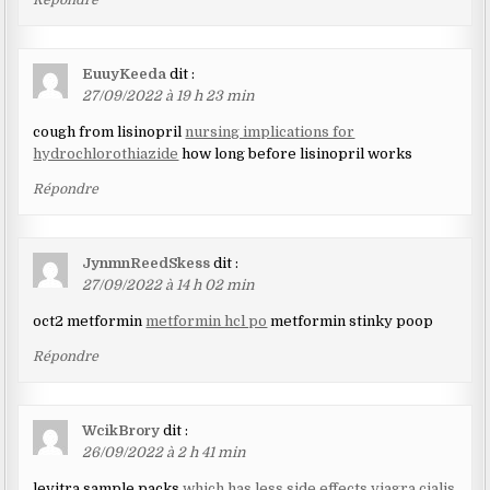
EuuyKeeda
dit :
27/09/2022 à 19 h 23 min
cough from lisinopril
nursing implications for
hydrochlorothiazide
how long before lisinopril works
Répondre
JynmnReedSkess
dit :
27/09/2022 à 14 h 02 min
oct2 metformin
metformin hcl po
metformin stinky poop
Répondre
WcikBrory
dit :
26/09/2022 à 2 h 41 min
levitra sample packs
which has less side effects viagra cialis