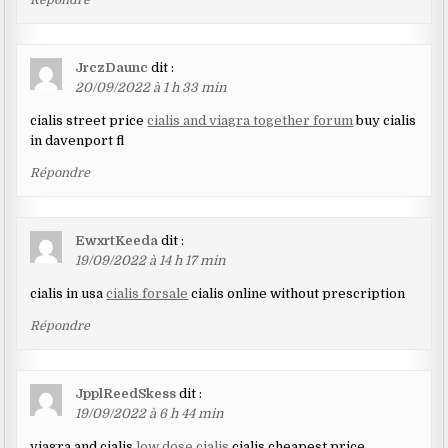
JrczDaunc
dit :
20/09/2022 à 1 h 33 min
cialis street price
cialis and viagra together forum
buy cialis
in davenport fl
Répondre
EwxrtKeeda
dit :
19/09/2022 à 14 h 17 min
cialis in usa
cialis forsale
cialis online without prescription
Répondre
JpplReedSkess
dit :
19/09/2022 à 6 h 44 min
viagra and cialis
low dose cialis
cialis cheapest price