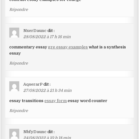
Répondre
NxerDaunc
dit :
28/08/2022 à 17 h 16 min
commentary essay
gre essay examples
what is a synthesis
essay
Répondre
AqserarP
dit :
27/08/2022 à 21 h 34 min
essay transitions
essay form
essay word counter
Répondre
NbfyDaunc
dit :
24/08/2022 à 10 h 18 min