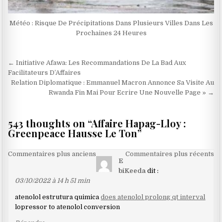
Météo : Risque De Précipitations Dans Plusieurs Villes Dans Les
Prochaines 24 Heures
Navigation
← Initiative Afawa: Les Recommandations De La Bad Aux
de
Facilitateurs D’Affaires
Relation Diplomatique : Emmanuel Macron Annonce Sa Visite Au
l’article
Rwanda Fin Mai Pour Ecrire Une Nouvelle Page » →
543 thoughts on “
Affaire Hapag-Lloy :
Greenpeace Hausse Le Ton
”
Navigation
Commentaires plus anciens
Commentaires plus récents
E
dans
biKeeda
dit :
les
03/10/2022 à 14 h 51 min
commentaires
atenolol estrutura quimica
does atenolol prolong qt interval
lopressor to atenolol conversion