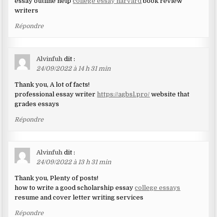
essay outline help
college essay harvard
book review
writers
Répondre
Alvinfuh
dit :
24/09/2022 à 14 h 31 min
Thank you, A lot of facts!
professional essay writer
https://agbsl.pro/
website that
grades essays
Répondre
Alvinfuh
dit :
24/09/2022 à 13 h 31 min
Thank you, Plenty of posts!
how to write a good scholarship essay
college essays
resume and cover letter writing services
Répondre