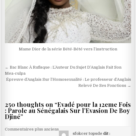
Mame Dior de la série Bété-Bété vers l’instruction
Navigation
← Bac Blanc À Rufisque : L’Auteur Du Sujet D’Anglais Fait Son
de
Mea-culpa
Épreuve d’Anglais Sur l’Homosexualité : Le professeur d’Anglais
l’article
Relevé De Ses Fonctions →
250 thoughts on “
Evadé pour la 12eme Fois
: Parole au Sénégalais Sur l’Evasion De Boy
Djiné
”
Navigation
Commentaires plus anciens
sfokcer topsde
dit :