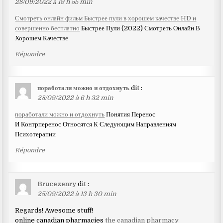
28/09/2022 à 19 h 55 min
Смотреть онлайн фильм Быстрее пули в хорошем качестве HD и
совершенно бесплатно
Быстрее Пули (2022) Смотреть Онлайн В
Хорошем Качестве
Répondre
поработали можно и отдохнуть
dit :
28/09/2022 à 6 h 32 min
поработали можно и отдохнуть
Понятия Перенос
И Контрперенос Относятся К Следующим Направлениям
Психотерапии
Répondre
Brucezenry
dit :
25/09/2022 à 13 h 30 min
Regards! Awesome stuff!
online canadian pharmacies
the canadian pharmacy