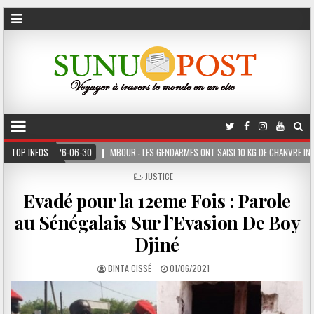
MBOUR : LES GENDARMES ONT SAISI 10 KG DE CHANVRE INDIEN DISSIMULÉS DANS LE C
TOP INFOS
POSTED
JUSTICE
IN
Evadé pour la 12eme Fois : Parole
au Sénégalais Sur l’Evasion De Boy
Djiné
BINTA CISSÉ
01/06/2021