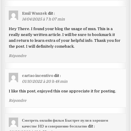
Emil Wanzek
dit :
14/04/2025 à 7 h 07 min
Hey There. I found your blog the usage of msn. This is a
really neatly written article. I will be sure to bookmark it
and return to learn extra of your helpful info. Thank you for
the post. I will definitely comeback.
Répondre
cartao incentivo
dit :
01/10/2022 à 20 h 48 min
I like this post, enjoyed this one appreciate it for posting.
Répondre
Смотреть онлайн фильм Быстрее пули в хорошем
качестве HD и совершенно бесплатно
dit :