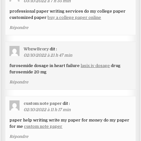
03/10/2022 à 7 h 35 min
professional paper writing services do my college paper
customized paper
buy a college paper online
Répondre
WbzwBrory
dit :
02/10/2022 à 21 h 47 min
furosemide dosage in heart failure
lasix iv dosage
drug
furosemide 20 mg
Répondre
custom note paper
dit :
02/10/2022 à 11 h 17 min
paper help writing write my paper for money do my paper
for me
custom note paper
Répondre