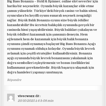
Big Bass Bonanza – Hold & Spinner, online slot severler için
harika bir seçenektir. Oyunda büyük kazançlar elde etme
şansın yüksektir. Türkiye’deki birçok casino ve bahis sitesi,
oyunculara bu keyifli oyunu sunarak seçenek zenginliği
sağlar. Büyük Balık Bonanza oyunu size büyük ödüller
kazandırabilir! Bu ücretsiz balıkçılık oyununda gerçek bir
casinoda hissi yaşayabilirsiniz. Büyük balıkları yakalayın ve
büyük ödülleri kazanmak için şansınızı deneyin. Hem
eğlenmek hem de kazanmak için büyük balık bonanza
oyununu şimdi oynamaya başlayın! Big Bass Bonanza Açağı
oyununu oynamak oldukça kolaydır. Oyunda büyük levrek
avlamak için çeşitli stratejiler kullanabilirsiniz. Bonanza
açığı oyununda büyük levrek bonanzasını yakalamak için
doğru sembolleri eşleştirmeniz ve bonus özelliklerini
kullanmanız gerekmektedir. Büyük başarıya ulaşmak için
doğru hamleleri yapmayı unutmayın.
Répondre
vivecwszz
dit :
20/10/2025 à 6 h 08 min