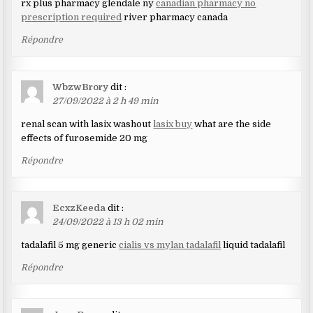
rx plus pharmacy glendale ny
canadian pharmacy no
prescription required
river pharmacy canada
Répondre
WbzwBrory
dit :
27/09/2022 à 2 h 49 min
renal scan with lasix washout
lasix buy
what are the side
effects of furosemide 20 mg
Répondre
EcxzKeeda
dit :
24/09/2022 à 13 h 02 min
tadalafil 5 mg generic
cialis vs mylan tadalafil
liquid tadalafil
Répondre