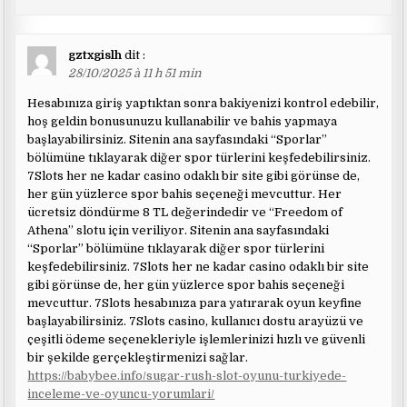
gztxgislh
dit :
28/10/2025 à 11 h 51 min
Hesabınıza giriş yaptıktan sonra bakiyenizi kontrol edebilir,
hoş geldin bonusunuzu kullanabilir ve bahis yapmaya
başlayabilirsiniz. Sitenin ana sayfasındaki “Sporlar”
bölümüne tıklayarak diğer spor türlerini keşfedebilirsiniz.
7Slots her ne kadar casino odaklı bir site gibi görünse de,
her gün yüzlerce spor bahis seçeneği mevcuttur. Her
ücretsiz döndürme 8 TL değerindedir ve “Freedom of
Athena” slotu için veriliyor. Sitenin ana sayfasındaki
“Sporlar” bölümüne tıklayarak diğer spor türlerini
keşfedebilirsiniz. 7Slots her ne kadar casino odaklı bir site
gibi görünse de, her gün yüzlerce spor bahis seçeneği
mevcuttur. 7Slots hesabınıza para yatırarak oyun keyfine
başlayabilirsiniz. 7Slots casino, kullanıcı dostu arayüzü ve
çeşitli ödeme seçenekleriyle işlemlerinizi hızlı ve güvenli
bir şekilde gerçekleştirmenizi sağlar.
https://babybee.info/sugar-rush-slot-oyunu-turkiyede-
inceleme-ve-oyuncu-yorumlari/