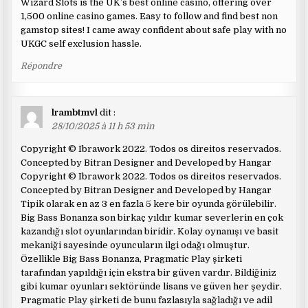
Wizard Slots is the UK’s best online casino, offering over
1,500 online casino games. Easy to follow and find best non
gamstop sites! I came away confident about safe play with no
UKGC self exclusion hassle.
Répondre
lrambtmvl
dit :
28/10/2025 à 11 h 53 min
Copyright © Ibrawork 2022. Todos os direitos reservados.
Concepted by Bitran Designer and Developed by Hangar
Copyright © Ibrawork 2022. Todos os direitos reservados.
Concepted by Bitran Designer and Developed by Hangar
Tipik olarak en az 3 en fazla 5 kere bir oyunda görülebilir.
Big Bass Bonanza son birkaç yıldır kumar severlerin en çok
kazandığı slot oyunlarından biridir. Kolay oynanışı ve basit
mekaniği sayesinde oyuncuların ilgi odağı olmuştur.
Özellikle Big Bass Bonanza, Pragmatic Play şirketi
tarafından yapıldığı için ekstra bir güven vardır. Bildiğiniz
gibi kumar oyunları sektöründe lisans ve güven her şeydir.
Pragmatic Play şirketi de bunu fazlasıyla sağladığı ve adil