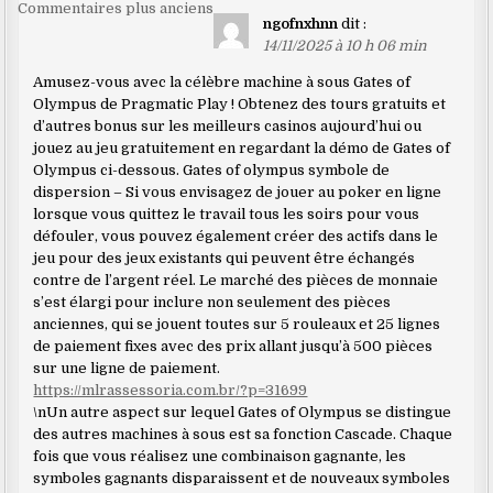
Navigation
Commentaires plus anciens
ngofnxhnn
dit :
dans
14/11/2025 à 10 h 06 min
les
Amusez-vous avec la célèbre machine à sous Gates of
commentaires
Olympus de Pragmatic Play ! Obtenez des tours gratuits et
d’autres bonus sur les meilleurs casinos aujourd’hui ou
jouez au jeu gratuitement en regardant la démo de Gates of
Olympus ci-dessous. Gates of olympus symbole de
dispersion – Si vous envisagez de jouer au poker en ligne
lorsque vous quittez le travail tous les soirs pour vous
défouler, vous pouvez également créer des actifs dans le
jeu pour des jeux existants qui peuvent être échangés
contre de l’argent réel. Le marché des pièces de monnaie
s’est élargi pour inclure non seulement des pièces
anciennes, qui se jouent toutes sur 5 rouleaux et 25 lignes
de paiement fixes avec des prix allant jusqu’à 500 pièces
sur une ligne de paiement.
https://mlrassessoria.com.br/?p=31699
\nUn autre aspect sur lequel Gates of Olympus se distingue
des autres machines à sous est sa fonction Cascade. Chaque
fois que vous réalisez une combinaison gagnante, les
symboles gagnants disparaissent et de nouveaux symboles