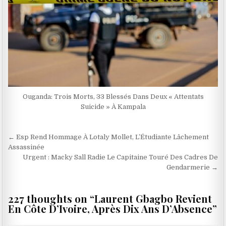
Ouganda: Trois Morts, 33 Blessés Dans Deux « Attentats
Suicide » À Kampala
Navigation
← Esp Rend Hommage À Lotaly Mollet, L’Étudiante Lâchement
de
Assassinée
Urgent : Macky Sall Radie Le Capitaine Touré Des Cadres De
l’article
Gendarmerie →
227 thoughts on “
Laurent Gbagbo Revient
En Côte D’Ivoire, Après Dix Ans D’Absence
”