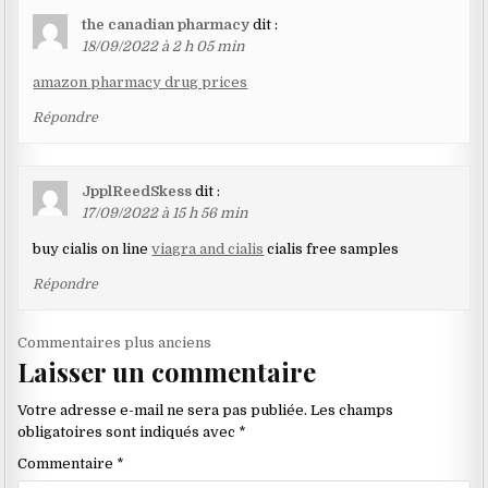
the canadian pharmacy
dit :
18/09/2022 à 2 h 05 min
amazon pharmacy drug prices
Répondre
JpplReedSkess
dit :
17/09/2022 à 15 h 56 min
buy cialis on line
viagra and cialis
cialis free samples
Répondre
Navigation
Commentaires plus anciens
Laisser un commentaire
dans
les
Votre adresse e-mail ne sera pas publiée.
Les champs
commentaires
obligatoires sont indiqués avec
*
Commentaire
*