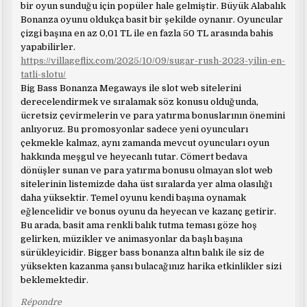
bir oyun sunduğu için popüler hale gelmiştir. Büyük Alabalık
Bonanza oyunu oldukça basit bir şekilde oynanır. Oyuncular
çizgi başına en az 0,01 TL ile en fazla 50 TL arasında bahis
yapabilirler.
https://villageflix.com/2025/10/09/sugar-rush-2023-yilin-en-
tatli-slotu/
Big Bass Bonanza Megaways ile slot web sitelerini
derecelendirmek ve sıralamak söz konusu olduğunda,
ücretsiz çevirmelerin ve para yatırma bonuslarının önemini
anlıyoruz. Bu promosyonlar sadece yeni oyuncuları
çekmekle kalmaz, aynı zamanda mevcut oyuncuları oyun
hakkında meşgul ve heyecanlı tutar. Cömert bedava
dönüşler sunan ve para yatırma bonusu olmayan slot web
sitelerinin listemizde daha üst sıralarda yer alma olasılığı
daha yüksektir. Temel oyunu kendi başına oynamak
eğlencelidir ve bonus oyunu da heyecan ve kazanç getirir.
Bu arada, basit ama renkli balık tutma teması göze hoş
gelirken, müzikler ve animasyonlar da başlı başına
sürükleyicidir. Bigger bass bonanza altın balık ile siz de
yüksekten kazanma şansı bulacağınız harika etkinlikler sizi
beklemektedir.
Répondre