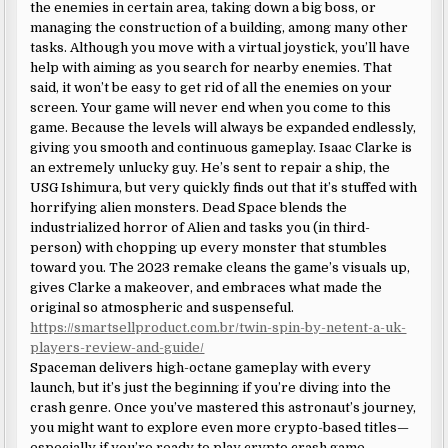
the enemies in certain area, taking down a big boss, or
managing the construction of a building, among many other
tasks. Although you move with a virtual joystick, you’ll have
help with aiming as you search for nearby enemies. That
said, it won’t be easy to get rid of all the enemies on your
screen. Your game will never end when you come to this
game. Because the levels will always be expanded endlessly,
giving you smooth and continuous gameplay. Isaac Clarke is
an extremely unlucky guy. He’s sent to repair a ship, the
USG Ishimura, but very quickly finds out that it’s stuffed with
horrifying alien monsters. Dead Space blends the
industrialized horror of Alien and tasks you (in third-
person) with chopping up every monster that stumbles
toward you. The 2023 remake cleans the game’s visuals up,
gives Clarke a makeover, and embraces what made the
original so atmospheric and suspenseful.
https://smartsellproduct.com.br/twin-spin-by-netent-a-uk-
players-review-and-guide/
Spaceman delivers high-octane gameplay with every
launch, but it’s just the beginning if you’re diving into the
crash genre. Once you’ve mastered this astronaut’s journey,
you might want to explore even more crypto-based titles—
especially if you’re ready to play crypto crash game