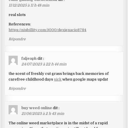
11/12/2025 à 11 h 48 min
real slots
References:
https://niubillity.com:3000/dgxignacio8784
Répondre
faljeaph
dit :
24/07/2023 à 22 h 44 min
the scent of freshly cut grass brings back memories of
carefree childhood days
sick
when google maps updat
Répondre
buy weed online
dit :
21/06/2023 à 2 h 43 min
The online weed marketplace is in the midst of a rapid