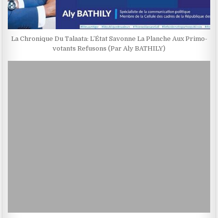
La Chronique Du Talaata: L’État Savonne La Planche Aux Primo-
votants Refusons (Par Aly BATHILY)