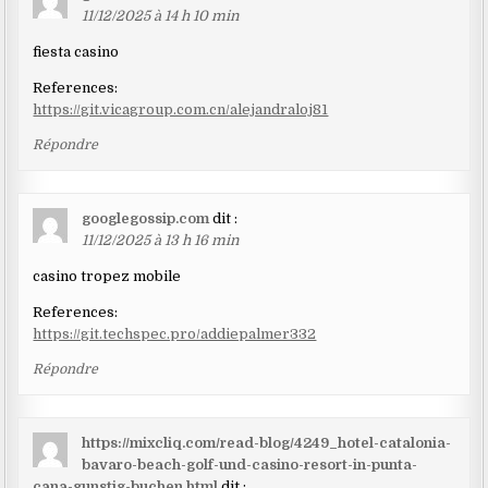
11/12/2025 à 14 h 10 min
fiesta casino
References:
https://git.vicagroup.com.cn/alejandraloj81
Répondre
googlegossip.com
dit :
11/12/2025 à 13 h 16 min
casino tropez mobile
References:
https://git.techspec.pro/addiepalmer332
Répondre
https://mixcliq.com/read-blog/4249_hotel-catalonia-
bavaro-beach-golf-und-casino-resort-in-punta-
cana-gunstig-buchen.html
dit :