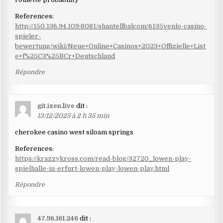
References:
http://150.136.94.109:8081/shantellbalcom/6135venlo-casino-
spieler-
bewertung/wiki/Neue+Online+Casinos+2023+Offizielle+List
e+f%25C3%25BCr+Deutschland
Répondre
git.izen.live
dit :
13/12/2025 à 2 h 35 min
cherokee casino west siloam springs
References:
https://krazzykross.com/read-blog/32720_lowen-play-
spielhalle-in-erfurt-lowen-play-lowen-play.html
Répondre
47.98.161.246
dit :