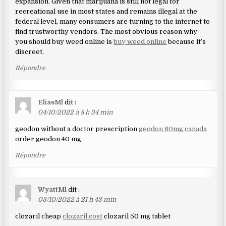
expansion. Given that marijuana is still not legal for
recreational use in most states and remains illegal at the
federal level, many consumers are turning to the internet to
find trustworthy vendors. The most obvious reason why
you should buy weed online is
buy weed online
because it’s
discreet.
Répondre
EliasMl
dit :
04/10/2022 à 8 h 34 min
geodon without a doctor prescription
geodon 80mg canada
order geodon 40 mg
Répondre
WyattMl
dit :
03/10/2022 à 21 h 43 min
clozaril cheap
clozaril cost
clozaril 50 mg tablet