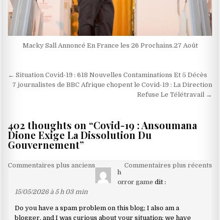
Macky Sall Annoncé En France les 26 Prochains.27 Août
Navigation
← Situation Covid-19 : 618 Nouvelles Contaminations Et 5 Décès
de
7 journalistes de BBC Afrique chopent le Covid-19 : La Direction
Refuse Le Télétravail →
l’article
402 thoughts on “
Covid-19 : Ansoumana
Dione Exige La Dissolution Du
Gouvernement
”
Navigation
Commentaires plus anciens
Commentaires plus récents
h
dans
orror game
dit :
les
15/05/2026 à 5 h 03 min
commentaires
Do you have a spam problem on this blog; I also am a
blogger, and I was curious about your situation; we have