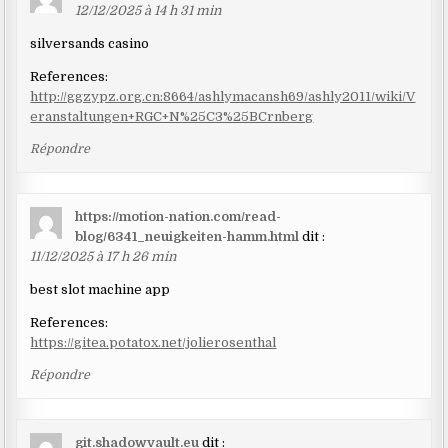
12/12/2025 à 14 h 31 min
silversands casino
References:
http://ggzypz.org.cn:8664/ashlymacansh69/ashly2011/wiki/V
eranstaltungen+RGC+N%25C3%25BCrnberg
Répondre
https://motion-nation.com/read-
blog/6341_neuigkeiten-hamm.html
dit :
11/12/2025 à 17 h 26 min
best slot machine app
References:
https://gitea.potatox.net/jolierosenthal
Répondre
git.shadowvault.eu
dit :