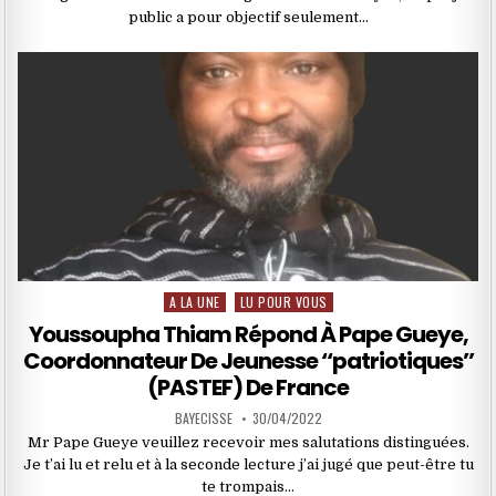
public a pour objectif seulement…
A LA UNE
LU POUR VOUS
Posted
in
Youssoupha Thiam Répond À Pape Gueye,
Coordonnateur De Jeunesse ‘‘patriotiques’’
(PASTEF) De France
BAYECISSE
30/04/2022
Mr Pape Gueye veuillez recevoir mes salutations distinguées.
Je t’ai lu et relu et à la seconde lecture j’ai jugé que peut-être tu
te trompais…