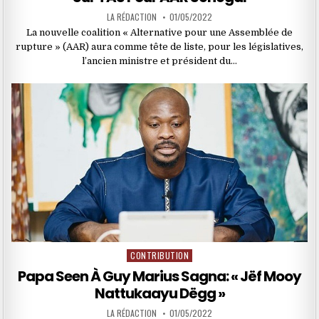
LA RÉDACTION
01/05/2022
La nouvelle coalition « Alternative pour une Assemblée de
rupture » (AAR) aura comme tête de liste, pour les législatives,
l’ancien ministre et président du…
CONTRIBUTION
Posted
in
Papa Seen À Guy Marius Sagna: « Jëf Mooy
Nattukaayu Dëgg »
LA RÉDACTION
01/05/2022