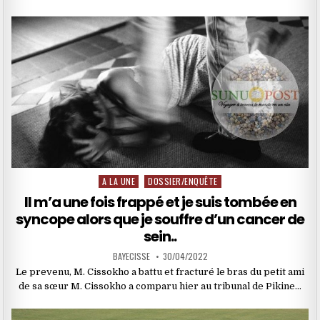
A LA UNE
DOSSIER/ENQUÊTE
Posted
in
Il m’a une fois frappé et je suis tombée en
syncope alors que je souffre d’un cancer de
sein..
BAYECISSE
30/04/2022
Le prevenu, M. Cissokho a battu et fracturé le bras du petit ami
de sa sœur M. Cissokho a comparu hier au tribunal de Pikine…