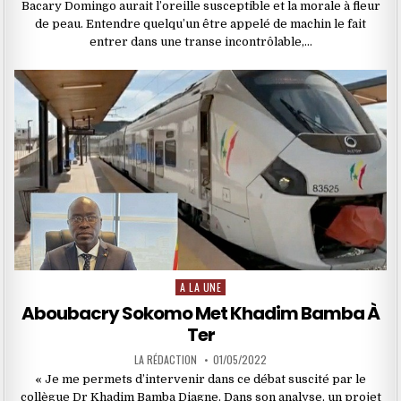
Bacary Domingo aurait l’oreille susceptible et la morale à fleur
de peau. Entendre quelqu’un être appelé de machin le fait
entrer dans une transe incontrôlable,…
A LA UNE
Posted
in
Aboubacry Sokomo Met Khadim Bamba À
Ter
LA RÉDACTION
01/05/2022
« Je me permets d’intervenir dans ce débat suscité par le
collègue Dr Khadim Bamba Diagne. Dans son analyse, un projet