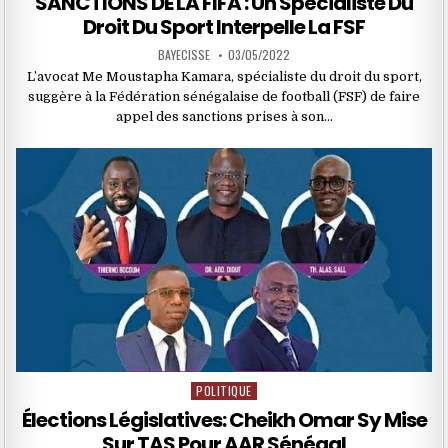
SANCTIONS DE LA FIFA : Un Spécialiste Du
Droit Du Sport Interpelle La FSF
BAYECISSE
03/05/2022
L’avocat Me Moustapha Kamara, spécialiste du droit du sport,
suggère à la Fédération sénégalaise de football (FSF) de faire
appel des sanctions prises à son…
POLITIQUE
Posted
in
Élections Législatives: Cheikh Omar Sy Mise
Sur TAS Pour AAR Sénégal