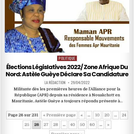
POLITIQUE
Posted
in
Élections Législatives 2022/ Zone Afrique Du
Nord: Astèle Guèye Déclare Sa Candidature
LA RÉDACTION
29/04/2022
Militante dès les premières heures de l’Alliance pour la
République (APR) depuis sa résidence à Nouakchott en
Mauritanie, Astèle Guèye a toujours répondu présente à…
Page 26 sur 231
« Première page
«
…
10
20
…
24
25
26
27
28
…
40
50
60
…
»