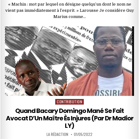
« Machin : mot par lequel on désigne quelqu’un dont le nom ne
vient pas immédiatement à l’esprit. » Larousse Je considère Guy
Marius comme…
CONTRIBUTION
Posted
in
Quand Bacary Domingo Mané Se Fait
Avocat D’Un Maître Ès Injures (Par Dr Madior
LY)
LA RÉDACTION
01/05/2022