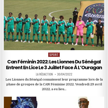
SPORT
Posted
in
Can Féminin 2022: Les Lionnes Du Sénégal
Entrent En Lice Le 3 Juillet Face À L’Ouragan
LA RÉDACTION
30/04/2022
Les Lionnes du Sénégal connaissent leur programme lors de la
phase de groupes de la CAN Féminine 2022. Vendredi 29 avril
2022, a eu lieu…