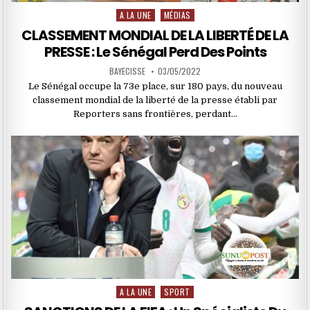
A LA UNE
MÉDIAS
Posted
in
CLASSEMENT MONDIAL DE LA LIBERTÉ DE LA
PRESSE : Le Sénégal Perd Des Points
BAYECISSE
03/05/2022
Le Sénégal occupe la 73e place, sur 180 pays, du nouveau
classement mondial de la liberté de la presse établi par
Reporters sans frontières, perdant…
A LA UNE
SPORT
Posted
in