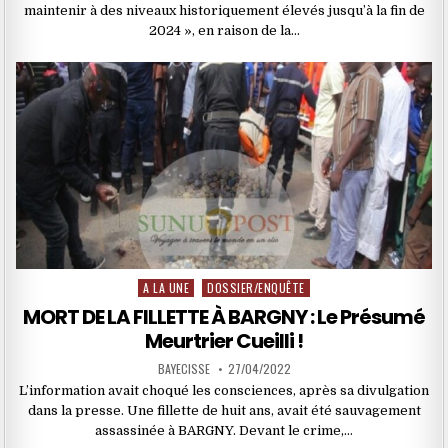
maintenir à des niveaux historiquement élevés jusqu’à la fin de
2024 », en raison de la…
A LA UNE
DOSSIER/ENQUÊTE
Posted
in
MORT DE LA FILLETTE À BARGNY : Le Présumé
Meurtrier Cueilli !
BAYECISSE
27/04/2022
L’information avait choqué les consciences, après sa divulgation
dans la presse. Une fillette de huit ans, avait été sauvagement
assassinée à BARGNY. Devant le crime,…