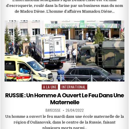
d’escroquerie, roulé dans la farine par un business man du nom
de Madou Diène. L’homme d’affaires Mamadou Diéne…
A LA UNE
INTERNATIONAL
Posted
in
RUSSIE : Un Homme A Ouvert Le Feu Dans Une
Maternelle
BAYECISSE
26/04/2022
Un homme a ouvert le feu mardi dans une école maternelle de la
région d’Oulianovsk, dans le centre de la Russie, faisant
plusieurs morts parmi…