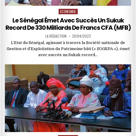
ECONOMIE
Posted
in
Le Sénégal Émet Avec Succès Un Sukuk
Record De 330 Milliards De Francs CFA (MFB)
LA RÉDACTION
28/04/2022
L’Etat du Sénégal, agissant à travers la Société nationale de
Gestion et d’Exploitation du Patrimoine bâti (« SOGEPA »), émet
avec succès un Sukuk record…