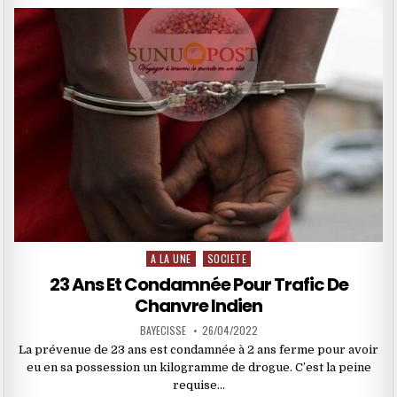
A LA UNE
SOCIETE
Posted
in
23 Ans Et Condamnée Pour Trafic De
Chanvre Indien
BAYECISSE
26/04/2022
La prévenue de 23 ans est condamnée à 2 ans ferme pour avoir
eu en sa possession un kilogramme de drogue. C’est la peine
requise…