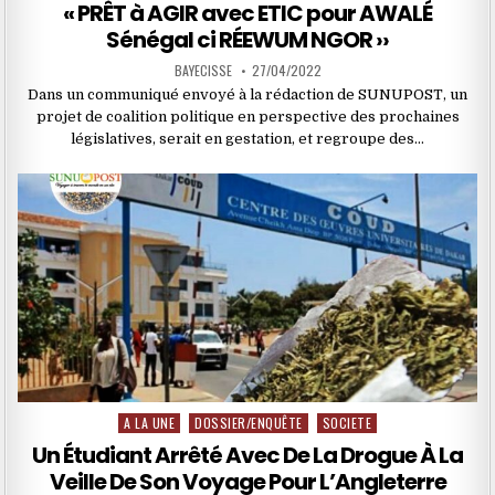
in
« PRÊT à AGIR avec ETIC pour AWALÉ
Sénégal ci RÉEWUM NGOR ››
BAYECISSE
27/04/2022
Dans un communiqué envoyé à la rédaction de SUNUPOST, un
projet de coalition politique en perspective des prochaines
législatives, serait en gestation, et regroupe des…
A LA UNE
DOSSIER/ENQUÊTE
SOCIETE
Posted
in
Un Étudiant Arrêté Avec De La Drogue À La
Veille De Son Voyage Pour L’Angleterre