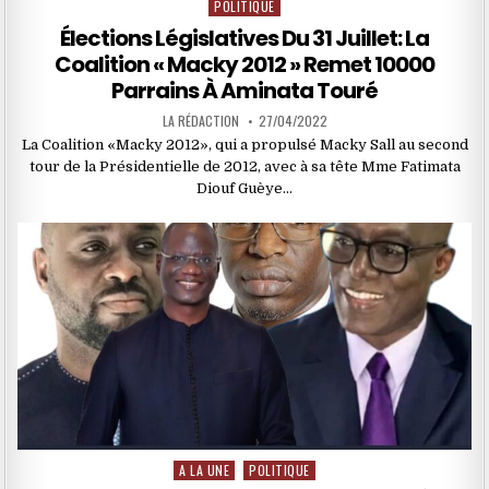
POLITIQUE
Posted
in
Élections Législatives Du 31 Juillet: La
Coalition « Macky 2012 » Remet 10000
Parrains À Aminata Touré
LA RÉDACTION
27/04/2022
La Coalition «Macky 2012», qui a propulsé Macky Sall au second
tour de la Présidentielle de 2012, avec à sa tête Mme Fatimata
Diouf Guèye…
A LA UNE
POLITIQUE
Posted