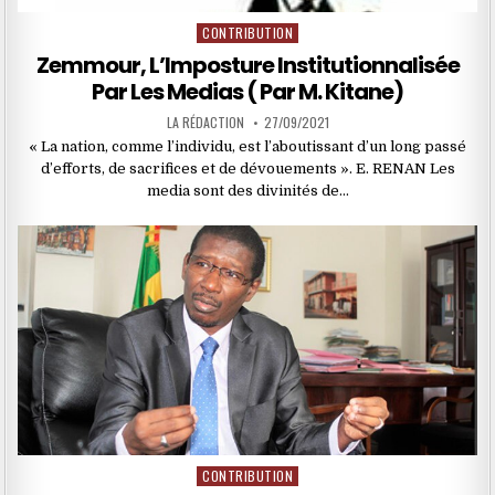
CONTRIBUTION
Posted
in
Zemmour, L’Imposture Institutionnalisée
Par Les Medias ( Par M. Kitane)
LA RÉDACTION
27/09/2021
« La nation, comme l’individu, est l’aboutissant d’un long passé
d’efforts, de sacrifices et de dévouements ». E. RENAN Les
media sont des divinités de…
CONTRIBUTION
Posted