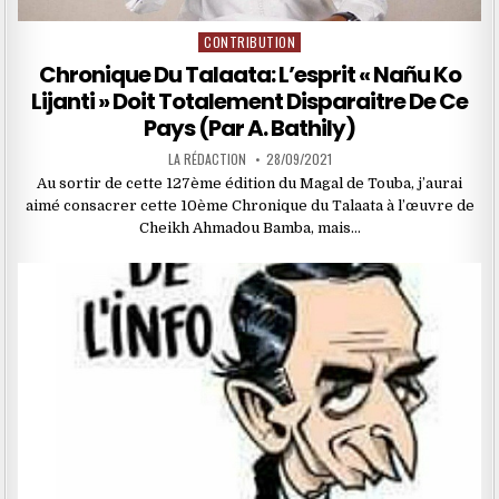
CONTRIBUTION
Posted
in
Chronique Du Talaata: L’esprit « Nañu Ko
Lijanti » Doit Totalement Disparaitre De Ce
Pays (Par A. Bathily)
LA RÉDACTION
28/09/2021
Au sortir de cette 127ème édition du Magal de Touba, j’aurai
aimé consacrer cette 10ème Chronique du Talaata à l’œuvre de
Cheikh Ahmadou Bamba, mais…