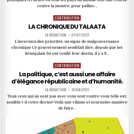
contre la montre, pour pallier…
CONTRIBUTION
Posted
in
LA CHRONIQUE DU TALAATA
LA RÉDACTION
07/07/2021
L’inversion des priorités, un signe de malgouvernance
chronique Ce gouvernement semblait dire, depuis que les
Sénégalais lui ont confié leur destin, il y a 9…
CONTRIBUTION
Posted
in
La politique, c’est aussi une affaire
d’élégance républicaine et d’humanité.
LA RÉDACTION
30/06/2021
Tous ceux qui ne sont pas avec vous sont contre vous telle est,
semble t-il votre devise! Voilà une vilaine et sournoise manière
de faire…