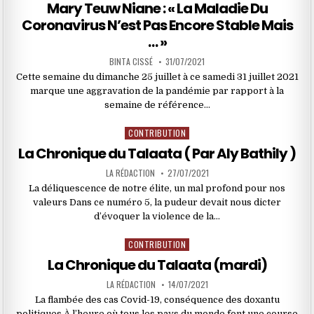
in
Mary Teuw Niane : « La Maladie Du
Coronavirus N’est Pas Encore Stable Mais
… »
BINTA CISSÉ
31/07/2021
Cette semaine du dimanche 25 juillet à ce samedi 31 juillet 2021
marque une aggravation de la pandémie par rapport à la
semaine de référence…
CONTRIBUTION
Posted
in
La Chronique du Talaata ( Par Aly Bathily )
LA RÉDACTION
27/07/2021
La déliquescence de notre élite, un mal profond pour nos
valeurs Dans ce numéro 5, la pudeur devait nous dicter
d’évoquer la violence de la…
CONTRIBUTION
Posted
in
La Chronique du Talaata (mardi)
LA RÉDACTION
14/07/2021
La flambée des cas Covid-19, conséquence des doxantu
politiques À l’heure où tous les pays du monde font une course