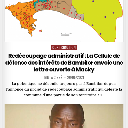
CONTRIBUTION
Posted
in
Redécoupage administratif : La Cellule de
défense des intérêts de Bambilor envoie une
lettre ouverte à Macky
BINTA CISSÉ
26/05/2021
La polémique ne désenfle toujours pas à Bambilor depuis
l’annonce du projet de redécoupage administratif qui déleste la
commune d’une partie de son territoire au…