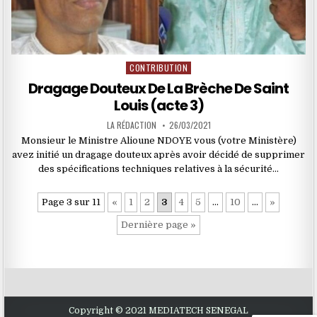
CONTRIBUTION
Posted
in
Dragage Douteux De La Brèche De Saint
Louis (acte 3)
LA RÉDACTION
26/03/2021
Monsieur le Ministre Alioune NDOYE vous (votre Ministère)
avez initié un dragage douteux après avoir décidé de supprimer
des spécifications techniques relatives à la sécurité…
Page 3 sur 11
«
1
2
3
4
5
…
10
…
»
Dernière page »
Copyright © 2021 MEDIATECH SENEGAL