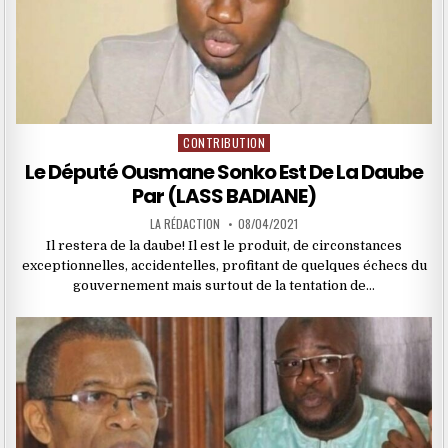
CONTRIBUTION
Posted
in
Le Député Ousmane Sonko Est De La Daube
Par (LASS BADIANE)
LA RÉDACTION
08/04/2021
Il restera de la daube! Il est le produit, de circonstances
exceptionnelles, accidentelles, profitant de quelques échecs du
gouvernement mais surtout de la tentation de…