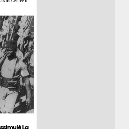
026 du Centre de
issimulé La