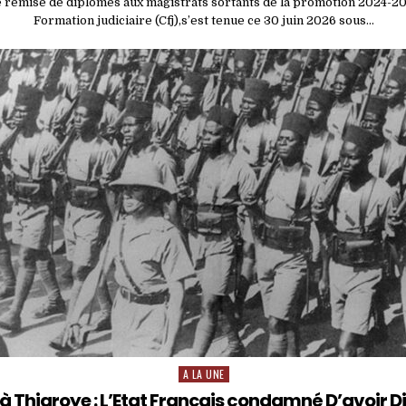
e remise de diplômes aux magistrats sortants de la promotion 2024-2
Formation judiciaire (Cfj),s’est tenue ce 30 juin 2026 sous…
A LA UNE
Posted
in
 Thiaroye : L’Etat Français condamné D’avoir D