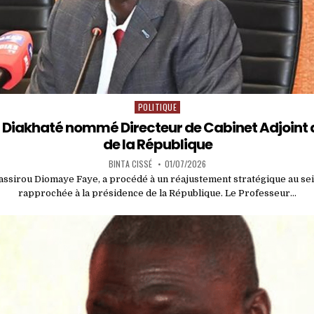
POLITIQUE
Posted
in
a Diakhaté nommé Directeur de Cabinet Adjoint 
de la République
BINTA CISSÉ
01/07/2026
assirou Diomaye Faye, a procédé à un réajustement stratégique au se
rapprochée à la présidence de la République. Le Professeur…