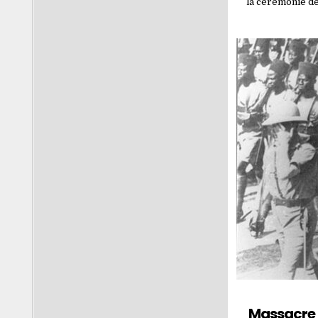
‎la cérémonie d
Massacre à