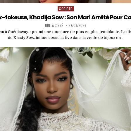
SOCIETE
Posted
in
k-tokeuse, Khadija Sow : Son Mari Arrêté Pour C
BINTA CISSÉ
27/03/2026
u à Guédiawaye prend une tournure de plus en plus troublante. La dis
de Khady Sow, influenceuse active dans la vente de bijoux en…