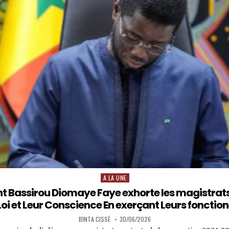
A LA UNE
Posted
in
nt Bassirou Diomaye Faye exhorte les magistrats 
Loi et Leur Conscience En exerçant Leurs fonction
BINTA CISSÉ
30/06/2026