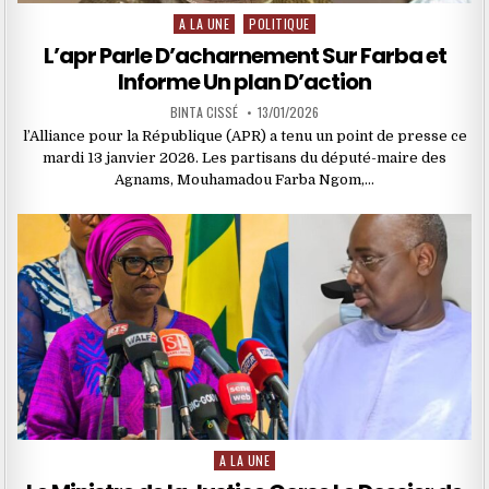
A LA UNE
POLITIQUE
Posted
in
L’apr Parle D’acharnement Sur Farba et
Informe Un plan D’action
BINTA CISSÉ
13/01/2026
l’Alliance pour la République (APR) a tenu un point de presse ce
mardi 13 janvier 2026. Les partisans du député-maire des
Agnams, Mouhamadou Farba Ngom,…
A LA UNE
Posted
in