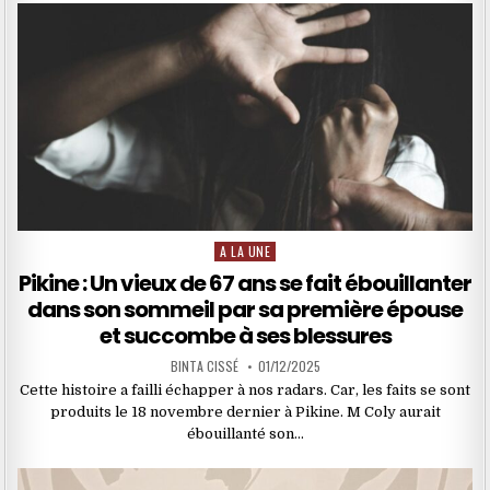
A LA UNE
Posted
in
Pikine : Un vieux de 67 ans se fait ébouillanter
dans son sommeil par sa première épouse
et succombe à ses blessures
BINTA CISSÉ
01/12/2025
Cette histoire a failli échapper à nos radars. Car, les faits se sont
produits le 18 novembre dernier à Pikine. M Coly aurait
ébouillanté son…