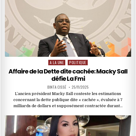
A LA UNE
POLITIQUE
Posted
in
Affaire de la Dette dite cachée: Macky Sall
défie La Fmi
BINTA CISSÉ
25/11/2025
L’ancien président Macky Sall conteste les estimations
concernant la dette publique dite « cachée », évaluée à 7
milliards de dollars et supposément contractée durant…