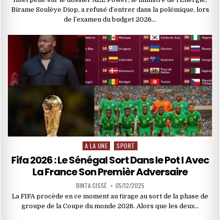
Birame Soulèye Diop, a refusé d’entrer dans la polémique, lors
de l’examen du budget 2026…
A LA UNE
SPORT
Posted
in
Fifa 2026 : Le Sénégal Sort Dans le Pot I Avec
La France Son Premièr Adversaire
BINTA CISSÉ
05/12/2025
La FIFA procède en ce moment au tirage au sort de la phase de
groupe de la Coupe du monde 2026. Alors que les deux…