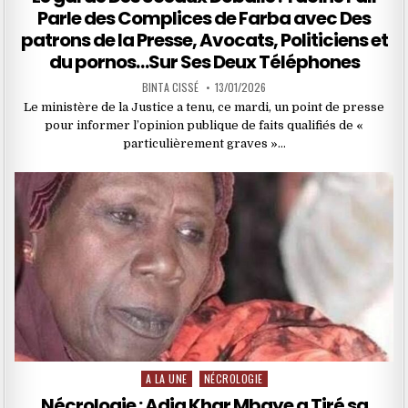
Parle des Complices de Farba avec Des
patrons de la Presse, Avocats, Politiciens et
du pornos…Sur Ses Deux Téléphones
BINTA CISSÉ
13/01/2026
Le ministère de la Justice a tenu, ce mardi, un point de presse
pour informer l’opinion publique de faits qualifiés de «
particulièrement graves »…
A LA UNE
NÉCROLOGIE
Posted
in
Nécrologie : Adja Khar Mbaye a Tiré sa