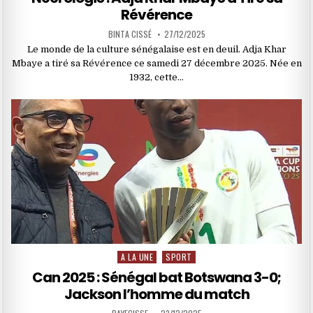
Révérence
BINTA CISSÉ
27/12/2025
Le monde de la culture sénégalaise est en deuil. Adja Khar
Mbaye a tiré sa Révérence ce samedi 27 décembre 2025. Née en
1932, cette…
A LA UNE
SPORT
Posted
in
Can 2025 : Sénégal bat Botswana 3-0;
Jackson l’homme du match