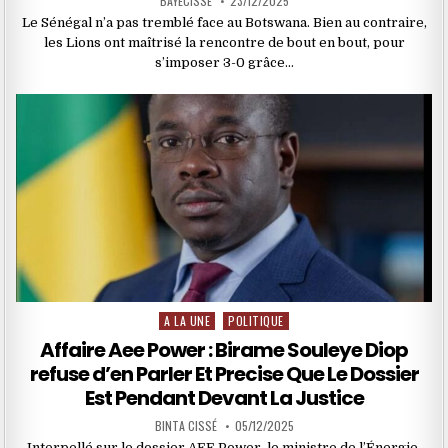
BAYECISSE
23/12/2025
Le Sénégal n’a pas tremblé face au Botswana. Bien au contraire,
les Lions ont maîtrisé la rencontre de bout en bout, pour
s’imposer 3-0 grâce…
A LA UNE
POLITIQUE
Posted
in
Affaire Aee Power : Birame Souleye Diop
refuse d’en Parler Et Precise Que Le Dossier
Est Pendant Devant La Justice
BINTA CISSÉ
05/12/2025
Interpellé sur le dossier AEE Power, le ministre de l’Énergie,