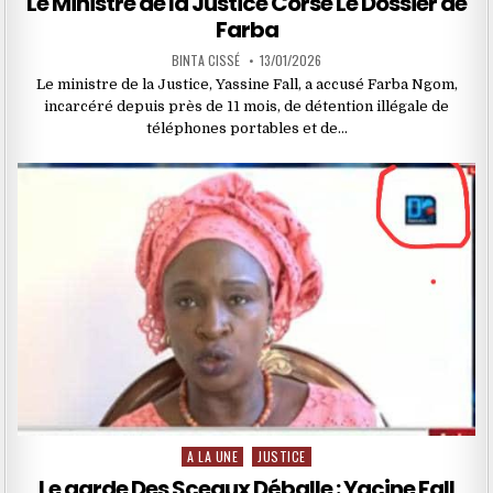
Le Ministre de la Justice Corse Le Dossier de
Farba
BINTA CISSÉ
13/01/2026
Le ministre de la Justice, Yassine Fall, a accusé Farba Ngom,
incarcéré depuis près de 11 mois, de détention illégale de
téléphones portables et de…
A LA UNE
JUSTICE
Posted
in
Le garde Des Sceaux Déballe : Yacine Fall