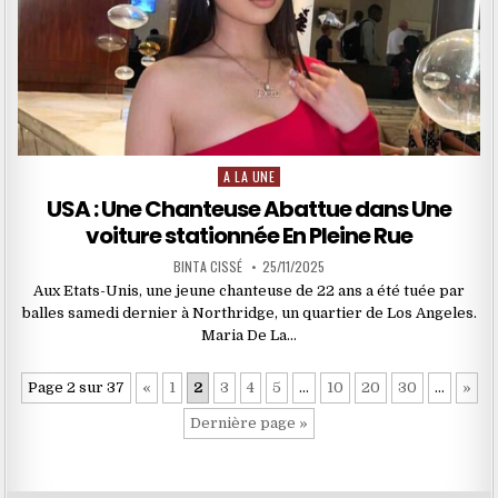
A LA UNE
Posted
in
USA : Une Chanteuse Abattue dans Une
voiture stationnée En Pleine Rue
BINTA CISSÉ
25/11/2025
Aux Etats-Unis, une jeune chanteuse de 22 ans a été tuée par
balles samedi dernier à Northridge, un quartier de Los Angeles.
Maria De La…
Page 2 sur 37
«
1
2
3
4
5
…
10
20
30
…
»
Dernière page »