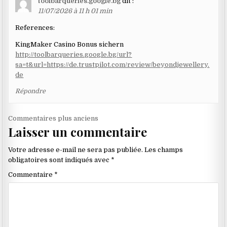
toolbarqueries.google.bg
dit :
11/07/2026 à 11 h 01 min
References:
KingMaker Casino Bonus sichern
http://toolbarqueries.google.bg/url?
sa=t&url=https://de.trustpilot.com/review/beyondjewellery.
de
Répondre
Navigation
Commentaires plus anciens
Laisser un commentaire
dans
les
Votre adresse e-mail ne sera pas publiée.
Les champs
commentaires
obligatoires sont indiqués avec
*
Commentaire
*