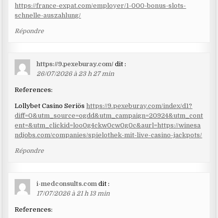
https://france-expat.com/employer/1-000-bonus-slots-
schnelle-auszahlung/
Répondre
https://9.pexeburay.com/
dit :
26/07/2026 à 23 h 27 min
References:
Lollybet Casino Seriös
https://9.pexeburay.com/index/d1?
diff=0&utm_source=ogdd&utm_campaign=20924&utm_cont
ent=&utm_clickid=loo0g4ckw0cw0g0c&aurl=https://winesa
ndjobs.com/companies/spielothek-mit-live-casino-jackpots/
Répondre
i-medconsults.com
dit :
17/07/2026 à 21 h 13 min
References: