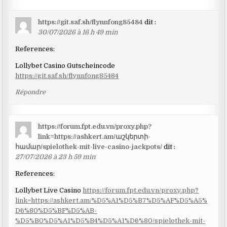
https://git.saf.sh/flynnfong85484
dit :
30/07/2026 à 16 h 49 min
References:
Lollybet Casino Gutscheincode
https://git.saf.sh/flynnfong85484
Répondre
https://forum.fpt.edu.vn/proxy.php?
link=https://ashkert.am/աշկերտի-
համար/spielothek-mit-live-casino-jackpots/
dit :
27/07/2026 à 23 h 59 min
References:
Lollybet Live Casino
https://forum.fpt.edu.vn/proxy.php?
link=https://ashkert.am/%D5%A1%D5%B7%D5%AF%D5%A5%
D6%80%D5%BF%D5%AB-
%D5%B0%D5%A1%D5%B4%D5%A1%D6%80/spielothek-mit-