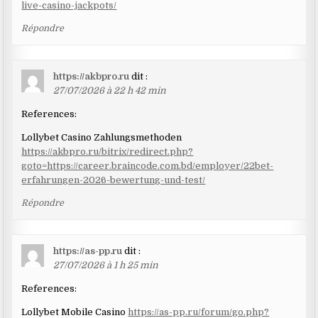
live-casino-jackpots/
Répondre
https://akbpro.ru
dit :
27/07/2026 à 22 h 42 min
References:
Lollybet Casino Zahlungsmethoden
https://akbpro.ru/bitrix/redirect.php?
goto=https://career.braincode.com.bd/employer/22bet-
erfahrungen-2026-bewertung-und-test/
Répondre
https://as-pp.ru
dit :
27/07/2026 à 1 h 25 min
References:
Lollybet Mobile Casino
https://as-pp.ru/forum/go.php?