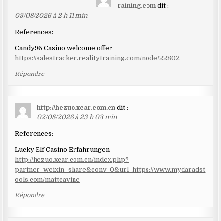
dans
raining.com
dit :
les
03/08/2026 à 2 h 11 min
commentaires
References:
Candy96 Casino welcome offer
https://salestracker.realitytraining.com/node/22802
Répondre
http://hezuo.xcar.com.cn
dit :
02/08/2026 à 23 h 03 min
References:
Lucky Elf Casino Erfahrungen
http://hezuo.xcar.com.cn/index.php?
partner=weixin_share&conv=0&url=https://www.mydaradst
ools.com/mattcavine
Répondre