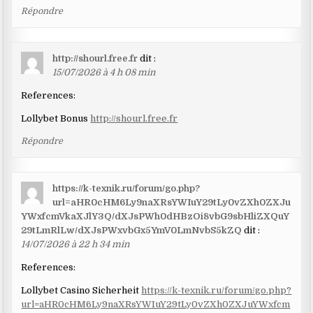
Répondre
http://shourl.free.fr
dit :
15/07/2026 à 4 h 08 min
References:
Lollybet Bonus
http://shourl.free.fr
Répondre
https://k-texnik.ru/forum/go.php?
url=aHR0cHM6Ly9naXRsYWIuY29tLy0vZXh0ZXJu
YWxfcmVkaXJlY3Q/dXJsPWh0dHBzOi8vbG9sbHliZXQuY
29tLmRlLw/dXJsPWxvbGx5YmV0LmNvbS5kZQ
dit :
14/07/2026 à 22 h 34 min
References:
Lollybet Casino Sicherheit
https://k-texnik.ru/forum/go.php?
url=aHR0cHM6Ly9naXRsYWIuY29tLy0vZXh0ZXJuYWxfcm