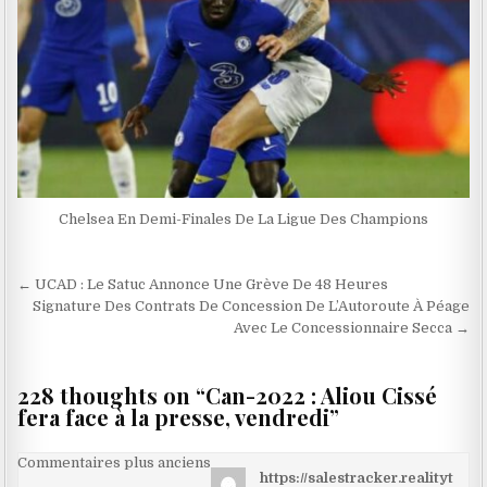
Chelsea En Demi-Finales De La Ligue Des Champions
Navigation
← UCAD : Le Satuc Annonce Une Grève De 48 Heures
de
Signature Des Contrats De Concession De L’Autoroute À Péage
Avec Le Concessionnaire Secca →
l’article
228 thoughts on “
Can-2022 : Aliou Cissé
fera face à la presse, vendredi
”
Navigation
Commentaires plus anciens
https://salestracker.realityt