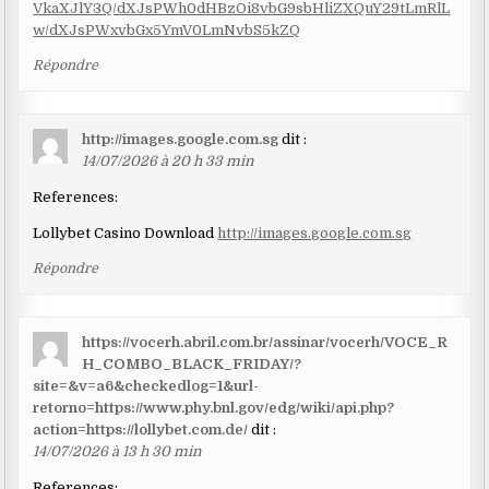
VkaXJlY3Q/dXJsPWh0dHBzOi8vbG9sbHliZXQuY29tLmRlL
w/dXJsPWxvbGx5YmV0LmNvbS5kZQ
Répondre
http://images.google.com.sg
dit :
14/07/2026 à 20 h 33 min
References:
Lollybet Casino Download
http://images.google.com.sg
Répondre
https://vocerh.abril.com.br/assinar/vocerh/VOCE_R
H_COMBO_BLACK_FRIDAY/?
site=&v=a6&checkedlog=1&url-
retorno=https://www.phy.bnl.gov/edg/wiki/api.php?
action=https://lollybet.com.de/
dit :
14/07/2026 à 13 h 30 min
References: