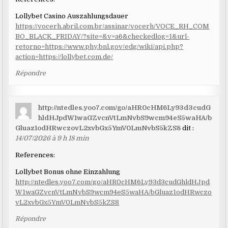
Lollybet Casino Auszahlungsdauer
https://vocerh.abril.com.br/assinar/vocerh/VOCE_RH_COM
BO_BLACK_FRIDAY/?site=&v=a6&checkedlog=1&url-
retorno=https://www.phy.bnl.gov/edg/wiki/api.php?
action=https://lollybet.com.de/
Répondre
http://ntedles.yoo7.com/go/aHR0cHM6Ly93d3cudG
hldHJpdW1waGZvcnVtLmNvbS9wcm94eS5waHA/b
Gluaz1odHRwczovL2xvbGx5YmV0LmNvbS5kZS8
dit :
14/07/2026 à 9 h 18 min
References:
Lollybet Bonus ohne Einzahlung
http://ntedles.yoo7.com/go/aHR0cHM6Ly93d3cudGhldHJpd
W1waGZvcnVtLmNvbS9wcm94eS5waHA/bGluaz1odHRwczo
vL2xvbGx5YmV0LmNvbS5kZS8
Répondre