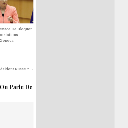
enace De Bloquer
portations
aZeneca
ésident Russe ? →
 On Parle De