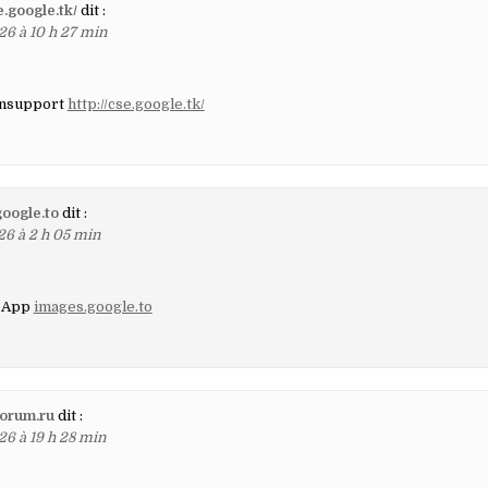
e.google.tk/
dit :
26 à 10 h 27 min
ensupport
http://cse.google.tk/
oogle.to
dit :
26 à 2 h 05 min
o App
images.google.to
orum.ru
dit :
26 à 19 h 28 min