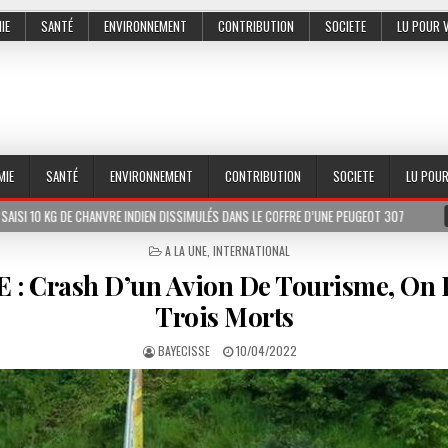
IE
SANTÉ
ENVIRONNEMENT
CONTRIBUTION
SOCIETE
LU POUR 
MIE
SANTÉ
ENVIRONNEMENT
CONTRIBUTION
SOCIETE
LU POU
ANVRE INDIEN DISSIMULÉS DANS LE COFFRE D’UNE PEUGEOT 307
2026-07-01
POSTED
A LA UNE
,
INTERNATIONAL
IN
: Crash D’un Avion De Tourisme, On 
Trois Morts
BAYECISSE
10/04/2022