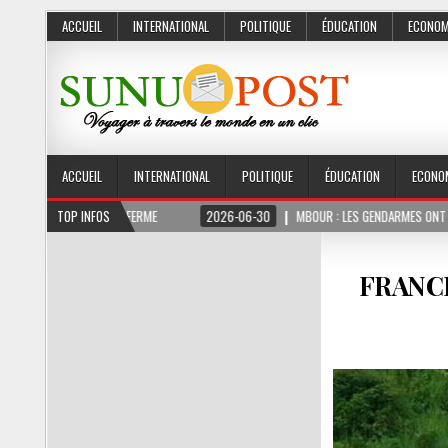
ACCUEIL
INTERNATIONAL
POLITIQUE
ÉDUCATION
ECONOM
ACCUEIL
INTERNATIONAL
POLITIQUE
ÉDUCATION
ECONO
3 MOIS FERME
TOP INFOS
2026-06-30
MBOUR : LES GENDARMES ONT SAISI 10 KG DE CH
FRANCE 