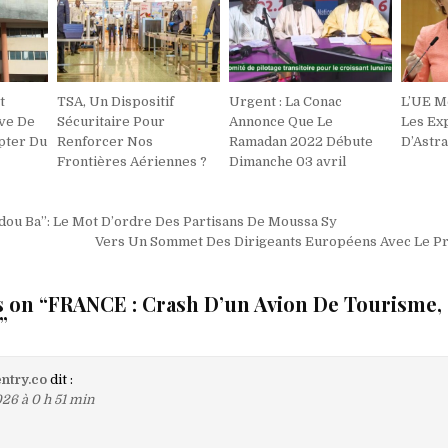
t
TSA, Un Dispositif
Urgent : La Conac
L’UE M
ve De
Sécuritaire Pour
Annonce Que Le
Les Ex
pter Du
Renforcer Nos
Ramadan 2022 Débute
D’Astr
Frontières Aériennes ?
Dimanche 03 avril
on
dou Ba’’: Le Mot D’ordre Des Partisans De Moussa Sy
Vers Un Sommet Des Dirigeants Européens Avec Le Pr
 on “
FRANCE : Crash D’un Avion De Tourisme,
”
entry.co
dit :
26 à 0 h 51 min