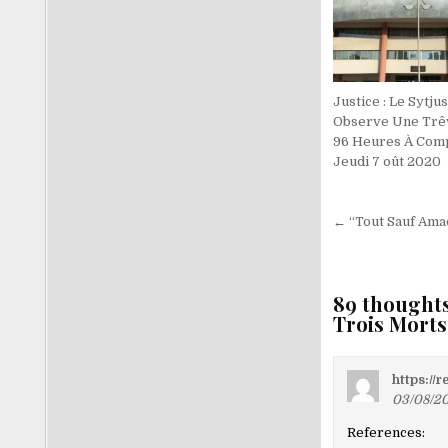
Justice : Le Sytjus
Observe Une Trê
96 Heures À Com
Jeudi 7 oût 2020
Navigati
← ‘‘Tout Sauf Ama
de
l’article
89 thoughts
Trois Morts
https://r
03/08/20
References: