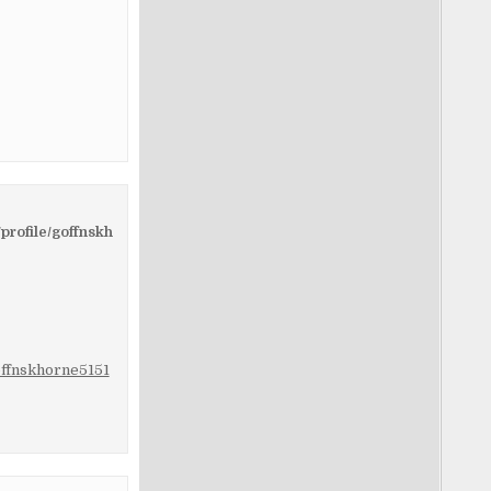
rofile/goffnskh
offnskhorne5151