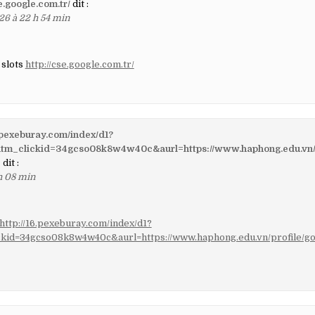
e.google.com.tr/
dit :
26 à 22 h 54 min
 slots
http://cse.google.com.tr/
6.pexeburay.com/index/d1?
utm_clickid=34gcso08k8w4w40c&aurl=https://www.haphong.edu.vn/p
e
dit :
h 08 min
http://16.pexeburay.com/index/d1?
ckid=34gcso08k8w4w40c&aurl=https://www.haphong.edu.vn/profile/g