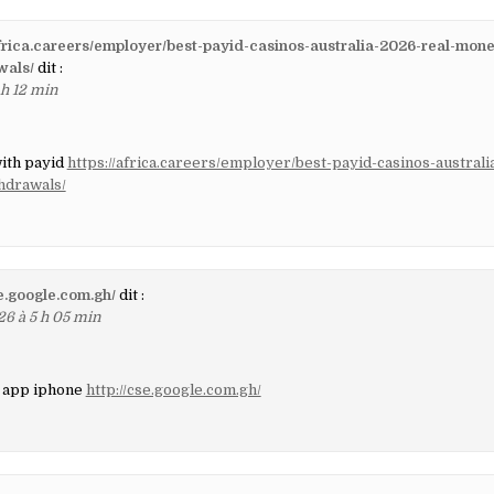
africa.careers/employer/best-payid-casinos-australia-2026-real-mone
wals/
dit :
 h 12 min
ith payid
https://africa.careers/employer/best-payid-casinos-australi
hdrawals/
se.google.com.gh/
dit :
26 à 5 h 05 min
o app iphone
http://cse.google.com.gh/