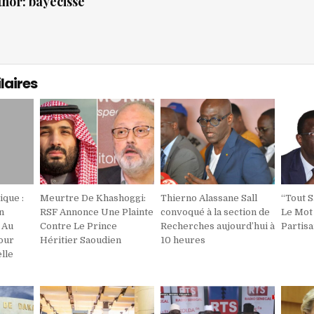
thor:
bayecisse
laires
ique :
Meurtre De Khashoggi:
Thierno Alassane Sall
‘‘Tout 
n
RSF Annonce Une Plainte
convoqué à la section de
Le Mot
 Au
Contre Le Prince
Recherches aujourd’hui à
Partis
our
Héritier Saoudien
10 heures
lle