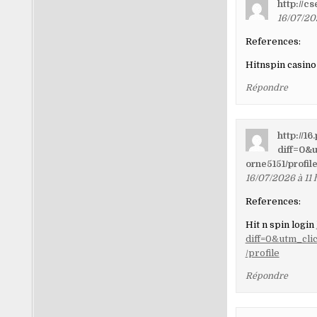
http://cs
16/07/20
References:
Hitnspin casino
Répondre
http://1
diff=0&
orne5151/profil
16/07/2026 à 11 
References:
Hit n spin login
diff=0&utm_cli
/profile
Répondre