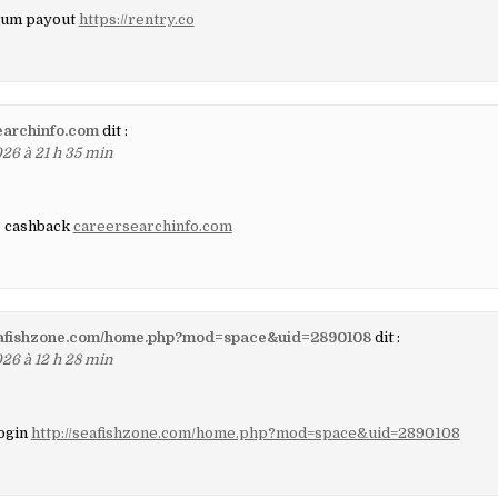
mum payout
https://rentry.co
earchinfo.com
dit :
26 à 21 h 35 min
o cashback
careersearchinfo.com
seafishzone.com/home.php?mod=space&uid=2890108
dit :
26 à 12 h 28 min
Login
http://seafishzone.com/home.php?mod=space&uid=2890108