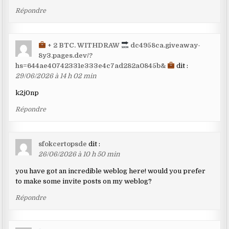
Répondre
+ 2 BTC. WITHDRAW
dc4958ca.giveaway-
8y3.pages.dev/?
hs=644ae40742331e333e4c7ad282a0845b&
dit :
29/06/2026 à 14 h 02 min
k2j0np
Répondre
sfokcertopsde
dit :
26/06/2026 à 10 h 50 min
you have got an incredible weblog here! would you prefer
to make some invite posts on my weblog?
Répondre