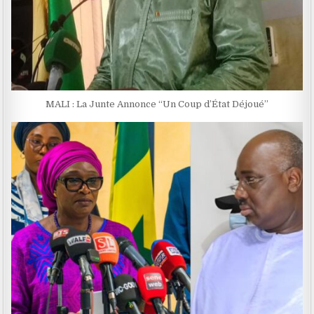
MALI : La Junte Annonce ‘‘Un Coup d’État Déjoué’’