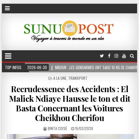
2026-06-30
TOP INFOS
MBOUR : LES GENDARMES ONT SAISI 10 KG DE CHANVRE INDIEN DISSIM
POSTED
A LA UNE
,
TRANSPORT
IN
Recrudessence des Accidents : El
Malick Ndiaye Hausse le ton et dit
Basta Concernant les Voitures
Cheikhou Cherifou
BINTA CISSÉ
15/03/2026