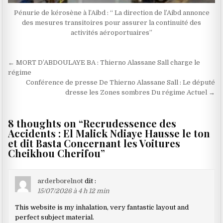
Pénurie de kérosène à l’Aibd : “ La direction de l’Aibd annonce
des mesures transitoires pour assurer la continuité des
activités aéroportuaires”
Navigation
← MORT D’ABDOULAYE BA : Thierno Alassane Sall charge le
de
régime
Conférence de presse De Thierno Alassane Sall : Le député
l’article
dresse les Zones sombres Du régime Actuel →
8 thoughts on “
Recrudessence des
Accidents : El Malick Ndiaye Hausse le ton
et dit Basta Concernant les Voitures
Cheikhou Cherifou
”
arderborelnot
dit :
15/07/2026 à 4 h 12 min
This website is my inhalation, very fantastic layout and
perfect subject material.