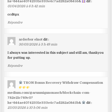
hs=644ae40742331e333e4c7ad282a0845b&
dit :
01/04/2026 à 6 h 42 min
ccd6px
Répondre
arderbor elnot
dit :
30/03/2026 à 3 h 49 min
I always was interested in this subject and still am, thankyou
for putting up.
Répondre
TRON Bonus Recovery Withdraw Compensation
medium.com/@arunmigunonasch/blockchain-com-
782e21c769c0?
hs=644ae40742331e333e4c7ad282a0845b&
dit :
25/03/2026 à 10 h 06 min