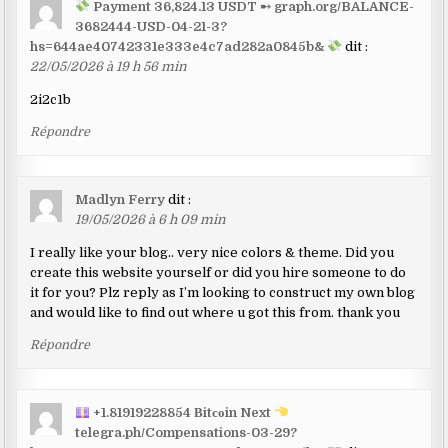
Payment 36,824.13 USDT ➸ graph.org/BALANCE-
3682444-USD-04-21-3?
hs=644ae40742331e333e4c7ad282a0845b&
dit :
22/05/2026 à 19 h 56 min
2i2c1b
Répondre
Madlyn Ferry
dit :
19/05/2026 à 6 h 09 min
I really like your blog.. very nice colors & theme. Did you
create this website yourself or did you hire someone to do
it for you? Plz reply as I’m looking to construct my own blog
and would like to find out where u got this from. thank you
Répondre
+1.81919228854 Вitсоin Next
telegra.ph/Compensations-03-29?