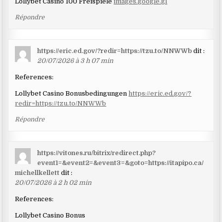
Lollybet Casino 100 Freispiele
images.google.gl
Répondre
https://eric.ed.gov/?redir=https://tzu.to/NNWWb
dit :
20/07/2026 à 3 h 07 min
References:
Lollybet Casino Bonusbedingungen
https://eric.ed.gov/?
redir=https://tzu.to/NNWWb
Répondre
https://vitones.ru/bitrix/redirect.php?
event1=&event2=&event3=&goto=https://itapipo.ca/
michellkellett
dit :
20/07/2026 à 2 h 02 min
References:
Lollybet Casino Bonus