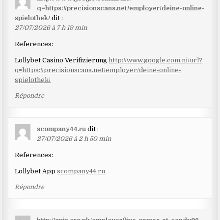
q=https://precisionscans.net/employer/deine-online-
spielothek/
dit :
27/07/2026 à 7 h 19 min
References:
Lollybet Casino Verifizierung
http://www.google.com.ni/url?
q=https://precisionscans.net/employer/deine-online-
spielothek/
Répondre
scompany44.ru
dit :
27/07/2026 à 2 h 50 min
References:
Lollybet App
scompany44.ru
Répondre