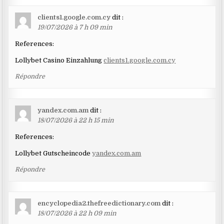
clients1.google.com.cy
dit :
19/07/2026 à 7 h 09 min
References:
Lollybet Casino Einzahlung
clients1.google.com.cy
Répondre
yandex.com.am
dit :
18/07/2026 à 22 h 15 min
References:
Lollybet Gutscheincode
yandex.com.am
Répondre
encyclopedia2.thefreedictionary.com
dit :
18/07/2026 à 22 h 09 min