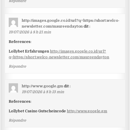
Répondre
http://images.google.co.id/url?q=https://short.welco-
newsletter.com/maureendayton
dit :
19/07/2026 à 8 h 21 min
References:
Lollybet Erfahrungen
http://images.google.co.id/url?
q=https://short.welco-newsletter.com/maureendayton
Répondre
http://www.google.gm
dit :
19/07/2026 à 8 h 13 min
References:
Lollybet Casino Gutscheincode
http://www.google.gm
Répondre