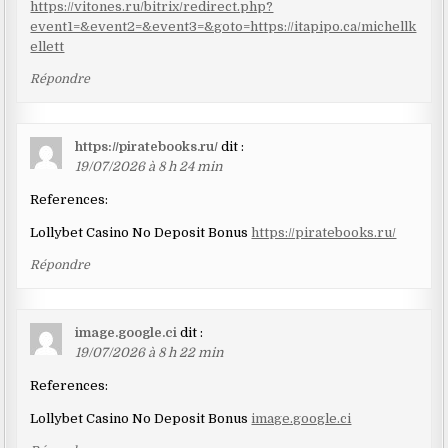
https://vitones.ru/bitrix/redirect.php?
event1=&event2=&event3=&goto=https://itapipo.ca/michellk
ellett
Répondre
https://piratebooks.ru/
dit :
19/07/2026 à 8 h 24 min
References:
Lollybet Casino No Deposit Bonus
https://piratebooks.ru/
Répondre
image.google.ci
dit :
19/07/2026 à 8 h 22 min
References:
Lollybet Casino No Deposit Bonus
image.google.ci