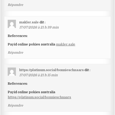
Répondre
makler.sale
dit :
17/07/2026 à 21 h 39 min
References:
Payid online pokies australia
makler.sale
Répondre
https://platinum.social/bonnieschnaars
dit :
17/07/2026 à 21 h 15 min
References:
Payid online pokies australia
https://platinum.social/bonnieschnaars
Répondre