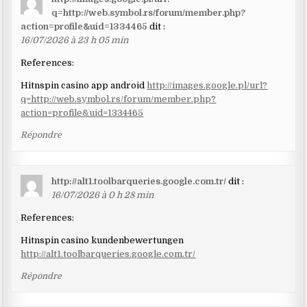
q=http://web.symbol.rs/forum/member.php?
action=profile&uid=1334465
dit :
16/07/2026 à 23 h 05 min
References:
Hitnspin casino app android
http://images.google.pl/url?
q=http://web.symbol.rs/forum/member.php?
action=profile&uid=1334465
Répondre
http://alt1.toolbarqueries.google.com.tr/
dit :
16/07/2026 à 0 h 28 min
References:
Hitnspin casino kundenbewertungen
http://alt1.toolbarqueries.google.com.tr/
Répondre