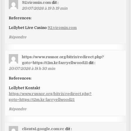
92.viromin.com
dit :
20/07/2026 à 19 h 19 min
References:
Lollybet Live Casino
92.viromin.com
Répondre
https://www.rusnor.org/bitrix/redirect.php?
goto=https://t2m.kr/larryellwood21
dit :
20/07/2026 à 18 h 30 min
References:
Lollybet Kontakt
https://www.rusnor.org/bitrix/redirect.php?
goto=https://t2m.kr/larryellwood21
Répondre
clients1.google.com.vc
dit :