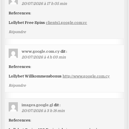
20/07/2026 à 17 h 05 min
References:
Lollybet Free Spins
clients1.google.com.vc
Répondre
www.google.com.cy
dit :
20/07/2026 à 4 h 03 min
References:
Lollybet Willkommensbonus
http://www.google.com.cy
Répondre
images.google.gl
dit :
20/07/2026 à 3 h 18 min
References: