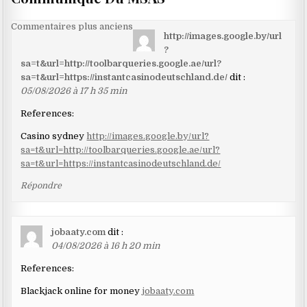
Navigation
Commentaires plus anciens
http://images.google.by/url
dans
?
les
sa=t&url=http://toolbarqueries.google.ae/url?
sa=t&url=https://instantcasinodeutschland.de/
dit :
commentaires
05/08/2026 à 17 h 35 min
References:
Casino sydney
http://images.google.by/url?
sa=t&url=http://toolbarqueries.google.ae/url?
sa=t&url=https://instantcasinodeutschland.de/
Répondre
jobaaty.com
dit :
04/08/2026 à 16 h 20 min
References:
Blackjack online for money
jobaaty.com