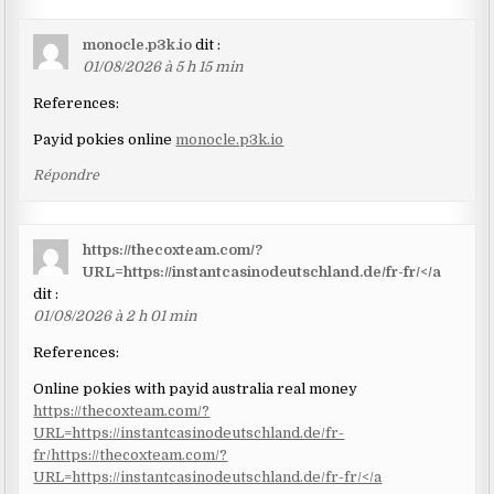
monocle.p3k.io
dit :
01/08/2026 à 5 h 15 min
References:
Payid pokies online
monocle.p3k.io
Répondre
https://thecoxteam.com/?
URL=https://instantcasinodeutschland.de/fr-fr/</a
dit :
01/08/2026 à 2 h 01 min
References:
Online pokies with payid australia real money
https://thecoxteam.com/?
URL=https://instantcasinodeutschland.de/fr-
fr/https://thecoxteam.com/?
URL=https://instantcasinodeutschland.de/fr-fr/</a