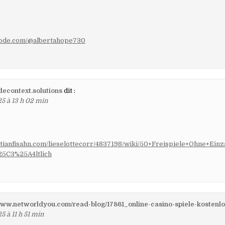
bnkode.com/@albertahope730
idecontext.solutions
dit :
25 à 13 h 02 min
astianfisahn.com/lieselottecorr/4837198/wiki/50+Freispiele+Ohne+Ei
25C3%25A4ltlich
www.networldyou.com/read-blog/17861_online-casino-spiele-kostenlo
5 à 11 h 51 min