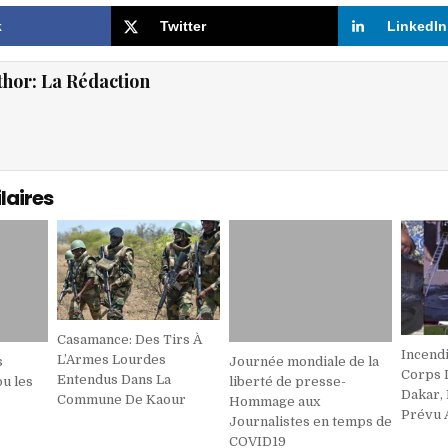
k
Twitter
LinkedIn
thor:
La Rédaction
laires
Casamance: Des Tirs À
Incend
L’Armes Lourdes
s
Journée mondiale de la
Corps 
Entendus Dans La
u les
liberté de presse-
Dakar,
Commune De Kaour
Hommage aux
Prévu 
Journalistes en temps de
COVID19