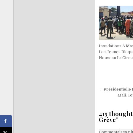
Inondations À Mas
Les Jeunes Bloqu
Nouveau La Circu
Navigati
← Présidentielle 
de
Mali: T
l’article
415 thought
Grève
”
Navigati
Commentaires plu