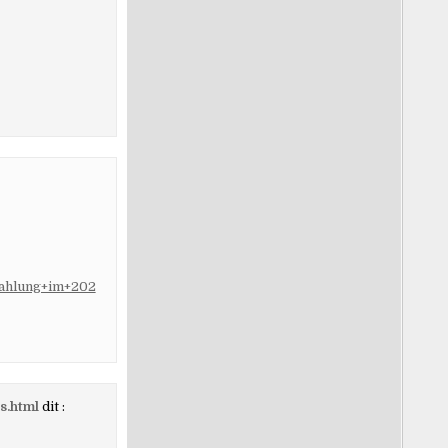
nzahlung+im+202
s.html
dit :