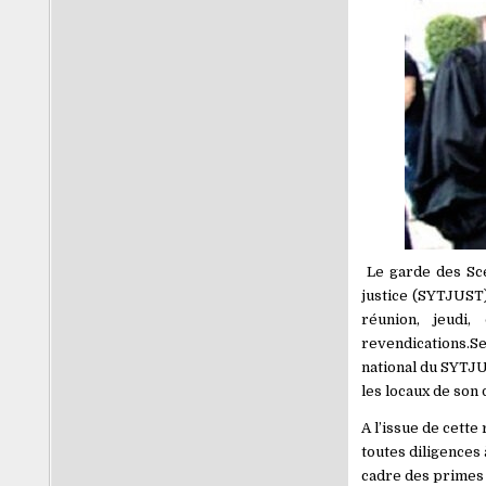
Le garde des Scea
justice (SYTJUST)
réunion, jeudi
revendications.S
national du SYTJU
les locaux de son
A l’issue de cett
toutes diligences 
cadre des primes 