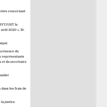
textes concernant
 SYTJUST la
août 2020 », lit-
niqué.
n présence du
es représentants
s et du secrétaire
mander
dans les frais de
la justice.