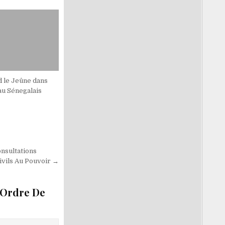
d le Jeûne dans
 au Sénegalais
onsultations
ivils Au Pouvoir →
’Ordre De