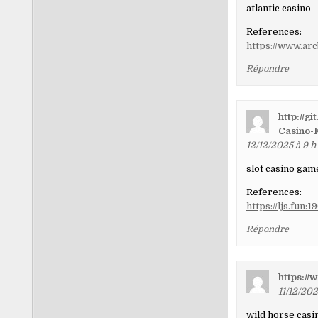
atlantic casino
References:
https://www.ar
Répondre
http://g
Casino-
12/12/2025 à 9 h
slot casino gam
References:
https://ljs.fun
Répondre
https://
11/12/202
wild horse casi