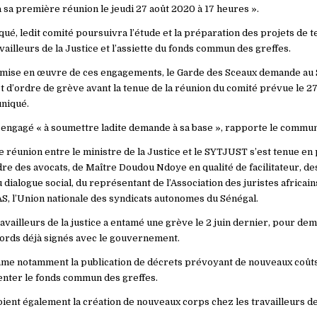
a sa première réunion le jeudi 27 août 2020 à 17 heures ».
ué, ledit comité poursuivra l’étude et la préparation des projets de 
availleurs de la Justice et l’assiette du fonds commun des greffes.
la mise en œuvre de ces engagements, le Garde des Sceaux demande au
 d’ordre de grève avant la tenue de la réunion du comité prévue le 27 
niqué.
engagé « à soumettre ladite demande à sa base », rapporte le commu
te réunion entre le ministre de la Justice et le SYTJUST s’est tenue e
dre des avocats, de Maître Doudou Ndoye en qualité de facilitateur, d
 dialogue social, du représentant de l’Association des juristes africain
S, l’Union nationale des syndicats autonomes du Sénégal.
availleurs de la justice a entamé une grève le 2 juin dernier, pour de
ccords déjà signés avec le gouvernement.
e notamment la publication de décrets prévoyant de nouveaux coûts 
menter le fonds commun des greffes.
ent également la création de nouveaux corps chez les travailleurs de 