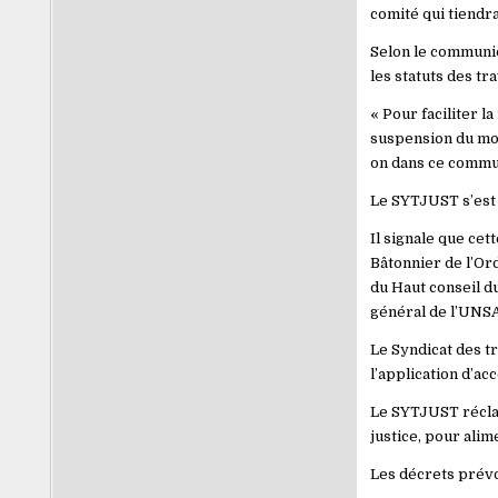
comité qui tiendr
Selon le communiq
les statuts des tr
« Pour faciliter 
suspension du mot
on dans ce commu
Le SYTJUST s’est 
Il signale que cet
Bâtonnier de l’Or
du Haut conseil du
général de l’UNSA
Le Syndicat des tr
l’application d’a
Le SYTJUST réclam
justice, pour ali
Les décrets prévoi