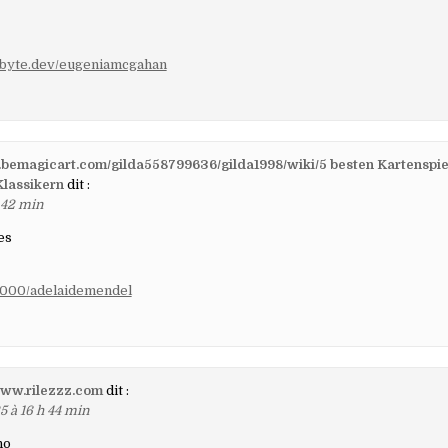
cbyte.dev/eugeniamcgahan
it.bemagicart.com/gilda558799636/gilda1998/wiki/5 besten Kartenspiel
Klassikern
dit :
 42 min
es
:19000/adelaidemendel
www.rilezzz.com
dit :
5 à 16 h 44 min
no