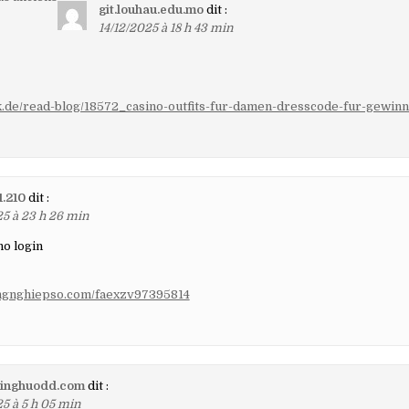
git.louhau.edu.mo
dit :
14/12/2025 à 18 h 43 min
aires
ok.de/read-blog/18572_casino-outfits-fur-damen-dresscode-fur-gewin
1.210
dit :
25 à 23 h 26 min
no login
nongnghiepso.com/faexzv97395814
yinghuodd.com
dit :
25 à 5 h 05 min