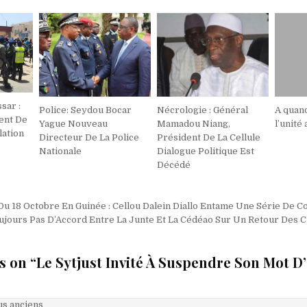
sar :
Police: Seydou Bocar
Nécrologie : Général
A quan
ent De
Yague Nouveau
Mamadou Niang,
l’unité
lation
Directeur De La Police
Président De La Cellule
Nationale
Dialogue Politique Est
Décédé
on
Du 18 Octobre En Guinée : Cellou Dalein Diallo Entame Une Série De C
oujours Pas D’Accord Entre La Junte Et La Cédéao Sur Un Retour Des C
s on “
Le Sytjust Invité À Suspendre Son Mot D
on
s anciens