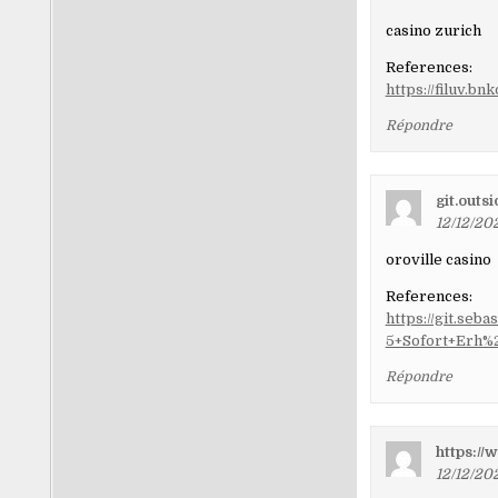
casino zurich
References:
https://filuv.
Répondre
git.outs
12/12/20
oroville casino
References:
https://git.seb
5+Sofort+Erh%
Répondre
https://
12/12/202