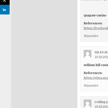
dans
les
quapaw casino
comment
References:
https://frocbo
Répondre
121.43.14
13/12/20
william hill casi
References:
https://gitea.
Répondre
coding.
13/12/20