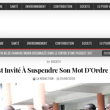
IE
SANTÉ
ENVIRONNEMENT
CONTRIBUTION
SOCIETE
LU POUR 
MIE
SANTÉ
ENVIRONNEMENT
CONTRIBUTION
SOCIETE
LU POU
E INDIEN DISSIMULÉS DANS LE COFFRE D’UNE PEUGEOT 307
2026-07-01
LE P
POSTED
SOCIETE
IN
st Invité À Suspendre Son Mot D’Ordre
LA RÉDACTION
25/08/2020