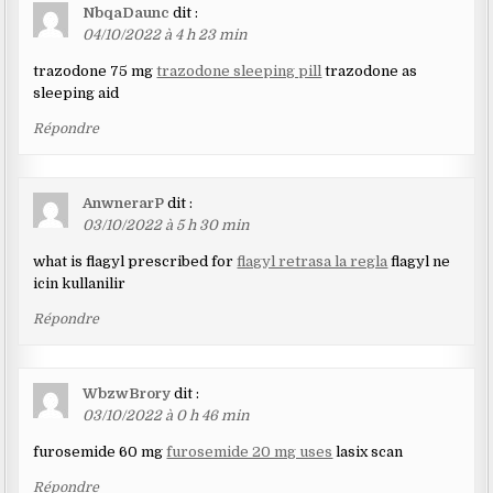
NbqaDaunc
dit :
04/10/2022 à 4 h 23 min
trazodone 75 mg
trazodone sleeping pill
trazodone as
sleeping aid
Répondre
AnwnerarP
dit :
03/10/2022 à 5 h 30 min
what is flagyl prescribed for
flagyl retrasa la regla
flagyl ne
icin kullanilir
Répondre
WbzwBrory
dit :
03/10/2022 à 0 h 46 min
furosemide 60 mg
furosemide 20 mg uses
lasix scan
Répondre