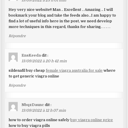
13/09/2022 à 23 h 01 min
Hey very nice website!! Man .. Excellent .. Amazing .. I will
bookmark your blog and take the feeds also…I am happy to
find a lot of useful info here in the post, we need develop
more techniques in this regard, thanks for sharing. . . . . .
Répondre
EnsKeeda
dit :
13/09/2022 à 20 h 42 min
sildenafil buy cheap
female viagra australia for sale
where
to get generic viagra online
Répondre
NbqzDaunc
dit :
13/09/2022 à 12 h 07 min
how to order viagra online safely
buy viagra online price
how to buy viagra pills