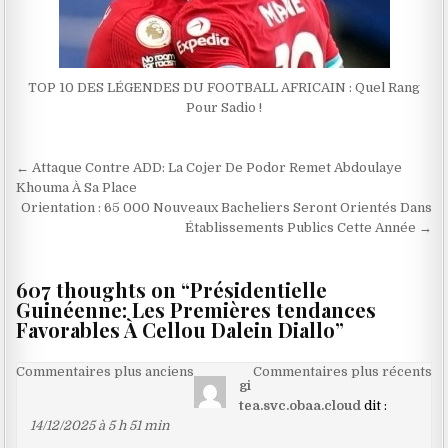
TOP 10 DES LÉGENDES DU FOOTBALL AFRICAIN : Quel Rang
Pour Sadio !
Navigation
← Attaque Contre ADD: La Cojer De Podor Remet Abdoulaye
de
Khouma À Sa Place
Orientation : 65 000 Nouveaux Bacheliers Seront Orientés Dans
l’article
Établissements Publics Cette Année →
607 thoughts on “
Présidentielle
Guinéenne: Les Premières tendances
Favorables À Cellou Dalein Diallo
”
Navigation
Commentaires plus anciens
Commentaires plus récents
gi
dans
tea.svc.obaa.cloud
dit :
les
14/12/2025 à 5 h 51 min