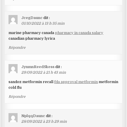
JcegDaunc
dit :
01/10/2022 à 13 h 35 min
marine pharmacy canada
pharmacy in canada salary
canadian pharmacy lyrica
Répondre
JynmnReedSkess
dit :
29/09/2022 à 21 h 43 min
sandoz metformin recall
fda approval metformin
metformin
cold flu
Répondre
NplqqDaunc
dit :
28/09/2022 à 23 h 29 min