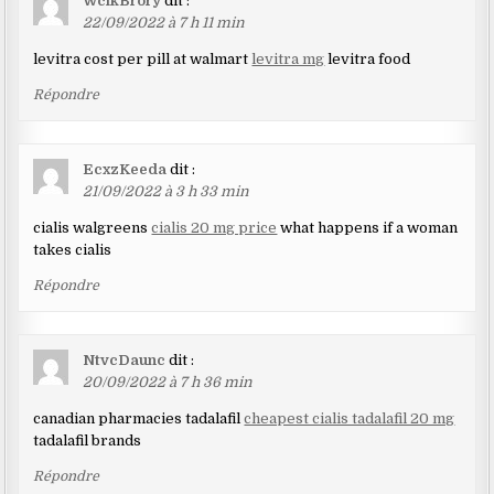
WcikBrory
dit :
22/09/2022 à 7 h 11 min
levitra cost per pill at walmart
levitra mg
levitra food
Répondre
EcxzKeeda
dit :
21/09/2022 à 3 h 33 min
cialis walgreens
cialis 20 mg price
what happens if a woman
takes cialis
Répondre
NtvcDaunc
dit :
20/09/2022 à 7 h 36 min
canadian pharmacies tadalafil
cheapest cialis tadalafil 20 mg
tadalafil brands
Répondre