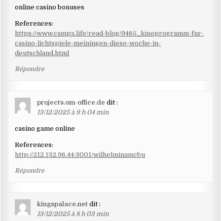
online casino bonuses
References:
https://www.campx.life/read-blog/9465_kinoprogramm-fur-
casino-lichtspiele-meiningen-diese-woche-in-
deutschland.html
Répondre
projects.om-office.de
dit :
13/12/2025 à 9 h 04 min
casino game online
References:
http://212.132.96.44:3001/wilhelminamcbu
Répondre
kingspalace.net
dit :
13/12/2025 à 8 h 03 min