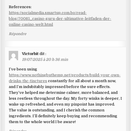
References:
https://socialmedia.smartup.com.bo/read-
blog/70081_casino-guru-der-ultimative-leitfaden-der-
online-casino-welt.html
Répondre
Victorbit
dit :
19/07/2025 à 20 h 36 min
I’ve been using
https://www.nothingbuthemp.net/products/build-your-own-
drinks-thc-tinctures
constantly for all about a month now,
and I’m indubitably impressed before the sure effects.
They’ve helped me determine calmer, more balanced, and
less restless throughout the day. My forty winks is deeper, I
wake up refreshed, and even my pinpoint has improved.
The value is outstanding, and I cherish the common
ingredients. I’ll definitely keep buying and recommending
them to the whole world I be aware!