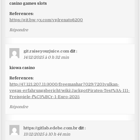
commentaires
casino games slots
References:
https://git.bw-yx.com/vplrenato6200
Répondre
git.raiseyourjuice.com
dit :
14/12/2025 à 0 h 32 min
kiowa casino
References:
http://47.121.207.11:3000/freemanhar7029/7201vulkan-
vegas-erfahrungsbericht/wiki/JackpotPiraten-Test%3A-111-
Freispiele-f%C3%BCr-1-Euro-2025
Répondre
https://gitlab.edebe.com.br
dit :
13/12/2025 à 10 h 44 min