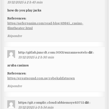
13/12/2025 à 2 h 43 min
how do you play jacks
References:
https://seferpanim.com/read-blog/49845_casino-
filmtheater.html
Répondre
http://gitlab.juncdt.com:3001/suzannesotelo
dit :
13/12/2025 à 2 h 30 min
aruba casinos
References:
https://greatsound.com.ng/rebekahfatnown
Répondre
https://git.complic.cloud/abbiemoye83751
dit :
13/12/2025 à 0 h 54 min