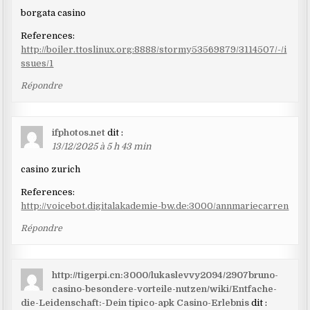
borgata casino
References:
http://boiler.ttoslinux.org:8888/stormy53569879/3114507/-/i
ssues/1
Répondre
ifphotos.net
dit :
13/12/2025 à 5 h 43 min
casino zurich
References:
http://voicebot.digitalakademie-bw.de:3000/annmariecarren
Répondre
http://tigerpi.cn:3000/lukaslevvy2094/2907bruno-
casino-besondere-vorteile-nutzen/wiki/Entfache-
die-Leidenschaft:-Dein tipico-apk Casino-Erlebnis
dit :