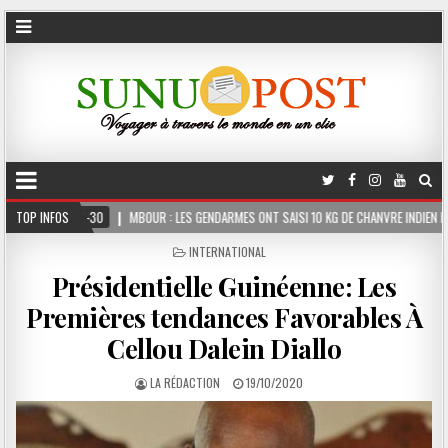
MBOUR : LES GENDARMES ONT SAISI 10 KG DE CHANVRE INDIEN DISSIMULÉS DANS LE COFFR
TOP INFOS
POSTED
INTERNATIONAL
IN
Présidentielle Guinéenne: Les
Premières tendances Favorables À
Cellou Dalein Diallo
LA RÉDACTION
19/10/2020