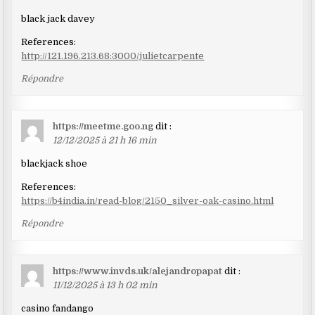
black jack davey
References:
http://121.196.213.68:3000/julietcarpente
Répondre
https://meetme.goo.ng
dit :
12/12/2025 à 21 h 16 min
blackjack shoe
References:
https://b4india.in/read-blog/2150_silver-oak-casino.html
Répondre
https://www.invds.uk/alejandropapat
dit :
11/12/2025 à 13 h 02 min
casino fandango