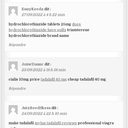
EuuyKeeda
dit :
27/09/2022 à 4 h 22 min
hydrochlorothiazide tablets 25mg
does
hydrochlorothiazide have sulfa
triamterene
hydrochlorothiazide brand name
Répondre
JoxwDaunc
dit :
25/09/2022 à 18 h 58 min
cialis 10mg price
tadalafil 40 mg
cheap tadalafil 40 mg
Répondre
JntzReedSkess
dit :
24/09/2022 à 22 h 10 min
make tadalafil
mylan tadalafil reviews
professional viagra