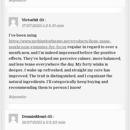
Répondre
Victorbit
dit :
17/07/2025 à 2 h 31 min
I’ve been using
https://www.nothingbuthemp.net/products/lions-mane-
mushroom-gummies-for-focus
regular in regard to over a
month now, and I’m indeed impressed before the positive
effects. They’ve helped me perceive calmer, more balanced,
and less tense everywhere the day. My forty winks is
deeper, I wake up refreshed, and straight my core has
improved. The trait is distinguished, and I cognizant the
natural ingredients. I’ll categorically keep buying and
recommending them to person I know!
Répondre
DennisMouri
dit :
16/07/2025 à 0 h 23 min