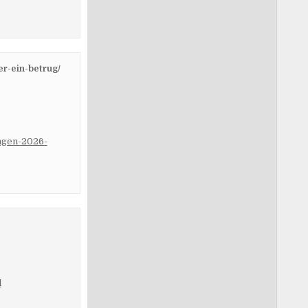
r-ein-betrug/
ungen-2026-
l