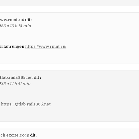
www.rmnt.ru/
dit :
26 à 16 h 13 min
 Erfahrungen
https://www.rmnt.ru/
itlab.rails365.net
dit :
26 à 14 h 41 min
s
https://gitlab.rails365.net
h.excite.co.jp
dit :