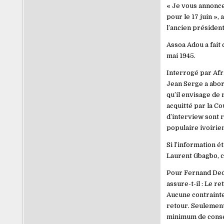
« Je vous annonce
pour le 17 juin »,
l’ancien présiden
Assoa Adou a fait
mai 1945.
Interrogé par Afr
Jean Serge a abord
qu’il envisage de 
acquitté par la C
d’interview sont r
populaire ivoirien
Si l’information é
Laurent Gbagbo, c
Pour Fernand Dedeh
assure-t-il : Le re
Aucune contrainte
retour. Seulement 
minimum de consen