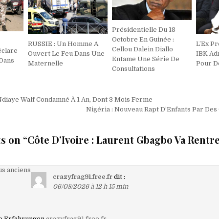
Présidentielle Du 18
Octobre En Guinée :
RUSSIE : Un Homme A
L’Ex P
Cellou Dalein Diallo
clare
Ouvert Le Feu Dans Une
IBK Ad
Entame Une Série De
 Dans
Maternelle
Pour D
Consultations
on
Ndiaye Walf Condamné À 1 An, Dont 3 Mois Ferme
Nigéria : Nouveau Rapt D’Enfants Par De
s on “
Côte D’Ivoire : Laurent Gbagbo Va Rentre
on
s anciens
crazyfrag91.free.fr
dit :
06/08/2026 à 12 h 15 min
aires
no Erfahrungen
crazyfrag91.free.fr