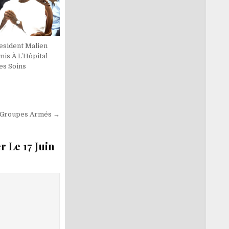
resident Malien
mis À L’Hôpital
es Soins
s Groupes Armés →
r Le 17 Juin