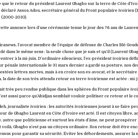
 que le retour du président Laurent Gbagbo sur la terre de Côte d’Ivo
 a déclaré Assoa Adou, secrétaire général du Front populaire ivoirien (
t (2000-2010).
 cette annonce lors d’une cérémonie tenue le jour des 76 ans de Lauren
icanews, l’avocat membre de l’équipe de défense de Charles Blé Gou
é dans le même sens : la seule chose que je sais et qu’il (Laurent Gbag
rentrer à la mi-juin. D’ordinaire silencieux, l’ex-président ivoirien déf
our pénale internationale le 31 mars dernier a gardé sa posture, nos 
estées lettres mortes, mais à en croire son ex-avocat, et le secrétair
, la date de son très attendu retour en terre ivoirienne est actée : mi-j
tait très peu rendue publique dans les sphères du Front populaire ivoi
’est aussi parce qu’Abidjan semblait vouloir politiser ce retour et le
, journaliste ivoirien : les autorités ivoiriennes jouent à se faire pe
tour de Gbagbo Laurent en Côte d’Ivoire est acté. Il est citoyen libre, ac
, autre que politicienne et surtout les états d’âme, ne peut prospérer
voilà, Gbagbo n’est pas un citoyen ordinaire. Son retour doit être enca
sus pour garantir sa sécurité, Éviter les débordements, assurer la st