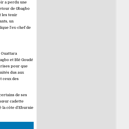
oir a perdu une
 retour de Gbagbo
 les tenir
ants, un
ique l’ex-chef de
e Ouattara
bagbo et Blé Goudé
 prises pour que
nités dus aux
et ceux des
certains de ses
 sœur cadette
 la côte d’Eburnie