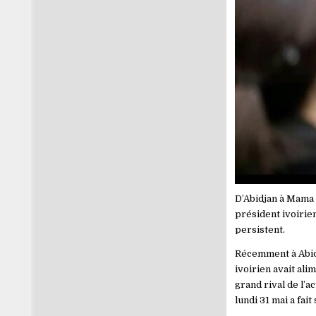
D’Abidjan à Mama s
président ivoirie
persistent.
Récemment à Abidj
ivoirien avait ali
grand rival de l’a
lundi 31 mai a fai