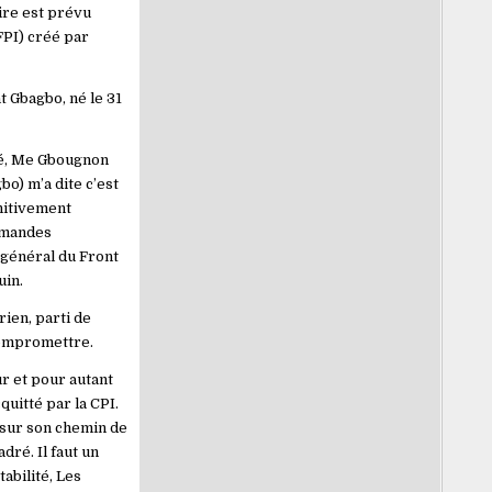
ire est prévu
FPI) créé par
t Gbagbo, né le 31
dé, Me Gbougnon
bo) m’a dite c’est
initivement
demandes
e général du Front
uin.
rien, parti de
 compromettre.
ur et pour autant
quitté par la CPI.
 sur son chemin de
dré. Il faut un
abilité, Les