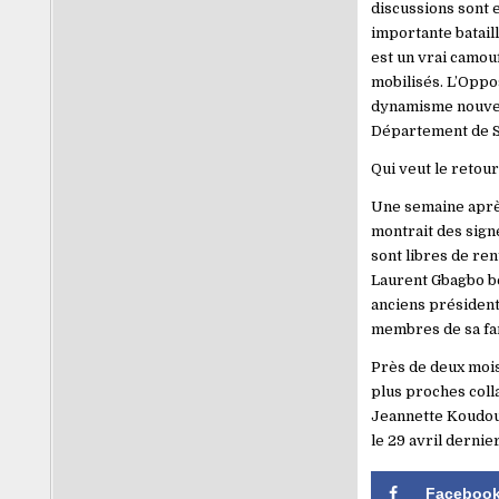
discussions sont e
importante bataill
est un vrai camouf
mobilisés. L’Oppos
dynamisme nouveau
Département de S
Qui veut le retou
Une semaine après
montrait des sign
sont libres de ren
Laurent Gbagbo bé
anciens présidents
membres de sa fami
Près de deux mois
plus proches coll
Jeannette Koudou 
le 29 avril dernie
Faceboo