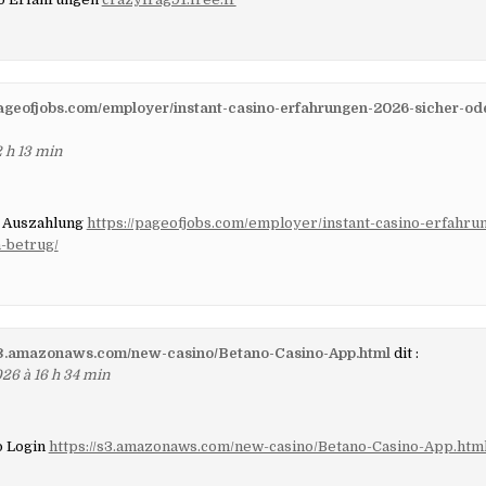
pageofjobs.com/employer/instant-casino-erfahrungen-2026-sicher-ode
 h 13 min
 Auszahlung
https://pageofjobs.com/employer/instant-casino-erfahr
-betrug/
/s3.amazonaws.com/new-casino/Betano-Casino-App.html
dit :
26 à 16 h 34 min
o Login
https://s3.amazonaws.com/new-casino/Betano-Casino-App.htm