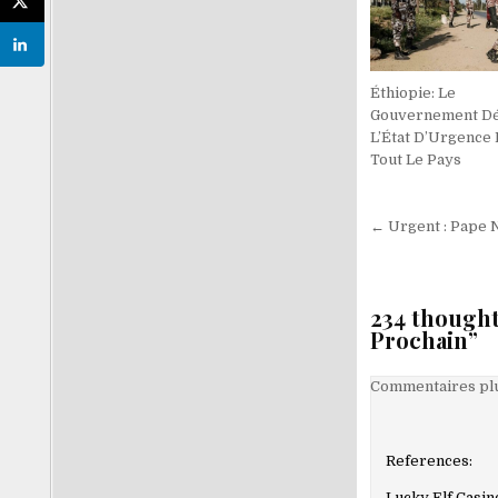
Éthiopie: Le
Gouvernement Dé
L’État D’Urgence
Tout Le Pays
Navigati
← Urgent : Pape 
de
l’article
234 thought
Prochain
”
Navigati
Commentaires plu
dans
les
References:
comment
Lucky Elf Casi