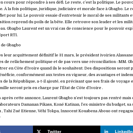
n cours pour répondre à ses défi. Le reste, c’est la politique. Le pouv
e. À la fois politique, juridique, judiciaire et morale face à Gbagbo. Le
let pour lui. Le pouvoir essaie d’entretenir le moral de ses militants et
ition reprend du poils de la bête. Elle retrouve son leader et les milit
. Gbagbo Laurent est un vrai cas de conscience pour le pouvoir expl
port RTI.
r de Gbagbo
 leur acquittement définitif le 31 mars, le président ivoirien Alassan
es de relâchement politique et de pas vers une réconciliation : MM. G
trer en Côte d’Ivoire quand ils le souhaitent. Des dispositions seront
néficie, conformément aux textes en vigueur, des avantages et indem
 de la République, a-t-il ajouté, en précisant que ses frais de voyage 
lle seront pris en charge par l’État de Côte d’Ivoire .
 après cette annonce, Laurent Gbagbo n’est toujours pas rentré mais 
aborateurs Damanan Pikass, Koné Katinan, l’ex-ministre du budget, sa
, Tahi Zué Etienne, Véhi Tokpa, Innocent Kouabena Abouo ont regagné
r
k
Twitter
LinkedIn