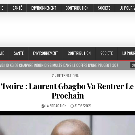
IE
SANTÉ
ENVIRONNEMENT
CONTRIBUTION
SOCIETE
LU POUR 
MIE
SANTÉ
ENVIRONNEMENT
CONTRIBUTION
SOCIETE
LU POU
NVRE INDIEN DISSIMULÉS DANS LE COFFRE D’UNE PEUGEOT 307
2026-07-01
LE
POSTED
INTERNATIONAL
IN
’Ivoire : Laurent Gbagbo Va Rentrer Le 
Prochain
LA RÉDACTION
31/05/2021