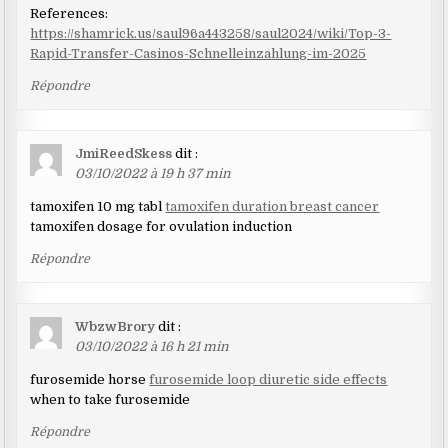
References:
https://shamrick.us/saul96a443258/saul2024/wiki/Top-3-
Rapid-Transfer-Casinos-Schnelleinzahlung-im-2025
Répondre
JmiReedSkess
dit :
03/10/2022 à 19 h 37 min
tamoxifen 10 mg tabl
tamoxifen duration breast cancer
tamoxifen dosage for ovulation induction
Répondre
WbzwBrory
dit :
03/10/2022 à 16 h 21 min
furosemide horse
furosemide loop diuretic side effects
when to take furosemide
Répondre