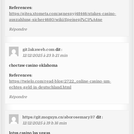
References:
https://gitea.xtometa.com/agnespyj48446/stakes-casino-
auszahlung-sicher4680/wiki/Speisepl%C3%A4ne
Répondre
git.lakaweb.com
dit :
12/12/2025 à 23 h 21 min
choctaw casino oklahoma
References:
https://twielo.com/read-blog/2722_online-casino-um-
echtes-geld-in-deutschland.html
Répondre
https://git.moguyn.cn/aborosemary37
dit :
12/12/2025 à 19 h 16 min
lotus casino las vegas