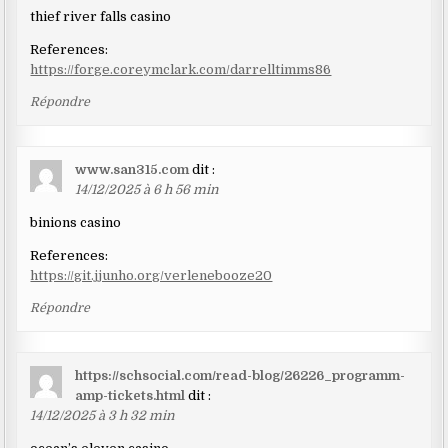
thief river falls casino
References:
https://forge.coreymclark.com/darrelltimms86
Répondre
www.san315.com
dit :
14/12/2025 à 6 h 56 min
binions casino
References:
https://git.jjunho.org/verlenebooze20
Répondre
https://schsocial.com/read-blog/26226_programm-
amp-tickets.html
dit :
14/12/2025 à 3 h 32 min