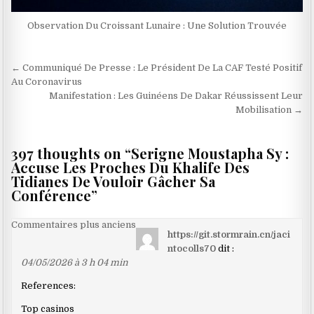
Observation Du Croissant Lunaire : Une Solution Trouvée
Navigation
← Communiqué De Presse : Le Président De La CAF Testé Positif
de
Au Coronavirus
Manifestation : Les Guinéens De Dakar Réussissent Leur
l’article
Mobilisation →
397 thoughts on “
Serigne Moustapha Sy :
Accuse Les Proches Du Khalife Des
Tidianes De Vouloir Gâcher Sa
Conférence
”
Navigation
Commentaires plus anciens
https://git.stormrain.cn/jaci
dans
ntocolls70
dit :
les
04/05/2026 à 3 h 04 min
commentaires
References:
Top casinos