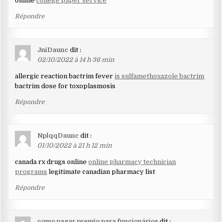
online
college paper service
Répondre
JniDaunc
dit :
02/10/2022 à 14 h 36 min
allergic reaction bactrim fever
is sulfamethoxazole bactrim
bactrim dose for toxoplasmosis
Répondre
NplqqDaunc
dit :
01/10/2022 à 21 h 12 min
canada rx drugs online
online pharmacy technician
programs
legitimate canadian pharmacy list
Répondre
como pagar premio para funcionários
dit :