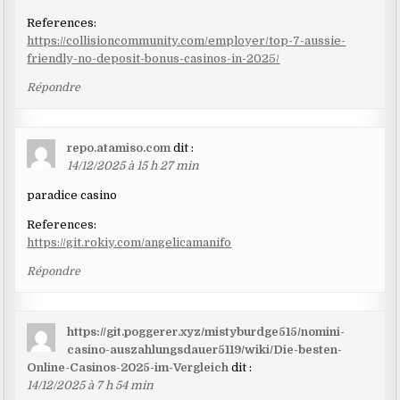
References:
https://collisioncommunity.com/employer/top-7-aussie-
friendly-no-deposit-bonus-casinos-in-2025/
Répondre
repo.atamiso.com
dit :
14/12/2025 à 15 h 27 min
paradice casino
References:
https://git.rokiy.com/angelicamanifo
Répondre
https://git.poggerer.xyz/mistyburdge515/nomini-
casino-auszahlungsdauer5119/wiki/Die-besten-
Online-Casinos-2025-im-Vergleich
dit :
14/12/2025 à 7 h 54 min