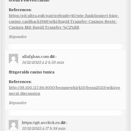
ocean’s eleven casino
References:
https://git.ultra.pub/patricebusby40/wie-funktioniert-bigg-
casino-cashback1948/wiki/Rapid-Transfer-Casinos-Beste-
Casinos-Mit-Rapid-Transfer-%C2%BB
Répondre
allafghan.com
dit :
14/12/2025 à 2 h 53 min
fitzgeralds casino tunica
References:
http://39.100.117.84:3000/beaunewkirk10/beau2023/wiki/ge
neral-discussion
Répondre
https://git.avclick.ru
dit :
13/12/2025 à 17 h 38 min