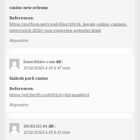
casino new orleans
References:
https://zerfoon.net/read-blog/23514_legale-online-casinos-
osterreich-2025-von-experten-getestet.html
Répondre
baseddate.com
dit :
13/12/2025 à 10 h 47 min
hialeah park casino
References:
https://git.fur93.cn:8002/ivykirwan6653
Répondre
116.62.115.84
dit :
13/12/2025 à 10 h 13 min