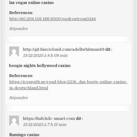
las vegas online casino
References:
http://60.204.158.188:3000/pedrostrom0244
Répondre
http://git.biscicloud.com/adellwhitman89
dit :
13/12/2025 à 8 h 09 min
boogie nights hollywood casino
References:
https://iconpath.ng/read-blog/2216_das-beste-online-casino-
in-deutschland.html
Répondre
https://hub.hdc-smart.com
dit :
13/12/2025 à 7 h 13 min
flamingo casino