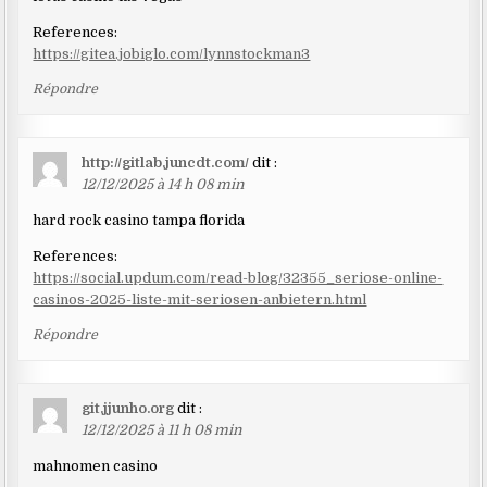
References:
https://gitea.jobiglo.com/lynnstockman3
Répondre
http://gitlab.juncdt.com/
dit :
12/12/2025 à 14 h 08 min
hard rock casino tampa florida
References:
https://social.updum.com/read-blog/32355_seriose-online-
casinos-2025-liste-mit-seriosen-anbietern.html
Répondre
git.jjunho.org
dit :
12/12/2025 à 11 h 08 min
mahnomen casino