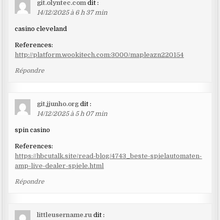
git.olyntec.com
dit :
14/12/2025 à 6 h 37 min
casino cleveland
References:
http://platform.wookitech.com:3000/mapleazn220154
Répondre
git.jjunho.org
dit :
14/12/2025 à 5 h 07 min
spin casino
References:
https://hbcutalk.site/read-blog/4743_beste-spielautomaten-
amp-live-dealer-spiele.html
Répondre
littleusername.ru
dit :