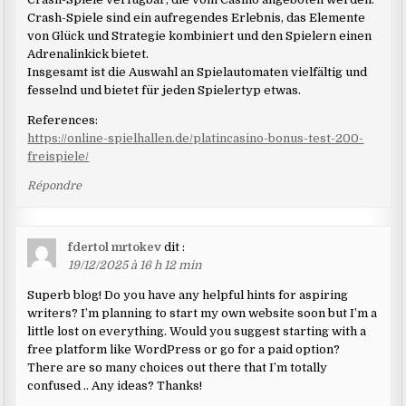
Crash-Spiele sind ein aufregendes Erlebnis, das Elemente
von Glück und Strategie kombiniert und den Spielern einen
Adrenalinkick bietet.
Insgesamt ist die Auswahl an Spielautomaten vielfältig und
fesselnd und bietet für jeden Spielertyp etwas.
References:
https://online-spielhallen.de/platincasino-bonus-test-200-
freispiele/
Répondre
fdertol mrtokev
dit :
19/12/2025 à 16 h 12 min
Superb blog! Do you have any helpful hints for aspiring
writers? I’m planning to start my own website soon but I’m a
little lost on everything. Would you suggest starting with a
free platform like WordPress or go for a paid option?
There are so many choices out there that I’m totally
confused .. Any ideas? Thanks!