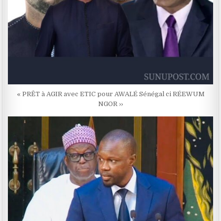
« PRÊT à AGIR avec ETIC pour AWALÉ Sénégal ci RÉEWUM
NGOR ››