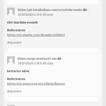
https://git.futaihulian.com/octaviobrownlo
dit :
14/12/2025 à 18 h 33 min
slot machine sounds
References:
https://git.qingbs.com/deandrei194663
Répondre
https://gogs.storlead.com
dit :
14/12/2025 à 18 h 26 min
betvictor slots
References:
https://git.zimerguz.net/elliehollinwor
Répondre