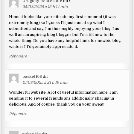
Uruguay Real estate
dit :
25/08/2025 à 13 h 14 min
Hmm it looks like your site ate my first comment (it was
extremely long) so I guess I’ll just sum it up what I
submitted and say, I’m thoroughly enjoying your blog. I as
well am an aspiring blog blogger but I’m still new to the
whole thing. Do you have any helpful hints for newbie blog
writers? I’d genuinely appreciate it.
Répondre
basket168
dit :
21/08/2025 à 21 h 19 min
Wonderful website. A lot of useful information here. I am
sending it to several friends ans additionally sharing in
delicious. And of course, thank you on your sweat!
Répondre