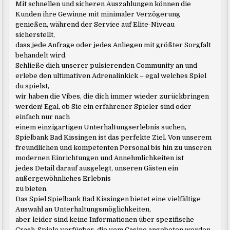
commentaires
Mit schnellen und sicheren Auszahlungen können die
Kunden ihre Gewinne mit minimaler Verzögerung
genießen, während der Service auf Elite-Niveau
sicherstellt,
dass jede Anfrage oder jedes Anliegen mit größter Sorgfalt
behandelt wird.
Schließe dich unserer pulsierenden Community an und
erlebe den ultimativen Adrenalinkick – egal welches Spiel
du spielst,
wir haben die Vibes, die dich immer wieder zurückbringen
werden! Egal, ob Sie ein erfahrener Spieler sind oder
einfach nur nach
einem einzigartigen Unterhaltungserlebnis suchen,
Spielbank Bad Kissingen ist das perfekte Ziel. Von unserem
freundlichen und kompetenten Personal bis hin zu unseren
modernen Einrichtungen und Annehmlichkeiten ist
jedes Detail darauf ausgelegt, unseren Gästen ein
außergewöhnliches Erlebnis
zu bieten.
Das Spiel Spielbank Bad Kissingen bietet eine vielfältige
Auswahl an Unterhaltungsmöglichkeiten,
aber leider sind keine Informationen über spezifische
Crash-Spiele verfügbar, die vom Casino angeboten werden.