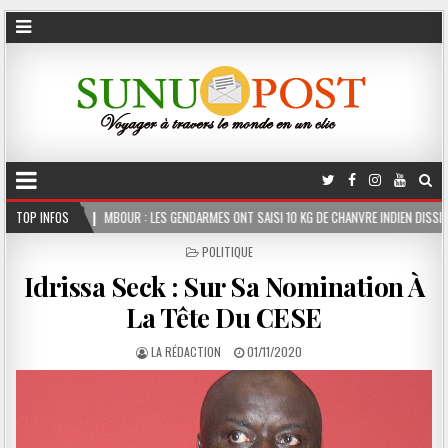
R : LES GENDARMES ONT SAISI 10 KG DE CHANVRE INDIEN DISSIMULÉS DANS LE COFFRE D’
TOP INFOS
POSTED
POLITIQUE
IN
Idrissa Seck : Sur Sa Nomination À
La Tête Du CESE
LA RÉDACTION
01/11/2020