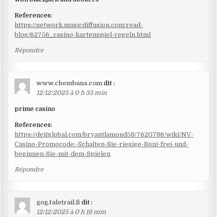
References:
https://network.musicdiffusion.com/read-
blog/62756_casino-kartenspiel-regeln.html
Répondre
www.chembans.com
dit :
12/12/2025 à 0 h 35 min
prime casino
References:
https://deitglobal.com/bryantlamond58/7620786/wiki/NV-
Casino-Promocode:-Schalten-Sie-riesige-Boni-frei-und-
beginnen-Sie-mit-dem-Spielen
Répondre
gog.taletrail.fi
dit :
12/12/2025 à 0 h 16 min