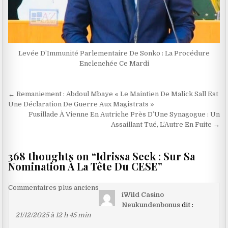
Levée D’Immunité Parlementaire De Sonko : La Procédure
Enclenchée Ce Mardi
Navigation
← Remaniement : Abdoul Mbaye « Le Maintien De Malick Sall Est
de
Une Déclaration De Guerre Aux Magistrats »
Fusillade À Vienne En Autriche Près D’Une Synagogue : Un
l’article
Assaillant Tué, L’Autre En Fuite →
368 thoughts on “
Idrissa Seck : Sur Sa
Nomination À La Tête Du CESE
”
Navigation
Commentaires plus anciens
iWild Casino
dans
Neukundenbonus
dit :
les
21/12/2025 à 12 h 45 min