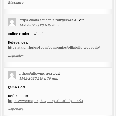
Répondre
https://links.senc.in/altauxj9658242
dit :
14/12/2025 à 23 h 10 min
online roulette wheel
References:
https://talenthubsol.com/companies/offizielle-webseite/
Répondre
https://allowmusic.ru
dit :
14/12/2025 à 19 h 36 min
game slots
References:
https://www.superphage.org/almadudgeon52
Répondre