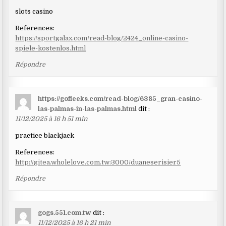
slots casino
References:
https://sportgalax.com/read-blog/2424_online-casino-
spiele-kostenlos.html
Répondre
https://gofleeks.com/read-blog/6385_gran-casino-
las-palmas-in-las-palmas.html
dit :
11/12/2025 à 16 h 51 min
practice blackjack
References:
http://gitea.wholelove.com.tw:3000/duaneserisier5
Répondre
gogs.551.com.tw
dit :
11/12/2025 à 16 h 21 min