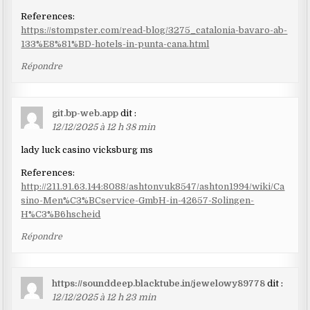
References:
https://stompster.com/read-blog/3275_catalonia-bavaro-ab-
133%E8%81%BD-hotels-in-punta-cana.html
Répondre
git.bp-web.app
dit :
12/12/2025 à 12 h 38 min
lady luck casino vicksburg ms
References:
http://211.91.63.144:8088/ashtonvuk8547/ashton1994/wiki/Ca
sino-Men%C3%BCservice-GmbH-in-42657-Solingen-
H%C3%B6hscheid
Répondre
https://sounddeep.blacktube.in/jewelowy89778
dit :
12/12/2025 à 12 h 23 min