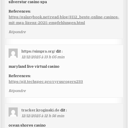
silverstar casino spa
References:
https://galaxybook.net/read-blog/3112_beste-online-casinos-
mit-mga-lizenz-2025-empfehlungen.html
Répondre
https://simpra.org/
dit :
12/12/2025 à 13 h 05 min
maryland live virtual casino
References:
https://git.techspec.pro/cyrusrogers233
Répondre
tracker.kroginski.de
dit :
12/12/2025 à 12 h 56 min
ocean shores casino