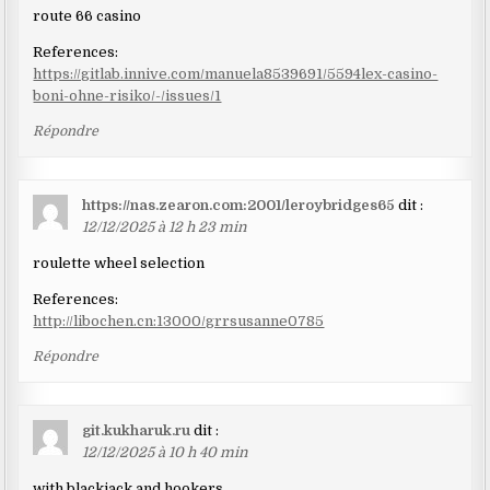
route 66 casino
References:
https://gitlab.innive.com/manuela8539691/5594lex-casino-
boni-ohne-risiko/-/issues/1
Répondre
https://nas.zearon.com:2001/leroybridges65
dit :
12/12/2025 à 12 h 23 min
roulette wheel selection
References:
http://libochen.cn:13000/grrsusanne0785
Répondre
git.kukharuk.ru
dit :
12/12/2025 à 10 h 40 min
with blackjack and hookers