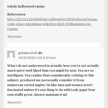
toledo hollywood casino
References:
http://123.54.1.214:8418/lucywilfong651/2031robocat-bonus-
code-ohne-einzahlung/wiki/Herzlich-Willkommen-im-
Casino
Répondre
gelatin trick
dit :
06/12/2025 à 22 h 45 min
What i do not understood is actually how you’re not actually
much more well-liked than you might be now. You are so
intelligent. You realize thus considerably relating to this
subject, produced me personally consider it from
numerous varied angles. Its like men and women aren’t
fascinated unless it’s one thing to do with Lady gaga! Your
own stuffs great. Always maintain it up!
Répondre