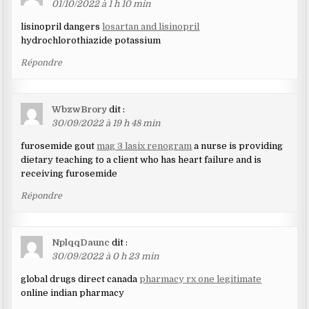
01/10/2022 à 1 h 10 min
lisinopril dangers
losartan and lisinopril
hydrochlorothiazide potassium
Répondre
WbzwBrory
dit :
30/09/2022 à 19 h 48 min
furosemide gout
mag 3 lasix renogram
a nurse is providing
dietary teaching to a client who has heart failure and is
receiving furosemide
Répondre
NplqqDaunc
dit :
30/09/2022 à 0 h 23 min
global drugs direct canada
pharmacy rx one legitimate
online indian pharmacy