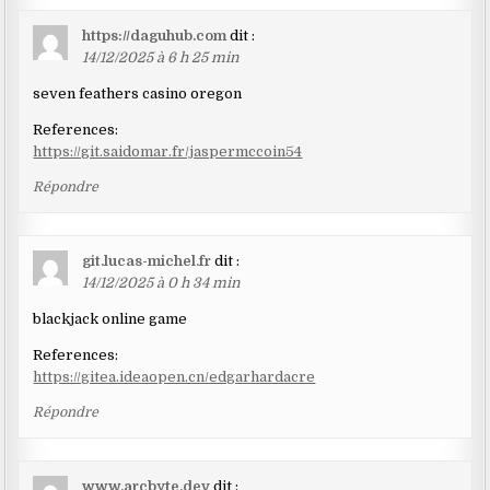
https://daguhub.com
dit :
14/12/2025 à 6 h 25 min
seven feathers casino oregon
References:
https://git.saidomar.fr/jaspermccoin54
Répondre
git.lucas-michel.fr
dit :
14/12/2025 à 0 h 34 min
blackjack online game
References:
https://gitea.ideaopen.cn/edgarhardacre
Répondre
www.arcbyte.dev
dit :