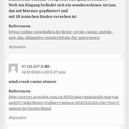
Welt.Am Eingang befindet sich ein wunderschönes Atrium,
das mit Marmor gepflastert und
mit 28 ionischen Säulen versehen ist.
References:
https://online-spielhallen.de/deine-verde-casino-mobile-
app-das-ultimative-spielerlebnis-fur-unterwegs/
Répondre
47.121.207.11
dit :
14/12/2025 à 20 h 27 min
wind creek casino atmore
References:
http://server.ayaojies.com.cn:3000/maryanneleslie/maryan
ne2017/wiki/Beste+Online+Casinos+2025%253A+Die+Top+C
asinos+in+Deutschland
Répondre