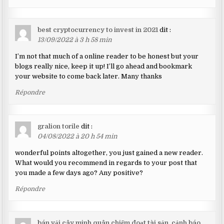
best cryptocurrency to invest in 2021
dit :
13/09/2022 à 3 h 58 min
I’m not that much of a online reader to be honest but your
blogs really nice, keep it up! I’ll go ahead and bookmark
your website to come back later. Many thanks
Répondre
gralion torile
dit :
04/08/2022 à 20 h 54 min
wonderful points altogether, you just gained a new reader.
What would you recommend in regards to your post that
you made a few days ago? Any positive?
Répondre
bán vải cây minh quân chiếm đoạt tài sản, cảnh báo