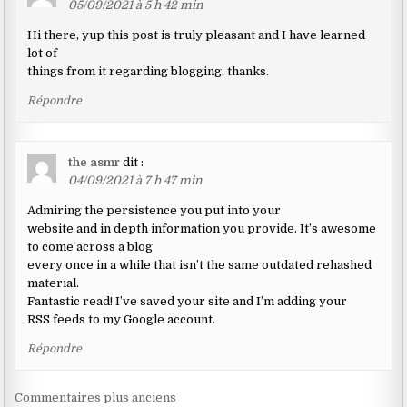
05/09/2021 à 5 h 42 min
Hi there, yup this post is truly pleasant and I have learned
lot of
things from it regarding blogging. thanks.
Répondre
the asmr
dit :
04/09/2021 à 7 h 47 min
Admiring the persistence you put into your
website and in depth information you provide. It’s awesome
to come across a blog
every once in a while that isn’t the same outdated rehashed
material.
Fantastic read! I’ve saved your site and I’m adding your
RSS feeds to my Google account.
Répondre
Navigation
Commentaires plus anciens