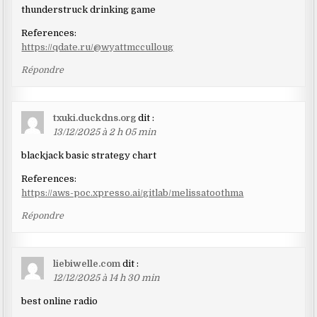
thunderstruck drinking game
References:
https://qdate.ru/@wyattmcculloug
Répondre
txuki.duckdns.org
dit :
13/12/2025 à 2 h 05 min
blackjack basic strategy chart
References:
https://aws-poc.xpresso.ai/gitlab/melissatoothma
Répondre
liebiwelle.com
dit :
12/12/2025 à 14 h 30 min
best online radio