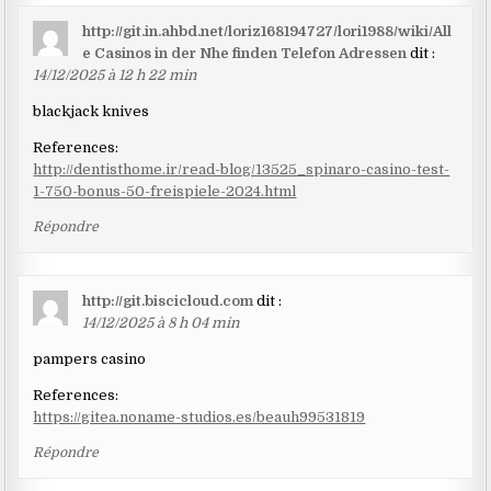
http://git.in.ahbd.net/loriz168194727/lori1988/wiki/All
e Casinos in der Nhe finden Telefon Adressen
dit :
14/12/2025 à 12 h 22 min
blackjack knives
References:
http://dentisthome.ir/read-blog/13525_spinaro-casino-test-
1-750-bonus-50-freispiele-2024.html
Répondre
http://git.biscicloud.com
dit :
14/12/2025 à 8 h 04 min
pampers casino
References:
https://gitea.noname-studios.es/beauh99531819
Répondre