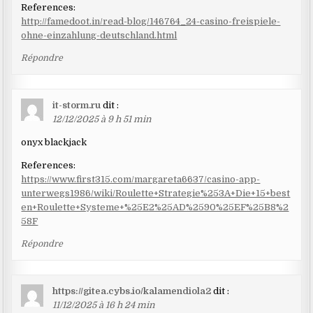
References:
http://famedoot.in/read-blog/146764_24-casino-freispiele-
ohne-einzahlung-deutschland.html
Répondre
it-storm.ru
dit :
12/12/2025 à 9 h 51 min
onyx blackjack
References:
https://www.first315.com/margareta6637/casino-app-
unterwegs1986/wiki/Roulette+Strategie%253A+Die+15+best
en+Roulette+Systeme+%25E2%25AD%2590%25EF%25B8%2
58F
Répondre
https://gitea.cybs.io/kalamendiola2
dit :
11/12/2025 à 16 h 24 min