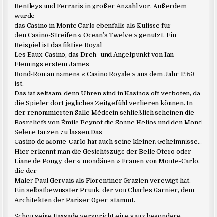
Bentleys und Ferraris in großer Anzahl vor. Außerdem
wurde
das Casino in Monte Carlo ebenfalls als Kulisse für
den Casino-Streifen « Ocean’s Twelve » genutzt. Ein
Beispiel ist das fiktive Royal
Les Eaux-Casino, das Dreh- und Angelpunkt von Ian
Flemings erstem James
Bond-Roman namens « Casino Royale » aus dem Jahr 1953
ist.
Das ist seltsam, denn Uhren sind in Kasinos oft verboten, da
die Spieler dort jegliches Zeitgefühl verlieren können. In
der renommierten Salle Médecin schließlich scheinen die
Basreliefs von Émile Peynot die Sonne Helios und den Mond
Selene tanzen zu lassen.Das
Casino de Monte-Carlo hat auch seine kleinen Geheimnisse…
Hier erkennt man die Gesichtszüge der Belle Otero oder
Liane de Pougy, der « mondänen » Frauen von Monte-Carlo,
die der
Maler Paul Gervais als Florentiner Grazien verewigt hat.
Ein selbstbewusster Prunk, der von Charles Garnier, dem
Architekten der Pariser Oper, stammt.
Schon seine Fassade verspricht eine ganz besondere