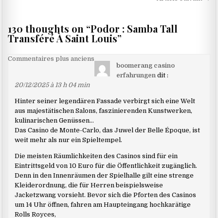
l’article
130 thoughts on “
Podor : Samba Tall
Transféré À Saint Louis
”
Navigation
Commentaires plus anciens
boomerang casino
dans
erfahrungen
dit :
les
20/12/2025 à 13 h 04 min
commentaires
Hinter seiner legendären Fassade verbirgt sich eine Welt
aus majestätischen Salons, faszinierenden Kunstwerken,
kulinarischen Genüssen…
Das Casino de Monte-Carlo, das Juwel der Belle Époque, ist
weit mehr als nur ein Spieltempel.
Die meisten Räumlichkeiten des Casinos sind für ein
Eintrittsgeld von 10 Euro für die Öffentlichkeit zugänglich.
Denn in den Innenräumen der Spielhalle gilt eine strenge
Kleiderordnung, die für Herren beispielsweise
Jacketzwang vorsieht. Bevor sich die Pforten des Casinos
um 14 Uhr öffnen, fahren am Haupteingang hochkarätige
Rolls Royces,