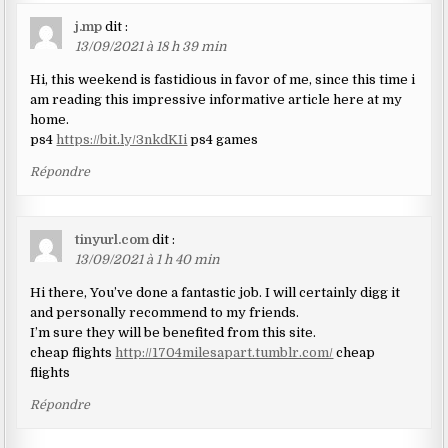
j.mp
dit :
13/09/2021 à 18 h 39 min
Hi, this weekend is fastidious in favor of me, since this time i
am reading this impressive informative article here at my
home.
ps4
https://bit.ly/3nkdKIi
ps4 games
Répondre
tinyurl.com
dit :
13/09/2021 à 1 h 40 min
Hi there, You’ve done a fantastic job. I will certainly digg it
and personally recommend to my friends.
I’m sure they will be benefited from this site.
cheap flights
http://1704milesapart.tumblr.com/
cheap
flights
Répondre