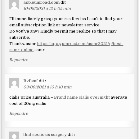
app.gumroad.com
dit :
10/09/2021 à 12 h 05 min
I’ll immediately grasp your rss feed as I can’t to find your
email subscription link or newsletter service.
Do you’ve any? Kindly permit me realize so that I may
subscribe.
Thanks. asmr
https://app.gumroad.com/asmr2021/p/best-
asmr-online
asmr
Répondre
Bvfsmf
dit :
09/09/2021 à 10 h 10 min
cialis price australia –
Brand name cialis overnight
average
cost of 20mg cialis
Répondre
that scoliosis surgery
dit :