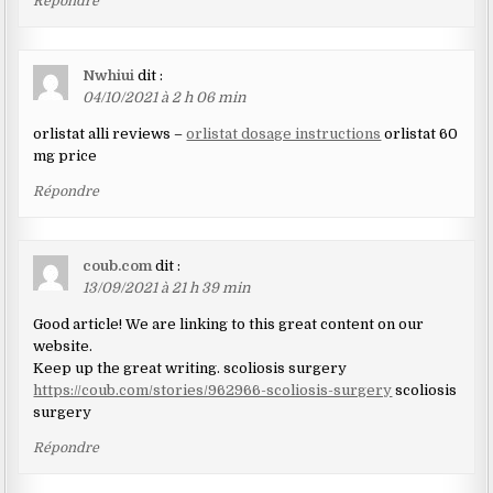
Répondre
Nwhiui
dit :
04/10/2021 à 2 h 06 min
orlistat alli reviews –
orlistat dosage instructions
orlistat 60
mg price
Répondre
coub.com
dit :
13/09/2021 à 21 h 39 min
Good article! We are linking to this great content on our
website.
Keep up the great writing. scoliosis surgery
https://coub.com/stories/962966-scoliosis-surgery
scoliosis
surgery
Répondre