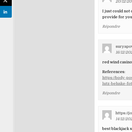
20/12/20
I just could not
provide for you
Répondre
suryapo
16/12/202
red wind casino
References:
https://body-po
lutz-behnke-fot
Répondre
https://
14/12/202
best blackjack 