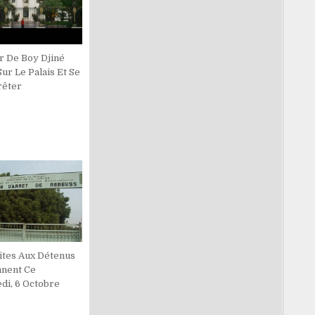
r De Boy Djiné
ur Le Palais Et Se
rêter
sites Aux Détenus
nent Ce
di, 6 Octobre