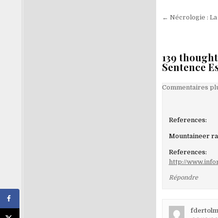
Navigati
← Nécrologie : La
de
l’article
139 thought
Sentence E
Navigati
Commentaires plu
dans
les
References:
comment
Mountaineer ra
References:
http://www.info
Répondre
fdertol