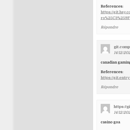
References:
https://git.hs
ro%25C3%259F
Répondre
git.comp
14/12/202
canadian gamin
References:
https://git.ent
Répondre
https://
14/12/202
casino goa