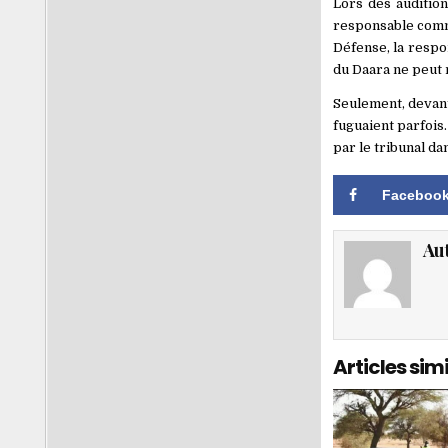
Lors des audition
responsable commu
Défense, la respo
du Daara ne peut n
Seulement, devant
fuguaient parfois
par le tribunal da
Faceboo
Au
Articles simi