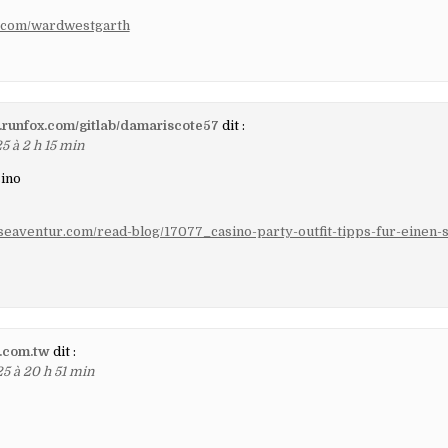
vc.com/wardwestgarth
m.runfox.com/gitlab/damariscote57
dit :
5 à 2 h 15 min
sino
.seaventur.com/read-blog/17077_casino-party-outfit-tipps-fur-einen-st
1.com.tw
dit :
25 à 20 h 51 min