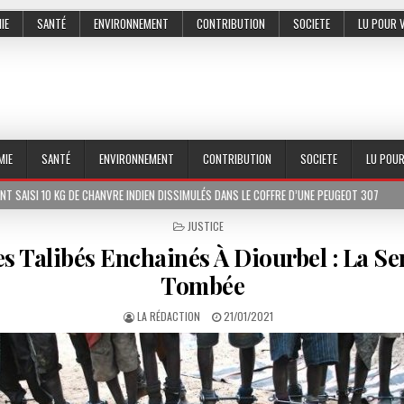
IE
SANTÉ
ENVIRONNEMENT
CONTRIBUTION
SOCIETE
LU POUR 
MIE
SANTÉ
ENVIRONNEMENT
CONTRIBUTION
SOCIETE
LU POU
 CHANVRE INDIEN DISSIMULÉS DANS LE COFFRE D’UNE PEUGEOT 307
2026-07-01
POSTED
JUSTICE
IN
es Talibés Enchainés À Diourbel : La Se
Tombée
LA RÉDACTION
21/01/2021