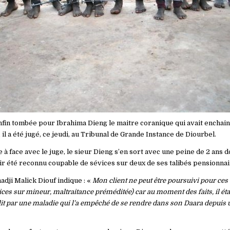
nfin tombée pour Ibrahima Dieng le maitre coranique qui avait enchainé
, il a été jugé, ce jeudi, au Tribunal de Grande Instance de Diourbel.
 à face avec le juge, le sieur Dieng s’en sort avec une peine de 2 ans d
r été reconnu coupable de sévices sur deux de ses talibés pensionna
adji Malick Diouf indique : «
Mon client ne peut être poursuivi pour ces
ices sur mineur, maltraitance préméditée) car au moment des faits, il éta
 lit par une maladie qui l’a empêché de se rendre dans son Daara depuis