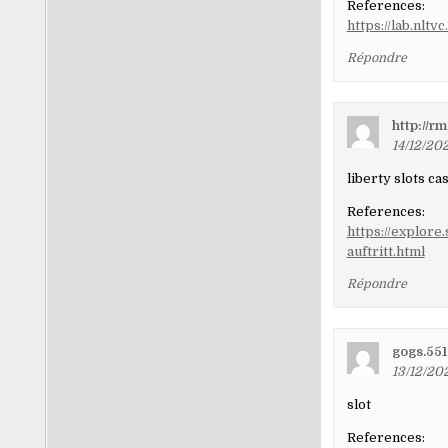
References:
https://lab.nlt
Répondre
http://r
14/12/202
liberty slots ca
References:
https://explore
auftritt.html
Répondre
gogs.55
13/12/20
slot
References: