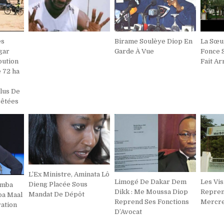
es
Birame Soulèye Diop En
La Sœu
gar
Garde À Vue
Fonce S
bution
Fait Ar
 72 ha
lus De
rêtées
L’Ex Ministre, Aminata Lô
Limogé De Dakar Dem
Les Vi
Dieng Placée Sous
amba
Dikk : Me Moussa Diop
Repren
Mandat De Dépôt
ba Maal
Reprend Ses Fonctions
Mercre
ation
D’Avocat