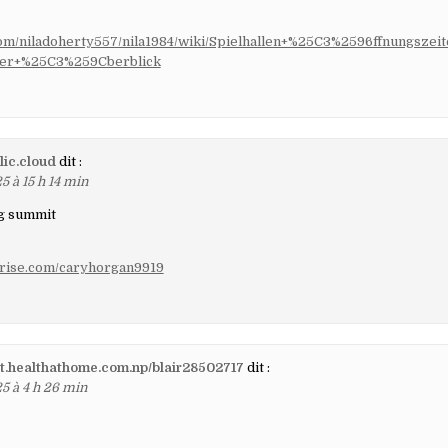
y.com/niladoherty557/nila1984/wiki/Spielhallen+%25C3%2596ffnungszei
er+%25C3%259Cberblick
lic.cloud
dit :
5 à 15 h 14 min
g summit
ryrise.com/caryhorgan9919
git.healthathome.com.np/blair28502717
dit :
5 à 4 h 26 min