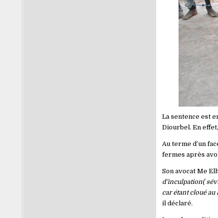
La sentence est e
Diourbel. En effet
Au terme d’un face
fermes après avoi
Son avocat Me Elh
d’inculpation( sév
car étant cloué au
il déclaré.