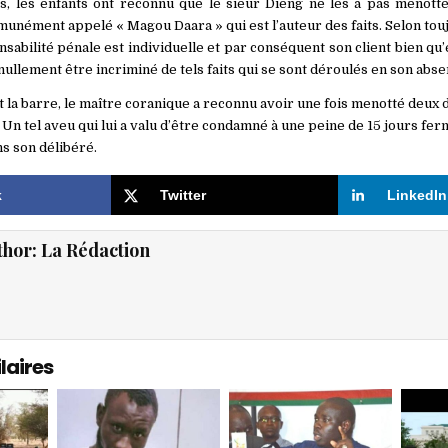
s, les enfants ont reconnu que le sieur Dieng ne les a pas menotté 
nément appelé « Magou Daara » qui est l’auteur des faits. Selon toujo
nsabilité pénale est individuelle et par conséquent son client bien qu
ullement être incriminé de tels faits qui se sont déroulés en son abse
 la barre, le maître coranique a reconnu avoir une fois menotté deux d
. Un tel aveu qui lui a valu d’être condamné à une peine de 15 jours f
ns son délibéré.
k
Twitter
LinkedIn
thor:
La Rédaction
laires