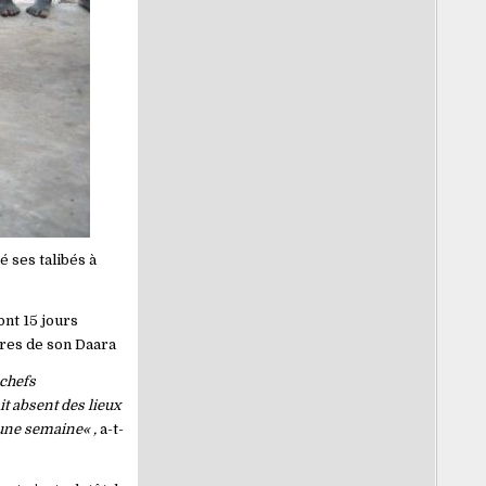
 ses talibés à
ont 15 jours
ires de son Daara
 chefs
it absent des lieux
 une semaine« ,
a-t-