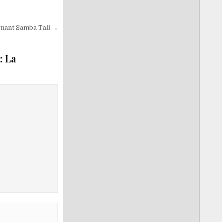
gnant Samba Tall →
: La