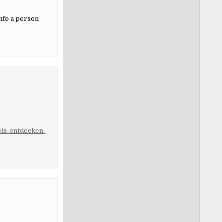
info a person
els-entdecken-