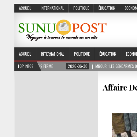
ACCUEIL
INTERNATIONAL
POLITIQUE
ÉDUCATION
ECONOM
ACCUEIL
INTERNATIONAL
POLITIQUE
ÉDUCATION
ECONO
T 3 MOIS FERME
TOP INFOS
2026-06-30
MBOUR : LES GENDARMES ONT SAISI 10 KG DE
Affaire D