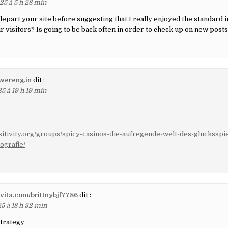
25 à 5 h 28 min
 depart your site before suggesting that I really enjoyed the standard 
r visitors? Is going to be back often in order to check up on new posts
wereng.in
dit :
5 à 19 h 19 min
sitivity.org/groups/spicy-casinos-die-aufregende-welt-des-glucksspi
ografie/
jovita.com/brittnybjf7786
dit :
5 à 18 h 32 min
strategy