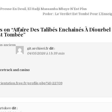
on
 Presse En Deuil, El Hadji Massamba Mbaye N’Est Plus
Podor : Le Verdict Est Tombé Pour L’Ensei
s on “
Affaire Des Talibés Enchainés À Diourbel 
st Tombée
”
on
s anciens
git.archieri.fr
dit :
04/05/2026 à 1 h 39 min
aires
cetrack and casino
rientation.free.fr/profile.php?id=22709
mrtokev
dit :