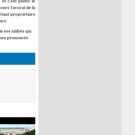
et c’est plutôt le
urs l’avocat de la
’étant propriétaire
nce.
e ses talibés qui
ermes prononcée