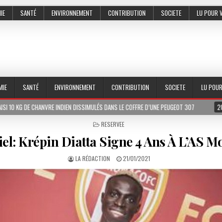
IE
SANTÉ
ENVIRONNEMENT
CONTRIBUTION
SOCIETE
LU POUR 
MIE
SANTÉ
ENVIRONNEMENT
CONTRIBUTION
SOCIETE
LU POU
VRE INDIEN DISSIMULÉS DANS LE COFFRE D’UNE PEUGEOT 307
2026-07-01
LE 
POSTED
RESERVEE
IN
iel: Krépin Diatta Signe 4 Ans À L’AS 
LA RÉDACTION
21/01/2021