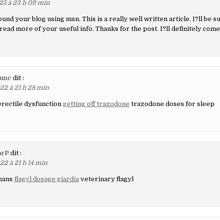
25 à 23 h 09 min
ound your blog using msn. This is a really well written article. I?ll be
 read more of your useful info. Thanks for the post. I?ll definitely com
unc
dit :
22 à 21 h 28 min
rectile dysfunction
getting off trazodone
trazodone doses for sleep
arP
dit :
22 à 21 h 14 min
umans
flagyl dosage giardia
veterinary flagyl