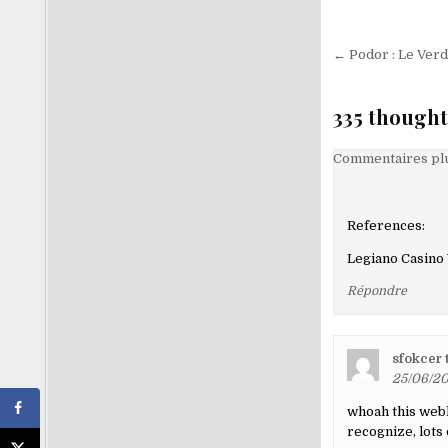
Navigati
← Podor : Le Verd
de
l’article
335 thought
Navigati
Commentaires plu
dans
les
References:
comment
Legiano Casino
Répondre
sfokcer 
25/06/20
whoah this weblo
recognize, lots 