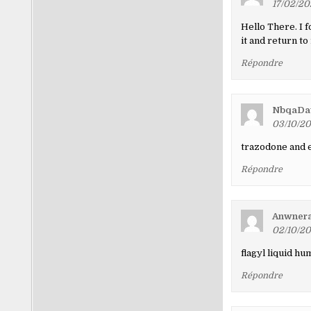
17/02/20
Hello There. I f
it and return to
Répondre
NbqaDa
03/10/20
trazodone and e
Répondre
Anwner
02/10/20
flagyl liquid h
Répondre