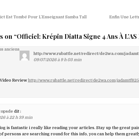
on
ict Est Tombé Pour L’Enseignant Samba Tall
Enfin Une Lett
s on “
Officiel: Krépin Diatta Signe 4 Ans À L’A
on
s anciens
http://www.rubattle.net/redirect/de2wa.com/jadam
09/07/2026 à 9 h 03 min
aires
 Video Review
http://www.rubattle.net/redirect/de2wa.com/jadamtf82
topsde
dit :
26 à 22 h 39 min
g is fantastic i really like reading your articles. Stay up the great pai
of persons are searching round for this info, you can help them greatl