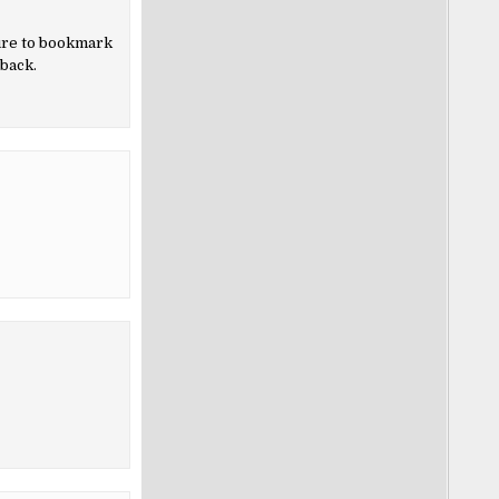
 sure to bookmark
eback.