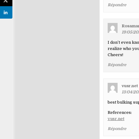
Répondre
Rosamar
19/05/20
I don’t even kno
realize who you
Cheers!
Répondre
vusr.net
13/04/20
best bulking s
References:
vusr.net
Répondre