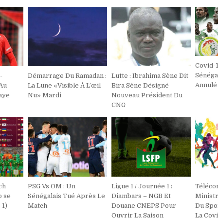
Covid-1
Sénéga
-
Démarrage Du Ramadan :
Lutte : Ibrahima Sène Dit
Annulé
Au
La Lune «Visible À L’œil
Bira Sène Désigné
aye
Nu» Mardi
Nouveau Président Du
CNG
ch
PSG Vs OM : Un
Ligue 1 / Journée 1 :
Téléco
 se
Sénégalais Tué Après Le
Diambars – NGB Et
Minist
 1)
Match
Douane CNEPS Pour
Du Spo
Ouvrir La Saison
La Covi