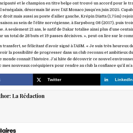
incipauté et le champion en titre belge ont trouvé un accord pour le tr
al sénégalais, désormais lié avec l’AS Monaco jusqu’en juin 2025. Capa
c droit mais aussi au poste d’ailier gauche, Krépin Diatta (1,75m) rejoin
saison au sein de l’élite norvégienne, à Sarpsborg 08 (2017), puis tro
. A seulement 21 ans, le natif de Dakar totalise ainsi plus d’une centa
 un total de 28 buts et 19 passes décisives. », peut-on lire sur le comm
on transfert, se félicitant d’avoir signé à l’ASM. « Je suis très heureux
avoir la possibilité de progresser dans un club reconnu et ambitieux 
e monde connait l’histoire. J’ai hâte de découvrir ce nouvel environn
ec mes nouveaux coéquipiers pour rendre au club la confiance qu’il m’a
k
Twitter
LinkedIn
thor:
La Rédaction
laires