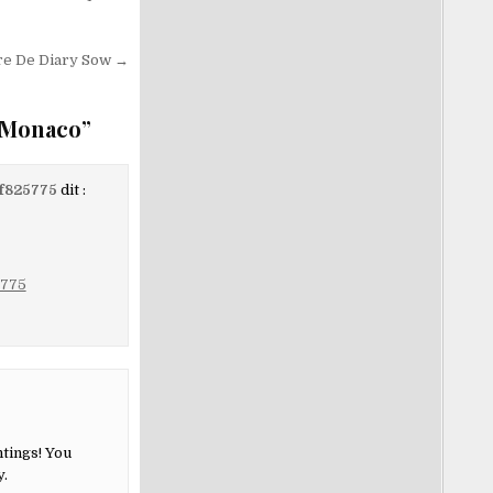
re De Diary Sow →
S Monaco
”
tf825775
dit :
5775
ntings! You
y.