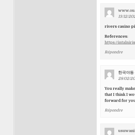
www.oua
13/12/20
rivers casino p
References:
https://intalni
Répondre
한국야동
28/02/20
You really make 
that I think I 
forward for your 
Répondre
usuwani