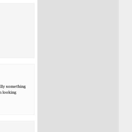
ally something
m looking