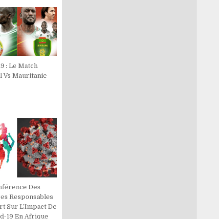
9 : Le Match
l Vs Mauritanie
nférence Des
res Responsables
rt Sur L’Impact De
d-19 En Afrique