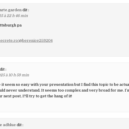
rte.garden
dit :
25 à 22 h 46 min
ittsburgh pa
risecrete.ro/@berenice259204
dit :
25 à 10 h 59 min
it seem so easy with your presentation but I find this topic to be actu
would never understand. It seems too complex and very broad for me. I’
next post, I?ll try to get the hang of it!
e adblue
dit :