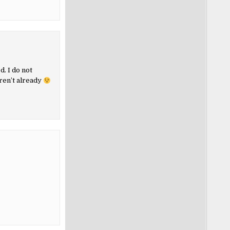
d. I do not
ren’t already