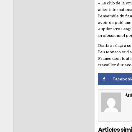
« Le club de la Pr
ailier internation
l’ensemble du flan
avoir disputé une 
Jupiler Pro League
professionnel pour
Diatta a réagi à s
l’AS Monaco et d’
France dont tout l
travailler dur av
Faceboo
Au
Articles simi