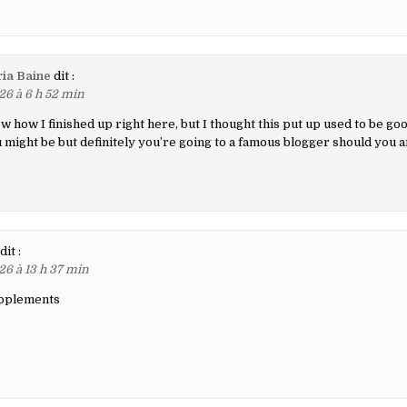
ia Baine
dit :
26 à 6 h 52 min
w how I finished up right here, but I thought this put up used to be goo
 might be but definitely you’re going to a famous blogger should you a
dit :
26 à 13 h 37 min
upplements