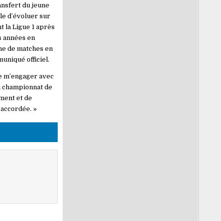
ansfert du jeune
ble d’évoluer sur
t la Ligue 1 après
is années en
ine de matches en
uniqué officiel.
 de m’engager avec
du championnat de
ement et de
 accordée. »