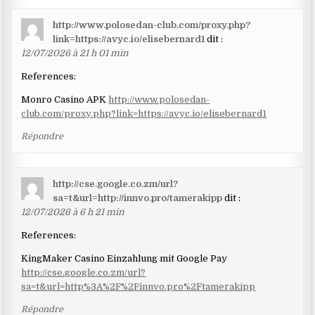
http://www.polosedan-club.com/proxy.php?
link=https://avyc.io/elisebernard1
dit :
12/07/2026 à 21 h 01 min
References:
Monro Casino APK
http://www.polosedan-
club.com/proxy.php?link=https://avyc.io/elisebernard1
Répondre
http://cse.google.co.zm/url?
sa=t&url=http://innvo.pro/tamerakipp
dit :
12/07/2026 à 6 h 21 min
References:
KingMaker Casino Einzahlung mit Google Pay
http://cse.google.co.zm/url?
sa=t&url=http%3A%2F%2Finnvo.pro%2Ftamerakipp
Répondre