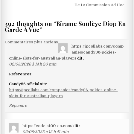
l’article
De La Commission Ad Hoc →
392 thoughts on “
Birame Soulèye Diop En
Garde À Vue
”
Navigation
Commentaires plus anciens
https://ipcollabs.com/comp
dans
anies/candy96-pokies-
les
online-slots-for-australian-players
dit :
02/08/2026 à 14 h 20 min
commentaires
References:
Candy96 official site
https://ipcollabs.com/companies/candy96-pokies-online-
slots-for-australian-players
Répondre
https://code.a100-cn.com/
dit :
02/08/2026 à 12 h 41 min