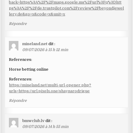
back=https%3A%2F%2Fmaps.google.ms%2Furl%3Fq%3Dhtt
ps%3A%2F%2Fde.trustpilot.com%2Freview%2Fbeyondjewel
lery.de&go=x&code=x&unit=x
Répondre
mineland.net
dit :
09/07/2026 à 15 h 12 min
References:
Horse betting online
References:
https://mineland.net/multi-url-opener.php?
urls=https://url.pixelx.one/shaynarodrigue
Répondre
bmwclub.lv
dit :
09/07/2026 à 14 h 55 min