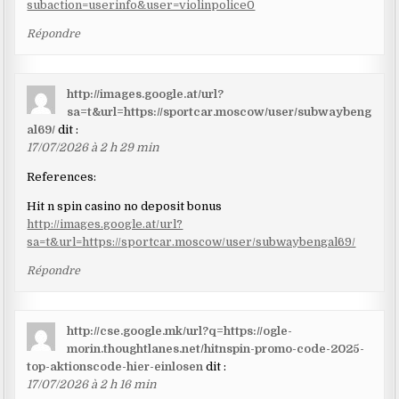
subaction=userinfo&user=violinpolice0
Répondre
http://images.google.at/url?
sa=t&url=https://sportcar.moscow/user/subwaybeng
al69/
dit :
17/07/2026 à 2 h 29 min
References:
Hit n spin casino no deposit bonus
http://images.google.at/url?
sa=t&url=https://sportcar.moscow/user/subwaybengal69/
Répondre
http://cse.google.mk/url?q=https://ogle-
morin.thoughtlanes.net/hitnspin-promo-code-2025-
top-aktionscode-hier-einlosen
dit :
17/07/2026 à 2 h 16 min