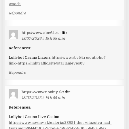
wood4
Répondre
http://www.abc64.ru
dit :
18/07/2026 à 18 h 58 min
References:
Lollybet Casino Lizenz
http://www.abc64.ru/out.php?
link=https://linktraffic.site/starlanieves68
Répondre
https://www.noviny.sk/
dit :
18/07/2026 à 18 h 55 min
References:
Lollybet Casino Live Casino
https://www.noviny.sk/galeria/23991-den-vitazstva-nad-
fasizmom/6444f30a-2dbd-47a3-b742-80655848a56e?