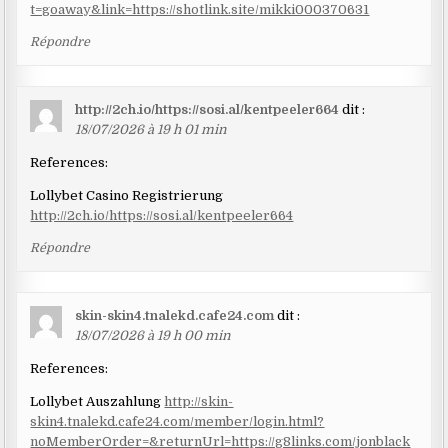
t=goaway&link=https://shotlink.site/mikki000370631
Répondre
http://2ch.io/https://sosi.al/kentpeeler664
dit :
18/07/2026 à 19 h 01 min
References:
Lollybet Casino Registrierung
http://2ch.io/https://sosi.al/kentpeeler664
Répondre
skin-skin4.tnalekd.cafe24.com
dit :
18/07/2026 à 19 h 00 min
References:
Lollybet Auszahlung
http://skin-
skin4.tnalekd.cafe24.com/member/login.html?
noMemberOrder=&returnUrl=https://g8links.com/jonblack