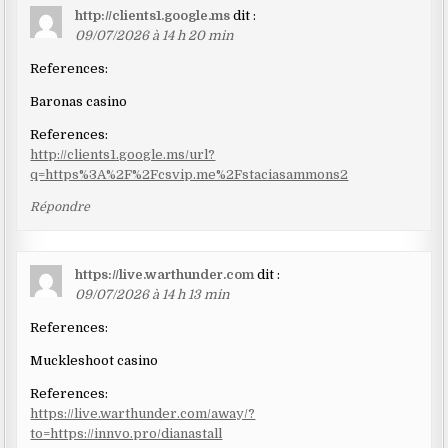
http://clients1.google.ms
dit :
09/07/2026 à 14 h 20 min
References:
Baronas casino
References:
http://clients1.google.ms/url?
q=https%3A%2F%2Fcsvip.me%2Fstaciasammons2
Répondre
https://live.warthunder.com
dit :
09/07/2026 à 14 h 13 min
References:
Muckleshoot casino
References:
https://live.warthunder.com/away/?
to=https://innvo.pro/dianastall