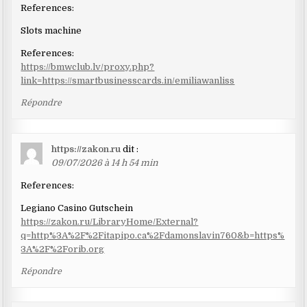
References:
Slots machine
References:
https://bmwclub.lv/proxy.php?
link=https://smartbusinesscards.in/emiliawanliss
Répondre
https://zakon.ru
dit :
09/07/2026 à 14 h 54 min
References:
Legiano Casino Gutschein
https://zakon.ru/LibraryHome/External?
q=http%3A%2F%2Fitapipo.ca%2Fdamonslavin760&b=https%
3A%2F%2Forib.org
Répondre