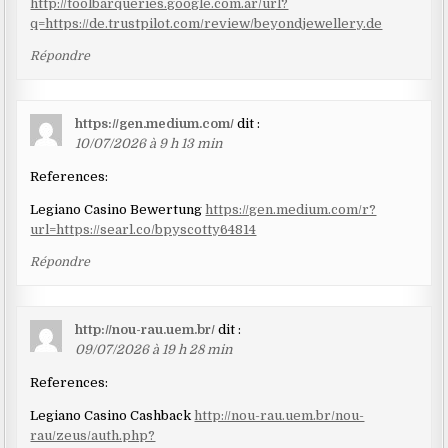
http://toolbarqueries.google.com.ar/url?
q=https://de.trustpilot.com/review/beyondjewellery.de
Répondre
https://gen.medium.com/
dit :
10/07/2026 à 9 h 13 min
References:
Legiano Casino Bewertung
https://gen.medium.com/r?
url=https://searl.co/bpyscotty64814
Répondre
http://nou-rau.uem.br/
dit :
09/07/2026 à 19 h 28 min
References:
Legiano Casino Cashback
http://nou-rau.uem.br/nou-
rau/zeus/auth.php?