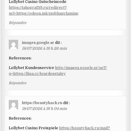
Lollybet Casino Gutscheincode
https://tahograf39.ru/redirect?
url=https://odeon.ink/siobhanvlaming
Répondre
images.google.sr
dit :
18/07/2026 à 19 h 26 min
References:
Lollybet Kundenservice
http://images.google.sr/url?
q=https://lksa.cc/lourdesstaley
Répondre
https://beautyhack.ru
dit :
18/07/2026 à 19 h 04 min
References:
Lollybet Casino Freispiele
https://beautyhack.ru/mail?