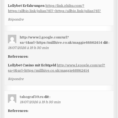
Lollybet Erfahrungen
https://link.zhihu.com/?
https://allbio.link/julian78l7=https://allbio.link/julian78l7
Répondre
http://www.l.google.com/url?
sa=t&url=https://millhive.co.uk/maggie68862454
dit :
18/07/2026 à 19 h 30 min
References:
Lollybet Casino mit Echtgeld
http://www.l.google.com/url?
sa=t&url=https://millhive.co.uk/maggie68862454
Répondre
tahograf39.ru
dit :
18/07/2026 à 19 h 30 min
References: