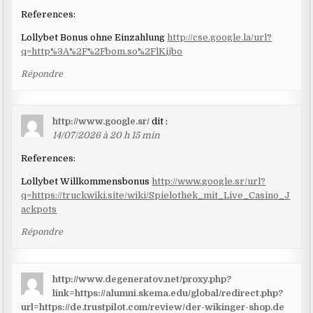
References:
Lollybet Bonus ohne Einzahlung
http://cse.google.la/url?
q=http%3A%2F%2Fbom.so%2FlKijbo
Répondre
http://www.google.sr/
dit :
14/07/2026 à 20 h 15 min
References:
Lollybet Willkommensbonus
http://www.google.sr/url?
q=https://truckwiki.site/wiki/Spielothek_mit_Live_Casino_J
ackpots
Répondre
http://www.degeneratov.net/proxy.php?
link=https://alumni.skema.edu/global/redirect.php?
url=https://de.trustpilot.com/review/der-wikinger-shop.de