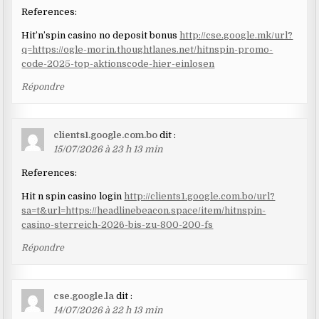
References:
Hit’n’spin casino no deposit bonus
http://cse.google.mk/url?
q=https://ogle-morin.thoughtlanes.net/hitnspin-promo-
code-2025-top-aktionscode-hier-einlosen
Répondre
clients1.google.com.bo
dit :
15/07/2026 à 23 h 13 min
References:
Hit n spin casino login
http://clients1.google.com.bo/url?
sa=t&url=https://headlinebeacon.space/item/hitnspin-
casino-sterreich-2026-bis-zu-800-200-fs
Répondre
cse.google.la
dit :
14/07/2026 à 22 h 13 min