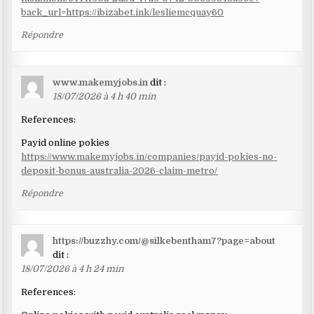
back_url=https://ibizabet.ink/lesliemcquay60
Répondre
www.makemyjobs.in
dit :
18/07/2026 à 4 h 40 min
References:
Payid online pokies
https://www.makemyjobs.in/companies/payid-pokies-no-
deposit-bonus-australia-2026-claim-metro/
Répondre
https://buzzhy.com/@silkebentham7?page=about
dit :
18/07/2026 à 4 h 24 min
References: