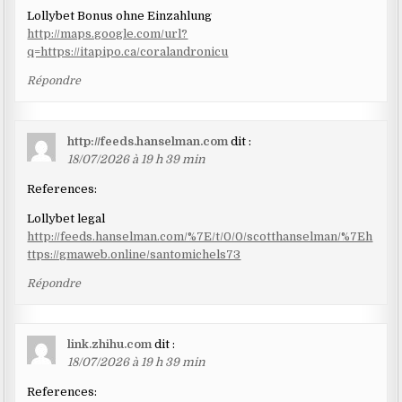
Lollybet Bonus ohne Einzahlung
http://maps.google.com/url?
q=https://itapipo.ca/coralandronicu
Répondre
http://feeds.hanselman.com
dit :
18/07/2026 à 19 h 39 min
References:
Lollybet legal
http://feeds.hanselman.com/%7E/t/0/0/scotthanselman/%7Eh
ttps://gmaweb.online/santomichels73
Répondre
link.zhihu.com
dit :
18/07/2026 à 19 h 39 min
References: