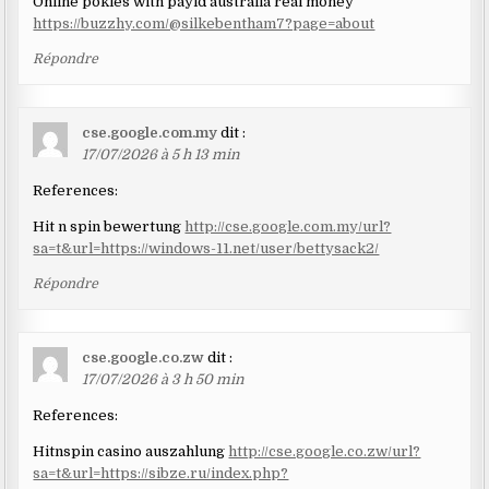
Online pokies with payid australia real money
https://buzzhy.com/@silkebentham7?page=about
Répondre
cse.google.com.my
dit :
17/07/2026 à 5 h 13 min
References:
Hit n spin bewertung
http://cse.google.com.my/url?
sa=t&url=https://windows-11.net/user/bettysack2/
Répondre
cse.google.co.zw
dit :
17/07/2026 à 3 h 50 min
References:
Hitnspin casino auszahlung
http://cse.google.co.zw/url?
sa=t&url=https://sibze.ru/index.php?