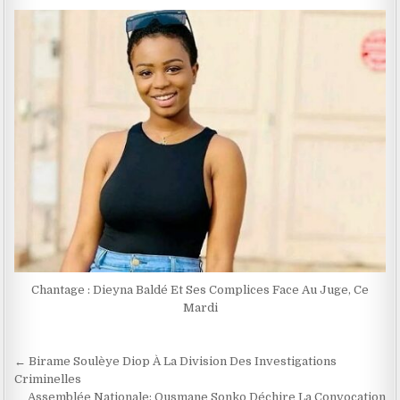
Chantage : Dieyna Baldé Et Ses Complices Face Au Juge, Ce
Mardi
Navigation
← Birame Soulèye Diop À La Division Des Investigations
de
Criminelles
Assemblée Nationale: Ousmane Sonko Déchire La Convocation