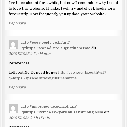
I’ve been absent for a while, but now I remember why I used
to love this website. Thanks, I will try and check back more
frequently. How frequently you update your website?
Répondre
http://cse.google.co.th/url?
q=https://spread.site/augustinaherma
dit :
20/07/2026 à 7 h 14 min
References:
Lollybet No Deposit Bonus
http://cse.google.co.th/url?
q=https://spread.site/augustinaherma
Répondre
http://maps.google.com.et/url?
q=https://voffice.lawyers.bh/savannahglasse
dit :
20/07/2026 à 1 h 17 min