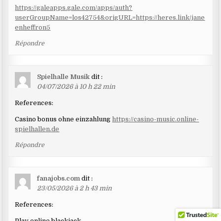
https://galeapps.gale.com/apps/auth?
userGroupName=los42754&origURL=https://heres.link/jane
enheffron5
Répondre
Spielhalle Musik
dit :
04/07/2026 à 10 h 22 min
References:
Casino bonus ohne einzahlung
https://casino-music.online-
spielhallen.de
Répondre
fanajobs.com
dit :
23/05/2026 à 2 h 43 min
References:
Play online blackjack