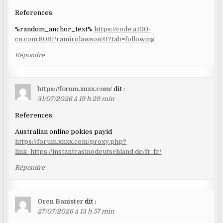
References:
%random_anchor_text%
https://code.a100-
cn.com:8081/ramirolawson31?tab=following
Répondre
https://forum.xnxx.com/
dit :
31/07/2026 à 19 h 29 min
References:
Australian online pokies payid
https://forum.xnxx.com/proxy.php?
link=https://instantcasinodeutschland.de/fr-fr/
Répondre
Oren Banister
dit :
27/07/2026 à 13 h 57 min