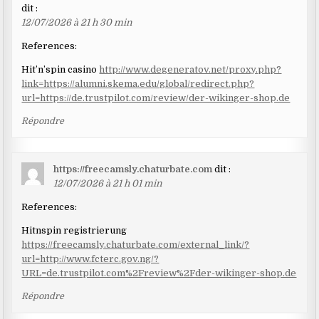
dit :
12/07/2026 à 21 h 30 min
References:
Hit’n’spin casino
http://www.degeneratov.net/proxy.php?
link=https://alumni.skema.edu/global/redirect.php?
url=https://de.trustpilot.com/review/der-wikinger-shop.de
Répondre
https://freecamsly.chaturbate.com
dit :
12/07/2026 à 21 h 01 min
References:
Hitnspin registrierung
https://freecamsly.chaturbate.com/external_link/?
url=http://www.fcterc.gov.ng/?
URL=de.trustpilot.com%2Freview%2Fder-wikinger-shop.de
Répondre