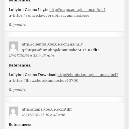
References:
Lollybet Casino Login
http://maps.google.com.et/url?
q=https://voffice.lawyers.bh/savannahglasse
Répondre
http://clients1.google.com.na/url?
q=https://fhoz.shop/kimmosher40700
dit :
19/07/2026 à 22 h 46 min
References:
Lollybet Casino Download
http://clients1.google.com.na/url?
q=https://fhoz.shop/kimmosher40700
Répondre
http://maps.google.com/
dit :
18/07/2026 à 19 h 45 min
References: