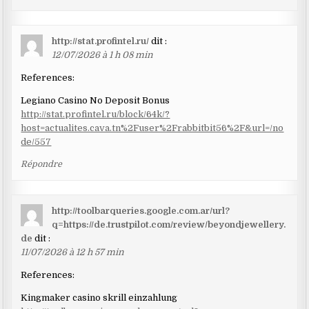
http://stat.profintel.ru/
dit :
12/07/2026 à 1 h 08 min
References:
Legiano Casino No Deposit Bonus
http://stat.profintel.ru/block/64k/?
host=actualites.cava.tn%2Fuser%2Frabbitbit56%2F&url=/no
de/557
Répondre
http://toolbarqueries.google.com.ar/url?
q=https://de.trustpilot.com/review/beyondjewellery.
de
dit :
11/07/2026 à 12 h 57 min
References:
Kingmaker casino skrill einzahlung