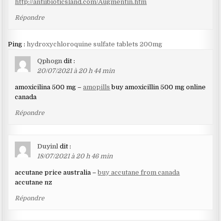
http://antiibioticsland.com/Augmentin.htm
Répondre
Ping :
hydroxychloroquine sulfate tablets 200mg
Qphogn
dit :
20/07/2021 à 20 h 44 min
amoxicilina 500 mg –
amopills
buy amoxicillin 500 mg online
canada
Répondre
Duyinl
dit :
18/07/2021 à 20 h 46 min
accutane price australia –
buy accutane from canada
accutane nz
Répondre