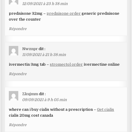
12/09/2021 à 23 h 38 min
prednisone 32mg –
prednisone order
generic prednisone
over the counter
Répondre
Nwznpr
dit :
11/09/2021 à 21 h 38 min
ivermectin 3mg tab –
stromectol order
ivermectine online
Répondre
Zkujmm
dit :
09/09/2021 à 9 h 05 min
where can i buy cialis without a prescription –
Get cialis
cialis 20mg cost canada
Répondre