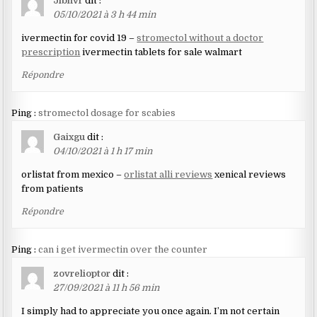
Jfbhvr
dit :
05/10/2021 à 3 h 44 min
ivermectin for covid 19 –
stromectol without a doctor
prescription
ivermectin tablets for sale walmart
Répondre
Ping :
stromectol dosage for scabies
Gaixgu
dit :
04/10/2021 à 1 h 17 min
orlistat from mexico –
orlistat alli reviews
xenical reviews
from patients
Répondre
Ping :
can i get ivermectin over the counter
zovrelioptor
dit :
27/09/2021 à 11 h 56 min
I simply had to appreciate you once again. I’m not certain