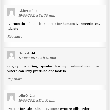
Gkbvap
dit :
19/09/2021 à 6 h 30 min
ivermectin online –
ivermectin for humans
ivermectin 3mg
tablets
Répondre
Gsnskb
dit :
17/09/2021 à 22 h 45 min
doxycycline 100mg capsules uk –
buy prednisolone online
where can i buy prednisolone tablets
Répondre
Dlkrfv
dit :
16/09/2021 à 13 h 31 min
cytotec for sale online –
cytotexr
cytotec pills order