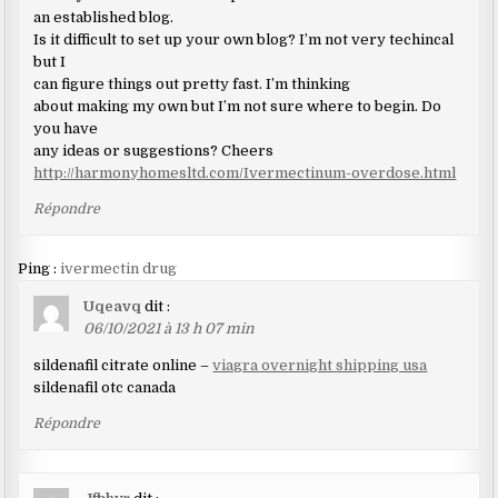
an established blog.
Is it difficult to set up your own blog? I’m not very techincal
but I
can figure things out pretty fast. I’m thinking
about making my own but I’m not sure where to begin. Do
you have
any ideas or suggestions? Cheers
http://harmonyhomesltd.com/Ivermectinum-overdose.html
Répondre
Ping :
ivermectin drug
Uqeavq
dit :
06/10/2021 à 13 h 07 min
sildenafil citrate online –
viagra overnight shipping usa
sildenafil otc canada
Répondre