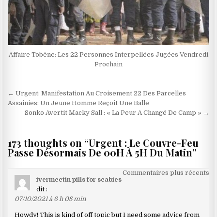
Affaire Tobène: Les 22 Personnes Interpellées Jugées Vendredi
Prochain
Navigation
← Urgent: Manifestation Au Croisement 22 Des Parcelles
de
Assainies: Un Jeune Homme Reçoit Une Balle
Sonko Avertit Macky Sall : « La Peur A Changé De Camp » →
l’article
173 thoughts on “
Urgent : Le Couvre-Feu
Passe Désormais De 00H À 5H Du Matin
”
Navigation
Commentaires plus récents
ivermectin pills for scabies
dans
dit :
les
07/10/2021 à 6 h 08 min
commentaires
Howdy! This is kind of off topic but I need some advice from