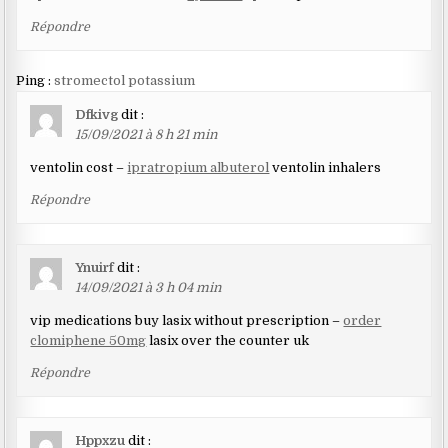
Répondre
Ping :
stromectol potassium
Dfkivg
dit :
15/09/2021 à 8 h 21 min
ventolin cost –
ipratropium albuterol
ventolin inhalers
Répondre
Ynuirf
dit :
14/09/2021 à 3 h 04 min
vip medications buy lasix without prescription –
order
clomiphene 50mg
lasix over the counter uk
Répondre
Hppxzu
dit :