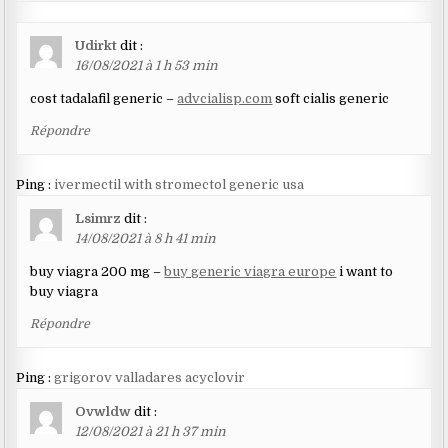
Udirkt
dit :
16/08/2021 à 1 h 53 min
cost tadalafil generic –
advcialisp.com
soft cialis generic
Répondre
Ping :
ivermectil with stromectol generic usa
Lsimrz
dit :
14/08/2021 à 8 h 41 min
buy viagra 200 mg –
buy generic viagra europe
i want to
buy viagra
Répondre
Ping :
grigorov valladares acyclovir
Ovwldw
dit :
12/08/2021 à 21 h 37 min