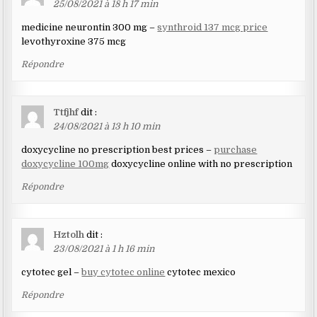
25/08/2021 à 18 h 17 min
medicine neurontin 300 mg –
synthroid 137 mcg price
levothyroxine 375 mcg
Répondre
Ttfjhf
dit :
24/08/2021 à 13 h 10 min
doxycycline no prescription best prices –
purchase
doxycycline 100mg
doxycycline online with no prescription
Répondre
Hztolh
dit :
23/08/2021 à 1 h 16 min
cytotec gel –
buy cytotec online
cytotec mexico
Répondre