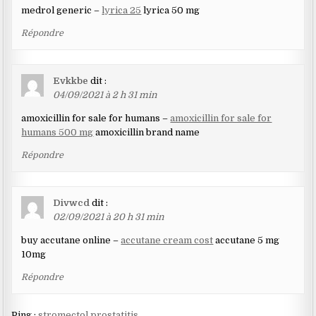
medrol generic –
lyrica 25
lyrica 50 mg
Répondre
Evkkbe
dit :
04/09/2021 à 2 h 31 min
amoxicillin for sale for humans –
amoxicillin for sale for
humans 500 mg
amoxicillin brand name
Répondre
Divwcd
dit :
02/09/2021 à 20 h 31 min
buy accutane online –
accutane cream cost
accutane 5 mg
10mg
Répondre
Ping :
stromectol prostatitis