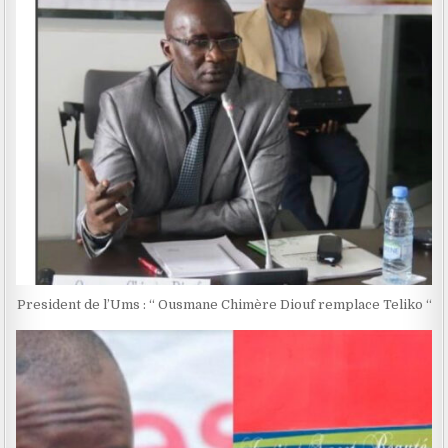
President de l’Ums : “ Ousmane Chimère Diouf remplace Teliko “