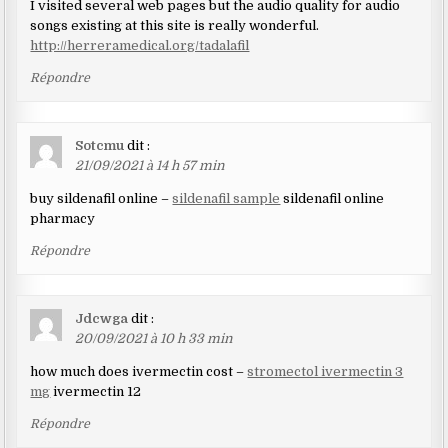
I visited several web pages but the audio quality for audio
songs existing at this site is really wonderful.
http://herreramedical.org/tadalafil
Répondre
Sotcmu
dit :
21/09/2021 à 14 h 57 min
buy sildenafil online –
sildenafil sample
sildenafil online
pharmacy
Répondre
Jdcwga
dit :
20/09/2021 à 10 h 33 min
how much does ivermectin cost –
stromectol ivermectin 3
mg
ivermectin 12
Répondre