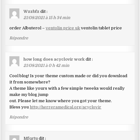
Wzzbfz
dit :
21/08/2021 à 15 h 34 min
order Albuterol –
ventolin price uk
ventolin tablet price
Répondre
how long does acyclovir work
dit :
21/08/2021 à 0 h 42 min
Cool blog! Is your theme custom made or did you download
it from somewhere?
A theme like yours with a few simple tweeks would really
make my blog jump
out. Please let me know where you got your theme.
Bless you
http://herreramedical.org/acyclovir
Répondre
Mfqrtu
dit :