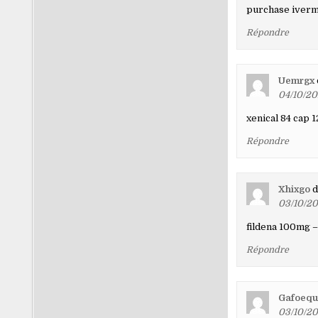
purchase iverm
Répondre
Uemrgx
04/10/20
xenical 84 cap
Répondre
Xhixgo
d
03/10/20
fildena 100mg 
Répondre
Gafoequi
03/10/20