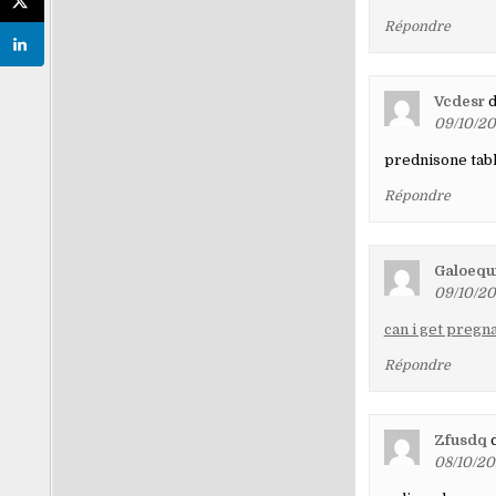
Répondre
Vcdesr
d
09/10/20
prednisone tab
Répondre
Galoequi
09/10/20
can i get pregn
Répondre
Zfusdq
d
08/10/20