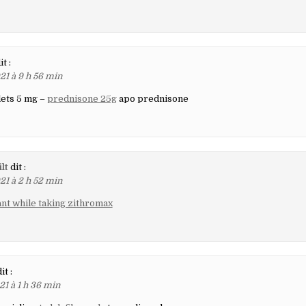
it :
21 à 9 h 56 min
lets 5 mg –
prednisone 25g
apo prednisone
lt
dit :
21 à 2 h 52 min
ant while taking zithromax
it :
21 à 1 h 36 min