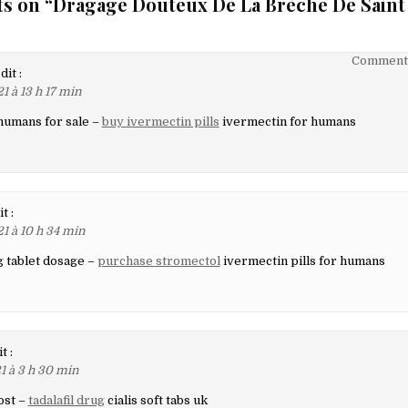
s on “
Dragage Douteux De La Brèche De Saint 
on
Commenta
dit :
1 à 13 h 17 min
humans for sale –
buy ivermectin pills
ivermectin for humans
aires
it :
1 à 10 h 34 min
 tablet dosage –
purchase stromectol
ivermectin pills for humans
t :
1 à 3 h 30 min
ost –
tadalafil drug
cialis soft tabs uk