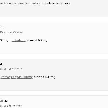
ectin –
ivermectin medication
stromectol oral
dit :
21 à 12 h 24 min
 120mg –
orlistxen
xenical 60 mg
it :
21 à 9 h 32 min
–
kamagra gold 100mg
fildena 150mg
lt
dit :
21 à 4 h 01 min