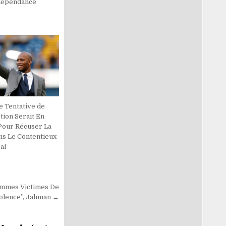
dépendance
ne Tentative de
tion Serait En
Pour Récuser La
ns Le Contentieux
al
Femmes Victimes De
olence”, Jahman →