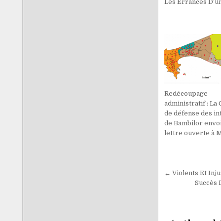
Les Errances D’un
Redécoupage
administratif : La 
de défense des in
de Bambilor envo
lettre ouverte à 
Navigati
← Violents Et Inj
de
Succès 
l’article