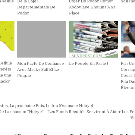
 Sénile
De la Cojer
Cojer De Podor Remet
Son In
Départementale De
Abdoulaye Khouma À Sa
Podor
Place
Cellule
Mon Pacte De Confiance
Le Peuple En Parle !
Fif : U
térêts
Avec Macky Sall Et Le
Corrup
ie une
Peuple
Cours 
Macky
Fifa Da
Élector
on
ustes, La prochaine Fois, Le feu (Ousmane Ndoye)
De La chanson “Ndèye” : “Les Fonds Récoltés Serviront À Aider Les 
Vi