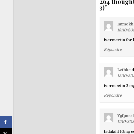
264 thought
3)
”
Navigati
Immqkh
dans
13/10/202
les
ivermectin for 
comment
Répondre
Lvtbkc
d
12/10/202
ivermectin 3 mg
Répondre
Ygfpns
di
11/10/202
tadalafil 10mg c