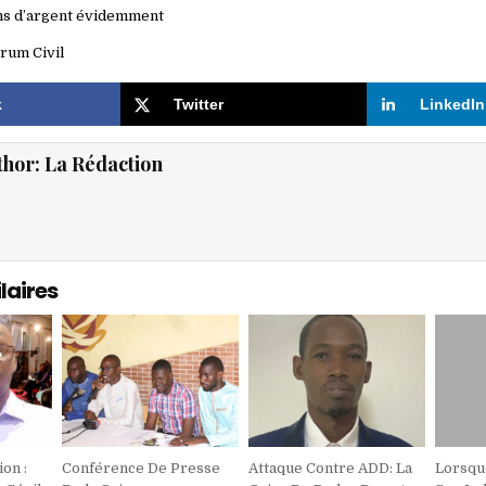
ns d’argent évidemment
rum Civil
k
Twitter
LinkedIn
thor:
La Rédaction
laires
on :
Conférence De Presse
Attaque Contre ADD: La
Lorsqu