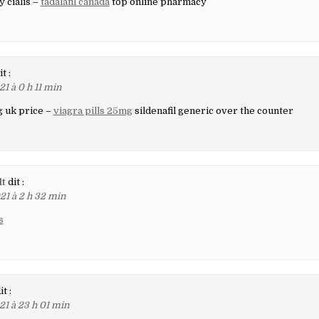
 cialis –
tadalafil canada
top online pharmacy
it :
1 à 0 h 11 min
g uk price –
viagra pills 25mg
sildenafil generic over the counter
lt
dit :
21 à 2 h 32 min
s
it :
21 à 23 h 01 min