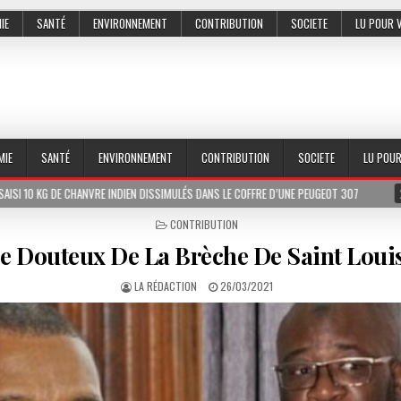
IE
SANTÉ
ENVIRONNEMENT
CONTRIBUTION
SOCIETE
LU POUR 
MIE
SANTÉ
ENVIRONNEMENT
CONTRIBUTION
SOCIETE
LU POU
ANVRE INDIEN DISSIMULÉS DANS LE COFFRE D’UNE PEUGEOT 307
2026-07-01
L
POSTED
CONTRIBUTION
IN
 Douteux De La Brèche De Saint Louis 
LA RÉDACTION
26/03/2021