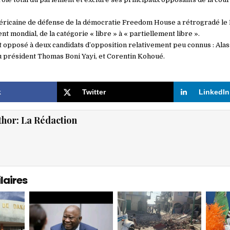
éricaine de défense de la démocratie Freedom House a rétrogradé le B
t mondial, de la catégorie « libre » à « partiellement libre ».
it opposé à deux candidats d’opposition relativement peu connus : Al
du président Thomas Boni Yayi, et Corentin Kohoué.
k
Twitter
LinkedIn
thor:
La Rédaction
laires