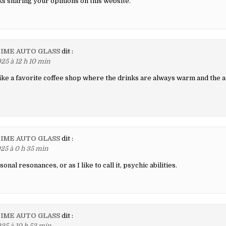
ks sharing your opinions on this website.
IME AUTO GLASS
dit :
25 à 12 h 10 min
like a favorite coffee shop where the drinks are always warm and the 
IME AUTO GLASS
dit :
25 à 0 h 35 min
nal resonances, or as I like to call it, psychic abilities.
IME AUTO GLASS
dit :
25 à 10 h 52 min