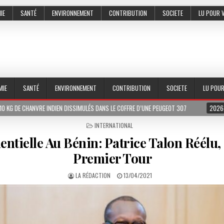
IE
SANTÉ
ENVIRONNEMENT
CONTRIBUTION
SOCIETE
LU POUR 
MIE
SANTÉ
ENVIRONNEMENT
CONTRIBUTION
SOCIETE
LU POU
 INDIEN DISSIMULÉS DANS LE COFFRE D’UNE PEUGEOT 307
2026-07-01
LE PR
POSTED
INTERNATIONAL
IN
entielle Au Bénin: Patrice Talon Réélu,
Premier Tour
LA RÉDACTION
13/04/2021