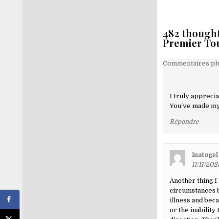
de
l’article
482 thought
Premier To
Navigati
Commentaires plu
dans
les
I truly apprecia
comment
You’ve made my
Répondre
Inatogel
11/11/202
Another thing I 
circumstances b
illness and beca
or the inabilit