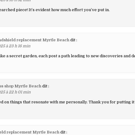
earched piece! It’s evident how much effort you’ve put in.
ndshield replacement Myrtle Beach
dit :
25 à 23 h 16 min
ike a secret garden, each post a path leading to new discoveries and de
ss shop Myrtle Beach
dit :
25 à 22 h 01 min
d on things that resonate with me personally. Thank you for putting it
eld replacement Myrtle Beach
dit :