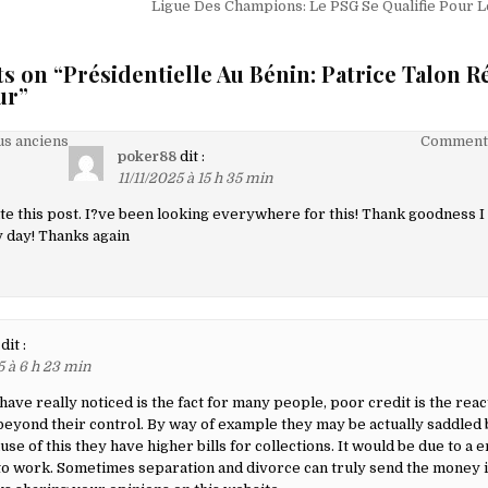
Ligue Des Champions: Le PSG Se Qualifie Pour 
s on “
Présidentielle Au Bénin: Patrice Talon R
ur
”
on
s anciens
Commenta
poker88
dit :
11/11/2025 à 15 h 35 min
te this post. I?ve been looking everywhere for this! Thank goodness I 
aires
 day! Thanks again
dit :
5 à 6 h 23 min
have really noticed is the fact for many people, poor credit is the reac
eyond their control. By way of example they may be actually saddled 
use of this they have higher bills for collections. It would be due to a
y to work. Sometimes separation and divorce can truly send the money 