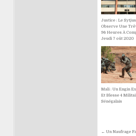
Justice : Le Sytjus
Observe Une Trê
96 Heures À Com
Jeudi 7 oût 2020
Mali : Un Engin E
Et Blesse 4 Milita
Sénégalais
Navigati
← Un Naufrage Fai