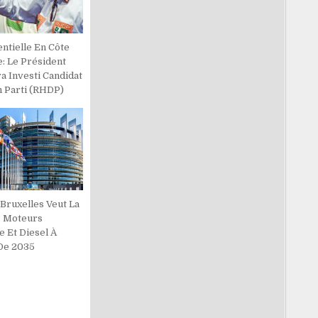
ntielle En Côte
e: Le Président
a Investi Candidat
n Parti (RHDP)
 Bruxelles Veut La
s Moteurs
e Et Diesel À
 De 2035