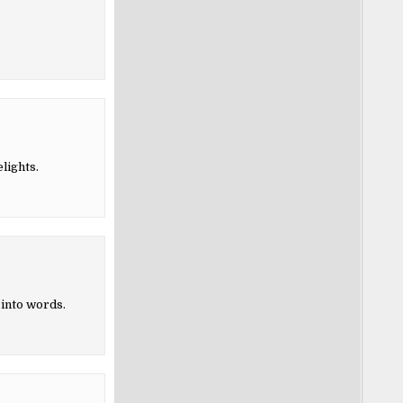
lights.
 into words.