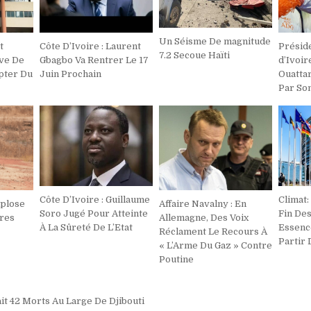
Un Séisme De magnitude
t
Côte D’Ivoire : Laurent
Préside
7.2 Secoue Haïti
ve De
Gbagbo Va Rentrer Le 17
d’Ivoir
pter Du
Juin Prochain
Ouattar
Par So
Côte D’Ivoire : Guillaume
Climat:
xplose
Affaire Navalny : En
Soro Jugé Pour Atteinte
Fin De
ires
Allemagne, Des Voix
À La Sûreté De L’Etat
Essenc
Réclament Le Recours À
Partir
« L’Arme Du Gaz » Contre
Poutine
on
t 42 Morts Au Large De Djibouti