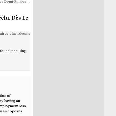
Les Demi-Finales →
éélu, Dès Le
ires plus récents
found it on Bing.
tion of
by having an
 employment loss
in an opposite