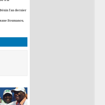
énin l’an dernier
assane Soumanou,