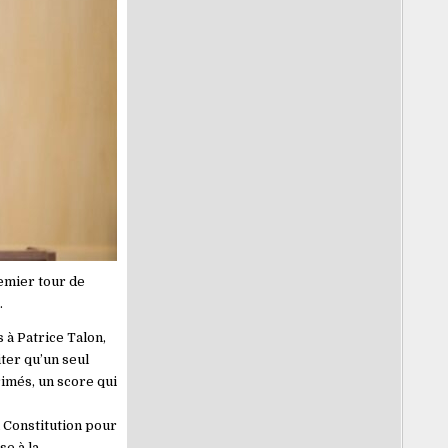
remier tour de
.
 à Patrice Talon,
iter qu’un seul
rimés, un score qui
a Constitution pour
se à la