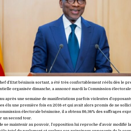
chef d’Etat béninois sortant, a été très confortablement réélu dès le p
entielle organisée dimanche, a annoncé mardi la Commission électorale
tenu après une semaine de manifestations parfois violentes d’opposants
s élu une première fois en 2016 et qui avait alors promis de ne sollic
Commission électorale béninoise, il a obtenu 86,36% des suffrages exp
r un second tour.
e se maintenir au pouvoir, l’opposition lui reproche d’avoir modifié l
ôle total du parlement et exclure ses principaux opposants de la cour