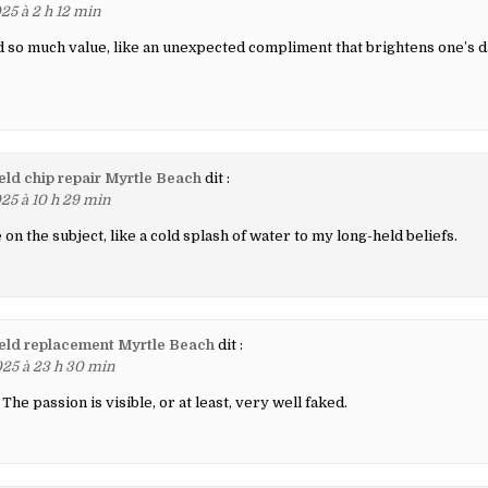
25 à 2 h 12 min
d so much value, like an unexpected compliment that brightens one’s d
ld chip repair Myrtle Beach
dit :
25 à 10 h 29 min
on the subject, like a cold splash of water to my long-held beliefs.
eld replacement Myrtle Beach
dit :
25 à 23 h 30 min
 The passion is visible, or at least, very well faked.