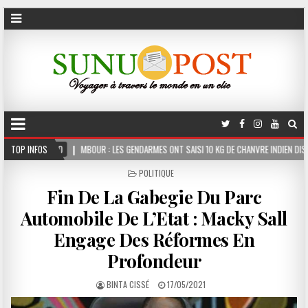
UR : LES GENDARMES ONT SAISI 10 KG DE CHANVRE INDIEN DISSIMULÉS DANS LE COFFRE D
TOP INFOS
POSTED
POLITIQUE
IN
Fin De La Gabegie Du Parc
Automobile De L’Etat : Macky Sall
Engage Des Réformes En
Profondeur
BINTA CISSÉ
17/05/2021