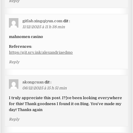
Reply
gitlab.xingqiyun.com
dit :
11/12/2025 à 11 h 38 min
mahnomen casino
References:
https://git.srv.ink/alexandriaedmo
Reply
akongcuan
dit :
06/12/2025 à 15 h 51 min
I truly appreciate this post. I?¦ve been looking everywhere
for this! Thank goodness I found it on Bing. You’ve made my
day! Thanks again
Reply