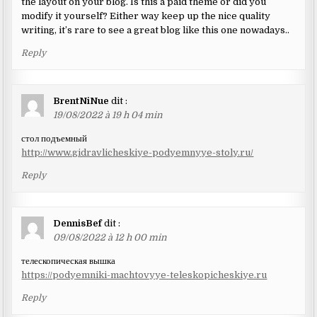
the layout on your blog. Is this a paid theme or did you
modify it yourself? Either way keep up the nice quality
writing, it’s rare to see a great blog like this one nowadays..
Reply
BrentNiNue
dit :
19/08/2022 à 19 h 04 min
стол подъемный
http://www.gidravlicheskiye-podyemnyye-stoly.ru/
Reply
DennisBef
dit :
09/08/2022 à 12 h 00 min
телескопическая вышка
https://podyemniki-machtovyye-teleskopicheskiye.ru
Reply