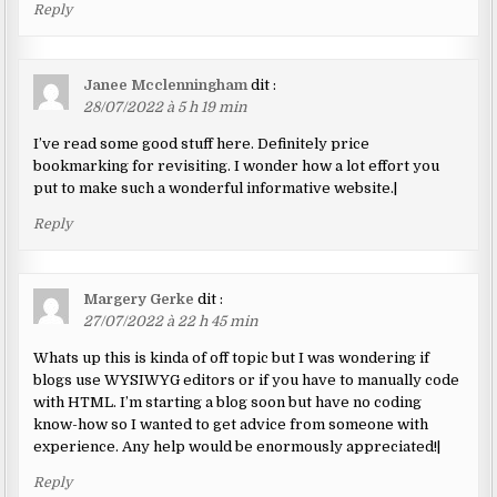
Reply
Janee Mcclenningham
dit :
28/07/2022 à 5 h 19 min
I’ve read some good stuff here. Definitely price
bookmarking for revisiting. I wonder how a lot effort you
put to make such a wonderful informative website.|
Reply
Margery Gerke
dit :
27/07/2022 à 22 h 45 min
Whats up this is kinda of off topic but I was wondering if
blogs use WYSIWYG editors or if you have to manually code
with HTML. I’m starting a blog soon but have no coding
know-how so I wanted to get advice from someone with
experience. Any help would be enormously appreciated!|
Reply