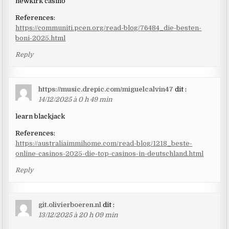
newkirk casino
References:
https://communiti.pcen.org/read-blog/76484_die-besten-
boni-2025.html
Reply
https://music.drepic.com/miguelcalvin47
dit :
14/12/2025 à 0 h 49 min
learn blackjack
References:
https://australiaimmihome.com/read-blog/1218_beste-
online-casinos-2025-die-top-casinos-in-deutschland.html
Reply
git.olivierboeren.nl
dit :
13/12/2025 à 20 h 09 min