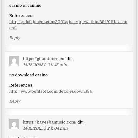
casino el camino
References:
http://gitlab.juncdt.com:3001/giuseppewatkin/3849151/-/issu
es/1
Reply
https://git.antcore.cn/
dit :
14/12/2025 à 2 h 45 min
no download casino
References:
http://www.befitsoft.com/deloresdown384
Reply
https://kayesbamusic.com/
dit :
14/12/2025 à 2 h 04 min