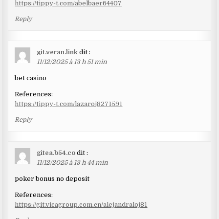
https://tippy-t.com/abelbaer64407
Reply
git.veran.link
dit :
11/12/2025 à 13 h 51 min
bet casino
References:
https://tippy-t.com/lazaroj8271591
Reply
gitea.b54.co
dit :
11/12/2025 à 13 h 44 min
poker bonus no deposit
References:
https://git.vicagroup.com.cn/alejandraloj81