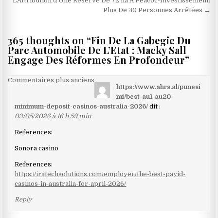
L’Attribution d’Une Réserve De 72 ha À Peacoc-Investissement:
Plus De 30 Personnes Arrêtées →
365 thoughts on “
Fin De La Gabegie Du
Parc Automobile De L’Etat : Macky Sall
Engage Des Réformes En Profondeur
”
Navigation
Commentaires plus anciens
https://www.ahrs.al/punesi
dans
mi/best-au1-au20-
les
minimum-deposit-casinos-australia-2026/
dit :
03/05/2026 à 16 h 59 min
commentaires
References:
Sonora casino
References:
https://iratechsolutions.com/employer/the-best-payid-
casinos-in-australia-for-april-2026/
Reply