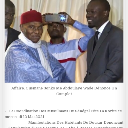
Affaire: Ousmane Sonko Me Abdoulaye Wade Dénonce Un
Complot
Navigation
← La Coordination Des Musulmans Du Sénégal Fête La Korité ce
de
mercredi 12 Mai 2021
Manifestations Des Habitants De Dougar Dénonçant
l’article