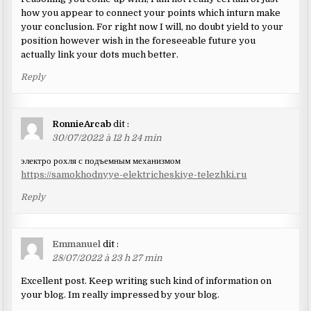
how you appear to connect your points which inturn make
your conclusion. For right now I will, no doubt yield to your
position however wish in the foreseeable future you
actually link your dots much better.
Reply
RonnieArcab
dit :
30/07/2022 à 12 h 24 min
электро рохля с подъемным механизмом
https://samokhodnyye-elektricheskiye-telezhki.ru
Reply
Emmanuel
dit :
28/07/2022 à 23 h 27 min
Excellent post. Keep writing such kind of information on
your blog. Im really impressed by your blog.