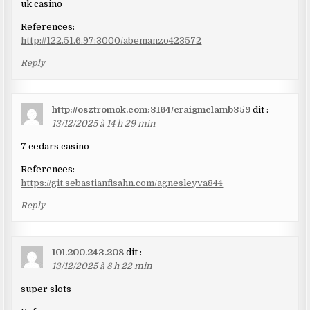
uk casino
References:
http://122.51.6.97:3000/abemanzo423572
Reply
http://osztromok.com:3164/craigmclamb359
dit :
13/12/2025 à 14 h 29 min
7 cedars casino
References:
https://git.sebastianfisahn.com/agnesleyva844
Reply
101.200.243.208
dit :
13/12/2025 à 8 h 22 min
super slots