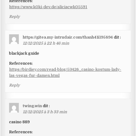
References:
https://www.k0ki-dev.de/aliciacwk05591
Reply
https://gitea.my-intrudair.com/thanh41i195894
dit :
12/12/2025 à 22 h 46 min
blackjack guide
References:
https://birdiey.com/read-blog/53426_casino-kostum-lady-
las-vegas-fur-damen.html
Reply
twing.win
dit :
12/12/2025 à 3 h 33 min
casino 889
References: