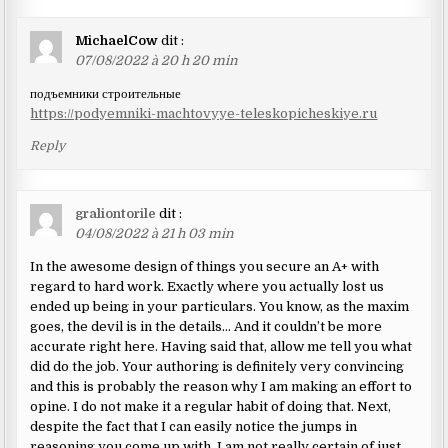
MichaelCow
dit :
07/08/2022 à 20 h 20 min
подъемники строительные
https://podyemniki-machtovyye-teleskopicheskiye.ru
Reply
graliontorile
dit :
04/08/2022 à 21 h 03 min
In the awesome design of things you secure an A+ with
regard to hard work. Exactly where you actually lost us
ended up being in your particulars. You know, as the maxim
goes, the devil is in the details… And it couldn’t be more
accurate right here. Having said that, allow me tell you what
did do the job. Your authoring is definitely very convincing
and this is probably the reason why I am making an effort to
opine. I do not make it a regular habit of doing that. Next,
despite the fact that I can easily notice the jumps in
reasoning you come up with, I am not really certain of just