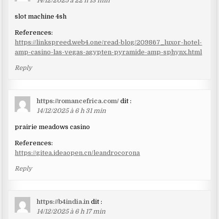
14/12/2025 à 22 h 13 min
slot machine 4sh
References:
https://linkspreed.web4.one/read-blog/209867_luxor-hotel-
amp-casino-las-vegas-agypten-pyramide-amp-sphynx.html
Reply
https://romancefrica.com/
dit :
14/12/2025 à 6 h 31 min
prairie meadows casino
References:
https://gitea.ideaopen.cn/leandrocorona
Reply
https://b4india.in
dit :
14/12/2025 à 6 h 17 min