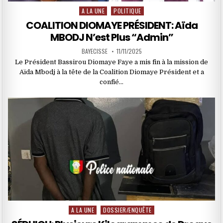
A LA UNE
POLITIQUE
Posted
in
COALITION DIOMAYE PRÉSIDENT: Aïda
MBODJ N’est Plus “Admin”
BAYECISSE
11/11/2025
Le Président Bassirou Diomaye Faye a mis fin à la mission de
Aïda Mbodj à la tête de la Coalition Diomaye Président et a
confié…
A LA UNE
DOSSIER/ENQUÊTE
Posted
in