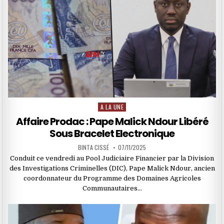
A LA UNE
Posted
in
Affaire Prodac : Pape Malick Ndour Libéré
Sous Bracelet Electronique
BINTA CISSÉ
07/11/2025
Conduit ce vendredi au Pool Judiciaire Financier par la Division
des Investigations Criminelles (DIC), Pape Malick Ndour, ancien
coordonnateur du Programme des Domaines Agricoles
Communautaires…