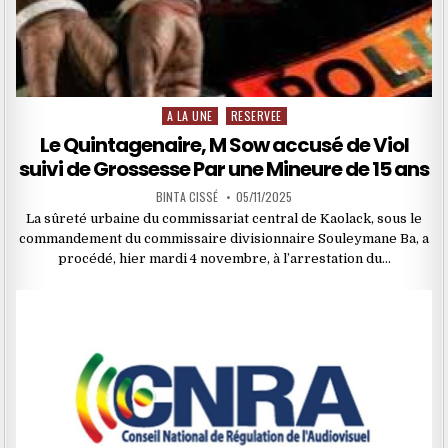
A LA UNE
RESERVEE
Posted
in
Le Quintagenaire, M Sow accusé de Viol
suivi de Grossesse Par une Mineure de 15 ans
BINTA CISSÉ
05/11/2025
La sûreté urbaine du commissariat central de Kaolack, sous le
commandement du commissaire divisionnaire Souleymane Ba, a
procédé, hier mardi 4 novembre, à l’arrestation du…