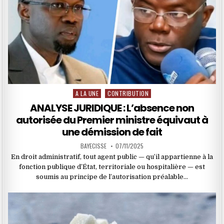
A LA UNE
CONTRIBUTION
Posted
in
ANALYSE JURIDIQUE : L’absence non
autorisée du Premier ministre équivaut à
une démission de fait
BAYECISSE
07/11/2025
En droit administratif, tout agent public — qu’il appartienne à la
fonction publique d’État, territoriale ou hospitalière — est
soumis au principe de l’autorisation préalable…