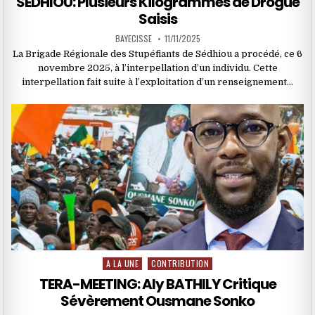
SÉDHIOU: Plusieurs Kilogrammes de Drogue
Saisis
BAYECISSE
11/11/2025
La Brigade Régionale des Stupéfiants de Sédhiou a procédé, ce 6
novembre 2025, à l’interpellation d’un individu. Cette
interpellation fait suite à l’exploitation d’un renseignement…
A LA UNE
CONTRIBUTION
Posted
in
TERA-MEETING: Aly BATHILY Critique
Sévèrement Ousmane Sonko