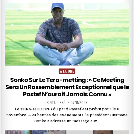
A LA UNE
Posted
in
Sonko Sur Le Tera-metting : » Ce Meeting
Sera Un Rassemblement Exceptionnel que le
Pastef N’aurait Jamais Connu »
BINTA CISSÉ
07/11/2025
Le TERA-MEETING du parti Pastef est prévu pour le 8
novembre. A 24 heures des événements, le président Ousmane
Sonko a adressé un message aux…