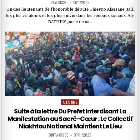
BAYECISSE
10/11/2025
Un des lieutenants de l’honorable député Thierno Alassane Sall,
les plus virulents et les plus suivis dans les réseaux sociaux, Aly
BATHILY parle de sa…
A LA UNE
Posted
in
Suite à la lettre Du Prefet Interdisant La
Manifestation au Sacré-Cœur : Le Collectif
Niakhtou National Maintient Le Lieu
BINTA CISSÉ
07/11/2025