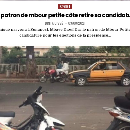
SPORT
Posted
in
 patron de mbour petite côte retire sa candidat
BINTA CISSÉ
03/08/2021
qué parvenu à Sunupost, Mbaye Diouf Dia, le patron de Mbour Petite 
candidature pour les élections de la présidence…