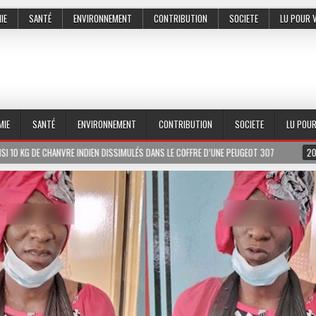
IE
SANTÉ
ENVIRONNEMENT
CONTRIBUTION
SOCIETE
LU POUR 
MIE
SANTÉ
ENVIRONNEMENT
CONTRIBUTION
SOCIETE
LU POU
SIMULÉS DANS LE COFFRE D’UNE PEUGEOT 307
2026-07-01
LE PR MEISSA DIA