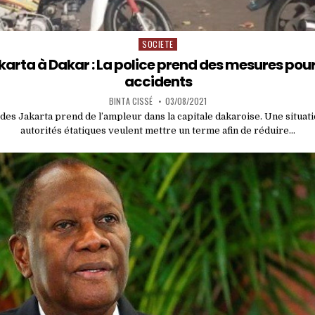
SOCIETE
Posted
in
arta à Dakar : La police prend des mesures pour 
accidents
BINTA CISSÉ
03/08/2021
s Jakarta prend de l’ampleur dans la capitale dakaroise. Une situatio
autorités étatiques veulent mettre un terme afin de réduire…