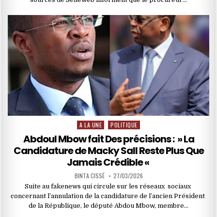
A LA UNE
POLITIQUE
Posted
in
Abdoul Mbow fait Des précisions : » La
Candidature de Macky Sall Reste Plus Que
Jamais Crédible «
BINTA CISSÉ
27/03/2026
Suite au fakenews qui circule sur les réseaux sociaux
concernant l’annulation de la candidature de l’ancien Président
de la République, le député Abdou Mbow, membre…