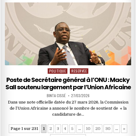
POLITIQUE
RESERVEE
Posted
in
Poste de Secrétaire général à l’ONU : Macky
Sall soutenu largement par l’Union Africaine
BINTA CISSÉ
27/03/2026
Dans une note officielle datée du 27 mars 2026, la Commission
de l’Union Africaine a annoncé le nombre de soutient de « la
candidature de…
Page 1 sur 231
1
2
3
4
5
…
10
20
30
…
»