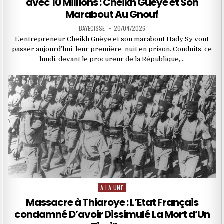
avec 10 Millions : Cheikh Gueye et Son
Marabout Au Gnouf
BAYECISSE
20/04/2026
L’entrepreneur Cheikh Guèye et son marabout Hady Sy vont
passer aujourd’hui leur première nuit en prison. Conduits, ce
lundi, devant le procureur de la République,…
A LA UNE
Posted
in
Massacre à Thiaroye : L’Etat Français
condamné D’avoir Dissimulé La Mort d’Un