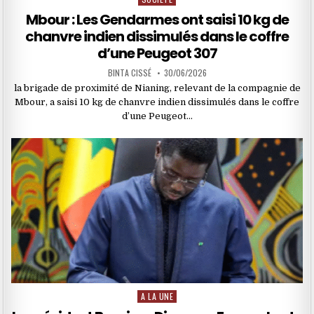
in
Mbour : Les Gendarmes ont saisi 10 kg de
chanvre indien dissimulés dans le coffre
d’une Peugeot 307
BINTA CISSÉ
30/06/2026
la brigade de proximité de Nianing, relevant de la compagnie de
Mbour, a saisi 10 kg de chanvre indien dissimulés dans le coffre
d’une Peugeot…
A LA UNE
Posted
in