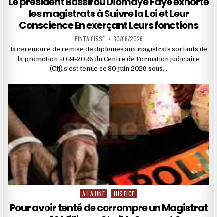
Le président Bassirou Diomaye Faye exhorte
les magistrats à Suivre la Loi et Leur
Conscience En exerçant Leurs fonctions
BINTA CISSÉ
30/06/2026
‎la cérémonie de remise de diplômes aux magistrats sortants de
la promotion 2024-2026 du Centre de Formation judiciaire
(Cfj),s’est tenue ce 30 juin 2026 sous…
A LA UNE
JUSTICE
Posted
in
Pour avoir tenté de corrompre un Magistrat