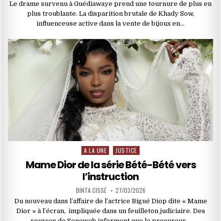
Le drame survenu à Guédiawaye prend une tournure de plus en
plus troublante. La disparition brutale de Khady Sow,
influenceuse active dans la vente de bijoux en…
A LA UNE
JUSTICE
Posted
in
Mame Dior de la série Bété-Bété vers
l’instruction
BINTA CISSÉ
27/03/2026
Du nouveau dans l’affaire de l’actrice Bigué Diop dite « Mame
Dior » à l’écran, impliquée dans un feuilleton judiciaire. Des
sources de Seneweb informent que le procureur…