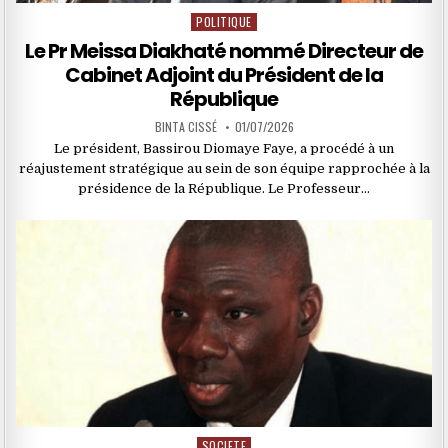
POLITIQUE
Posted
in
Le Pr Meissa Diakhaté nommé Directeur de
Cabinet Adjoint du Président de la
République
BINTA CISSÉ
01/07/2026
Le président, Bassirou Diomaye Faye, a procédé à un
réajustement stratégique au sein de son équipe rapprochée à la
présidence de la République. Le Professeur…
SOCIETE
Posted