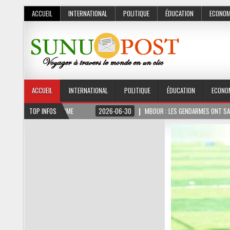
ACCUEIL
INTERNATIONAL
POLITIQUE
ÉDUCATION
ECONOM
ACCUEIL
INTERNATIONAL
POLITIQUE
ÉDUCATION
ECONO
E
2026-06-30
TOP INFOS
MBOUR : LES GENDARMES ONT SAISI 10 KG DE CHANVRE INDIE