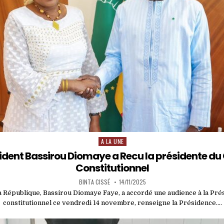
A LA UNE
Posted
in
sident Bassirou Diomaye a Recu la présidente du
Constitutionnel
BINTA CISSÉ
14/11/2025
a République, Bassirou Diomaye Faye, a accordé une audience à la Pré
constitutionnel ce vendredi 14 novembre, renseigne la Présidence….