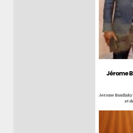
Jérome Ba
Jerome Bandiaky a
et d