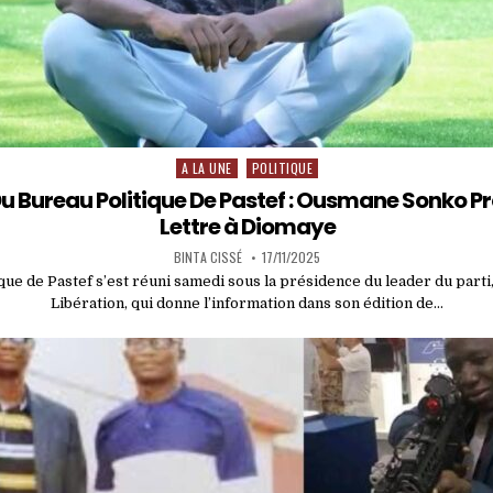
A LA UNE
POLITIQUE
Posted
in
u Bureau Politique De Pastef : Ousmane Sonko P
Lettre à Diomaye
BINTA CISSÉ
17/11/2025
que de Pastef s’est réuni samedi sous la présidence du leader du part
Libération, qui donne l’information dans son édition de…