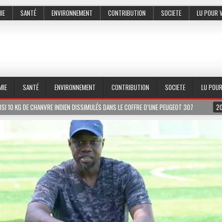
IE
SANTÉ
ENVIRONNEMENT
CONTRIBUTION
SOCIETE
LU POUR 
MIE
SANTÉ
ENVIRONNEMENT
CONTRIBUTION
SOCIETE
LU POU
N DISSIMULÉS DANS LE COFFRE D’UNE PEUGEOT 307
2026-07-01
LE PR MEISS