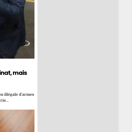
inat, mais
n illégale d’armes
erie…