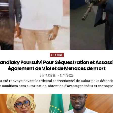
A LA UNE
Posted
in
ndiaky Poursuivi Pour Séquestration et Assass
également de Viol et de Menaces de mort
BINTA CISSÉ
17/11/2025
 été renvoyé devant le tribunal correctionnel de Dakar pour détentio
e munitions sans autorisation, obtention d’avantages indus et escroqu