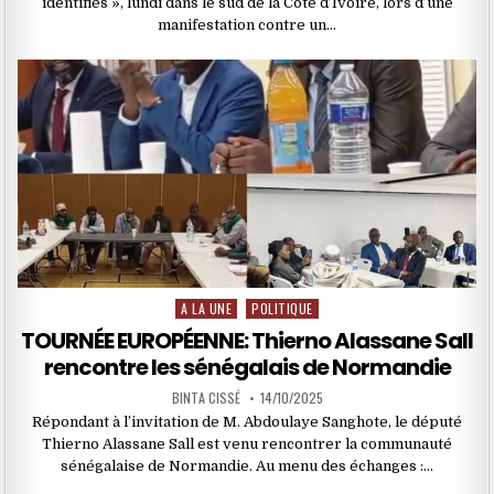
identifiés », lundi dans le sud de la Côte d’Ivoire, lors d’une
manifestation contre un…
A LA UNE
POLITIQUE
Posted
in
TOURNÉE EUROPÉENNE: Thierno Alassane Sall
rencontre les sénégalais de Normandie
BINTA CISSÉ
14/10/2025
Répondant à l’invitation de M. Abdoulaye Sanghote, le député
Thierno Alassane Sall est venu rencontrer la communauté
sénégalaise de Normandie. Au menu des échanges :…