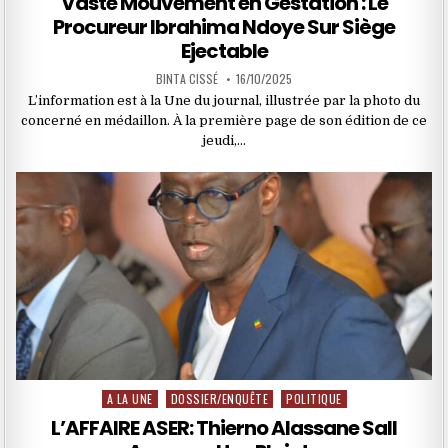
Vaste Mouvement en Gestation : Le
Procureur Ibrahima Ndoye Sur Siège
Ejectable
BINTA CISSÉ
16/10/2025
L’information est à la Une du journal, illustrée par la photo du
concerné en médaillon. À la première page de son édition de ce
jeudi,…
A LA UNE
DOSSIER/ENQUÊTE
POLITIQUE
Posted
in
L’AFFAIRE ASER: Thierno Alassane Sall