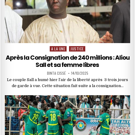
A LA UNE
JUSTICE
Posted
in
Après la Consignation de 240 millions : Aliou
Sall et sa femme libres ‎
BINTA CISSÉ
14/10/2025
‎Le couple Sall a humé hier l’air de la liberté après 3 trois jours
de garde à vue. Cette situation fait suite a la consignation…