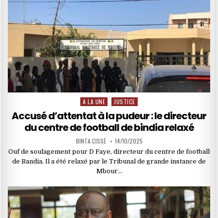
A LA UNE
JUSTICE
Posted
in
Accusé d’attentat à la pudeur : le directeur
du centre de football de bindia relaxé
BINTA CISSÉ
14/10/2025
Ouf de soulagement pour D Faye, directeur du centre de football
de Bandia. Il a été relaxé par le Tribunal de grande instance de
Mbour…