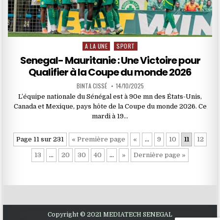
A LA UNE
SPORT
Posted
in
Senegal- Mauritanie : Une Victoire pour
Qualifier à la Coupe du monde 2026
BINTA CISSÉ
14/10/2025
L’équipe nationale du Sénégal est à 90e mn des États-Unis,
Canada et Mexique, pays hôte de la Coupe du monde 2026. Ce
mardi à 19…
Page 11 sur 231
« Première page
«
…
9
10
11
12
13
…
20
30
40
…
»
Dernière page »
Copyright © 2021 MEDIATECH SENEGAL