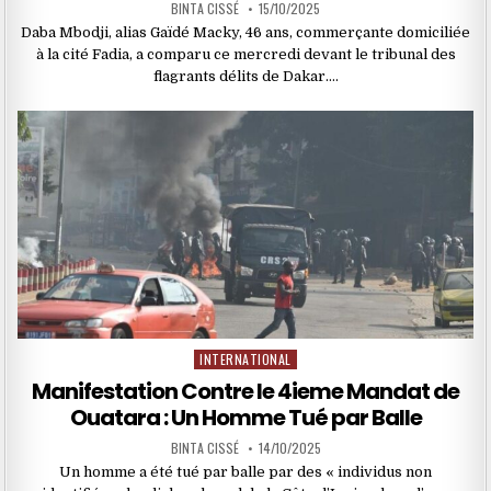
BINTA CISSÉ
15/10/2025
Daba Mbodji, alias Gaïdé Macky, 46 ans, commerçante domiciliée
à la cité Fadia, a comparu ce mercredi devant le tribunal des
flagrants délits de Dakar….
INTERNATIONAL
Posted
in
Manifestation Contre le 4ieme Mandat de
Ouatara : Un Homme Tué par Balle
BINTA CISSÉ
14/10/2025
Un homme a été tué par balle par des « individus non