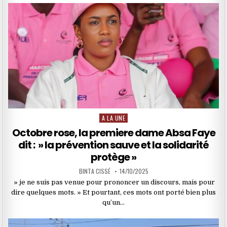
A LA UNE
Posted
in
Octobre rose, la premiere dame Absa Faye
dit : » la prévention sauve et la solidarité
protège »
BINTA CISSÉ
14/10/2025
» je ne suis pas venue pour prononcer un discours, mais pour
dire quelques mots. » Et pourtant, ces mots ont porté bien plus
qu’un…