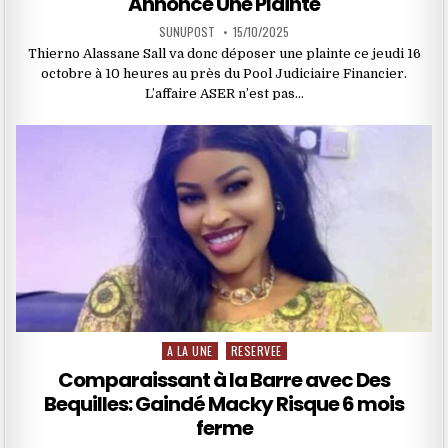
Annonce Une Plainte
SUNUPOST
15/10/2025
Thierno Alassane Sall va donc déposer une plainte ce jeudi 16
octobre à 10 heures au près du Pool Judiciaire Financier.
L’affaire ASER n’est pas…
A LA UNE
RESERVEE
Posted
in
Comparaissant à la Barre avec Des
Bequilles: Gaindé Macky Risque 6 mois
ferme