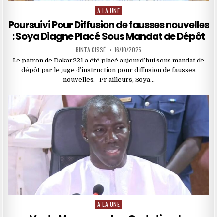
A LA UNE
Posted
in
Poursuivi Pour Diffusion de fausses nouvelles
: Soya Diagne Placé Sous Mandat de Dépôt
BINTA CISSÉ
16/10/2025
Le patron de Dakar221 a été placé aujourd’hui sous mandat de
dépôt par le juge d’instruction pour diffusion de fausses
nouvelles. Pr ailleurs, Soya…
A LA UNE
Posted
in