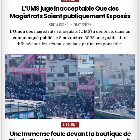
in
L’UMS juge Inacceptable Que des
Magistrats Soient publiquement Exposés
BINTA CISSÉ
05/11/2025
L’Union des magistrats sénégalais (UMS) a dénoncé, dans un
communiqué publié ce 5 novembre 2025, une publication
diffusée sur les réseaux sociaux par un responsable…
A LA UNE
Posted
in
Une Immense foule devant la boutique de