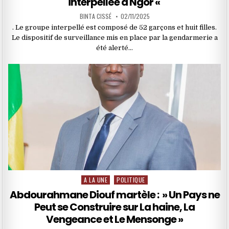
interpellée à Ngor «
BINTA CISSÉ
02/11/2025
. Le groupe interpellé est composé de 52 garçons et huit filles.
Le dispositif de surveillance mis en place par la gendarmerie a
été alerté…
A LA UNE
POLITIQUE
Posted
in
Abdourahmane Diouf martèle : » Un Pays ne
Peut se Construire sur La haine, La
Vengeance et Le Mensonge »