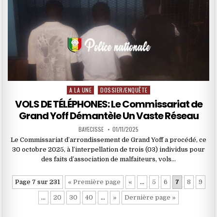
A LA UNE
DOSSIER/ENQUÊTE
Posted
in
VOLS DE TÉLÉPHONES: Le Commissariat de
Grand Yoff Démantèle Un Vaste Réseau
BAYECISSE
01/11/2025
Le Commissariat d’arrondissement de Grand Yoff a procédé, ce
30 octobre 2025, à l’interpellation de trois (03) individus pour
des faits d’association de malfaiteurs, vols…
Page 7 sur 231
« Première page
«
…
5
6
7
8
9
…
20
30
40
…
»
Dernière page »