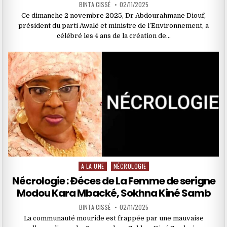
BINTA CISSÉ
02/11/2025
Ce dimanche 2 novembre 2025, Dr Abdourahmane Diouf,
président du parti Awalé et ministre de l’Environnement, a
célébré les 4 ans de la création de…
A LA UNE
NÉCROLOGIE
Posted
in
Nécrologie : Ðéces de La Femme de serigne
Modou Kara Mbacké, Sokhna Kiné Samb
BINTA CISSÉ
02/11/2025
La communauté mouride est frappée par une mauvaise