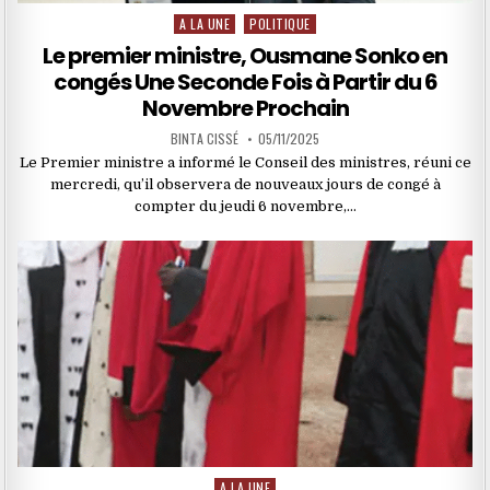
A LA UNE
POLITIQUE
Posted
in
Le premier ministre, Ousmane Sonko en
congés Une Seconde Fois à Partir du 6
Novembre Prochain
BINTA CISSÉ
05/11/2025
Le Premier ministre a informé le Conseil des ministres, réuni ce
mercredi, qu’il observera de nouveaux jours de congé à
compter du jeudi 6 novembre,…
A LA UNE
Posted