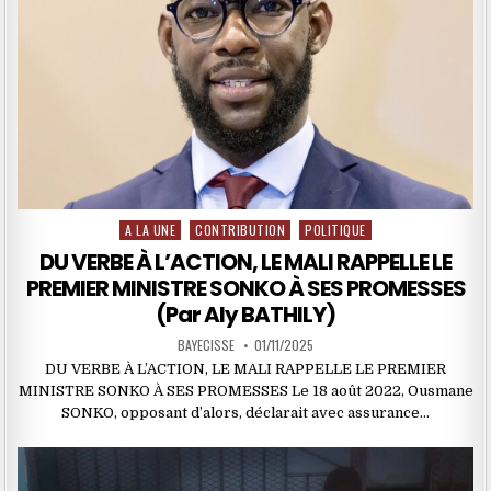
A LA UNE
CONTRIBUTION
POLITIQUE
Posted
in
DU VERBE À L’ACTION, LE MALI RAPPELLE LE
PREMIER MINISTRE SONKO À SES PROMESSES
(Par Aly BATHILY)
BAYECISSE
01/11/2025
DU VERBE À L’ACTION, LE MALI RAPPELLE LE PREMIER
MINISTRE SONKO À SES PROMESSES Le 18 août 2022, Ousmane
SONKO, opposant d’alors, déclarait avec assurance…