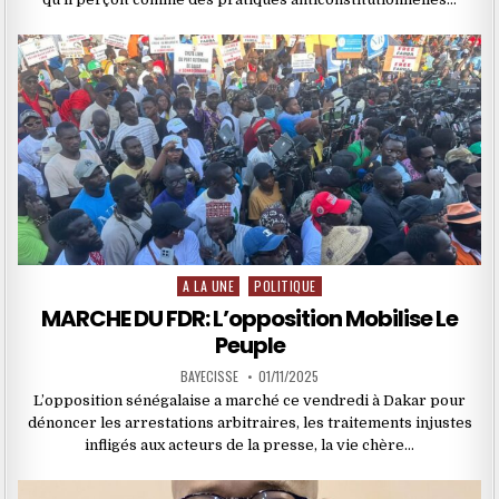
A LA UNE
POLITIQUE
Posted
in
MARCHE DU FDR: L’opposition Mobilise Le
Peuple
BAYECISSE
01/11/2025
L’opposition sénégalaise a marché ce vendredi à Dakar pour
dénoncer les arrestations arbitraires, les traitements injustes
infligés aux acteurs de la presse, la vie chère…