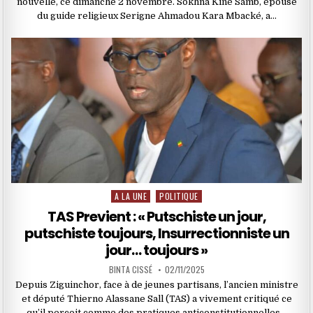
nouvelle, ce dimanche 2 novembre. Sokhna Kiné Samb, épouse
du guide religieux Serigne Ahmadou Kara Mbacké, a…
A LA UNE
POLITIQUE
Posted
in
TAS Previent : « Putschiste un jour,
putschiste toujours, Insurrectionniste un
jour… toujours »
BINTA CISSÉ
02/11/2025
Depuis Ziguinchor, face à de jeunes partisans, l’ancien ministre
et député Thierno Alassane Sall (TAS) a vivement critiqué ce
qu’il perçoit comme des pratiques anticonstitutionnelles…