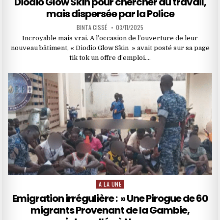
Diodio Glow Skin pour chercher du travail,
mais dispersée par la Police
BINTA CISSÉ
03/11/2025
Incroyable mais vrai. A l’occasion de l’ouverture de leur
nouveau bâtiment, « Diodio Glow Skin » avait posté sur sa page
tik tok un offre d’emploi….
A LA UNE
Posted
in
Emigration irrégulière : » Une Pirogue de 60
migrants Provenant de la Gambie,