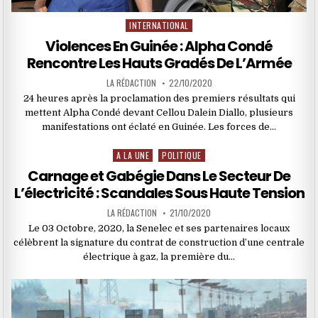
INTERNATIONAL
Posted
in
Violences En Guinée : Alpha Condé
Rencontre Les Hauts Gradés De L’Armée
LA RÉDACTION
22/10/2020
24 heures après la proclamation des premiers résultats qui
mettent Alpha Condé devant Cellou Dalein Diallo, plusieurs
manifestations ont éclaté en Guinée. Les forces de…
A LA UNE
POLITIQUE
Posted
in
Carnage et Gabégie Dans Le Secteur De
L’électricité : Scandales Sous Haute Tension
LA RÉDACTION
21/10/2020
Le 03 Octobre, 2020, la Senelec et ses partenaires locaux
célèbrent la signature du contrat de construction d’une centrale
électrique à gaz, la première du…