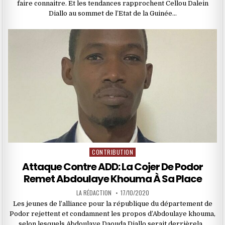
faire connaitre. Et les tendances rapprochent Cellou Dalein
Diallo au sommet de l’Etat de la Guinée…
CONTRIBUTION
Posted
in
Attaque Contre ADD: La Cojer De Podor
Remet Abdoulaye Khouma À Sa Place
LA RÉDACTION
17/10/2020
Les jeunes de l’alliance pour la république du département de
Podor rejettent et condamnent les propos d’Abdoulaye khouma,
selon lesquels Abdoulaye Daouda Diallo serait derrièrela…