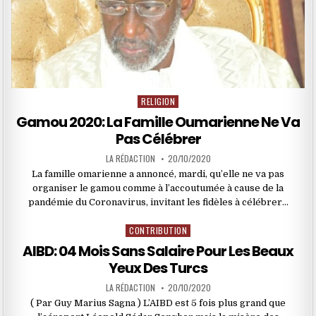
RELIGION
Posted
in
Gamou 2020: La Famille Oumarienne Ne Va
Pas Célébrer
LA RÉDACTION
20/10/2020
La famille omarienne a annoncé, mardi, qu’elle ne va pas
organiser le gamou comme à l’accoutumée à cause de la
pandémie du Coronavirus, invitant les fidèles à célébrer…
CONTRIBUTION
Posted
in
AIBD: 04 Mois Sans Salaire Pour Les Beaux
Yeux Des Turcs
LA RÉDACTION
20/10/2020
( Par Guy Marius Sagna ) L’AIBD est 5 fois plus grand que