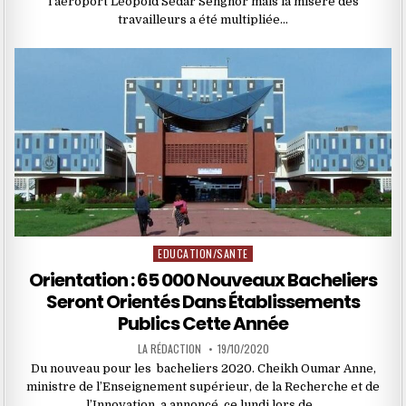
l’aéroport Léopold Sédar Senghor mais la misère des
travailleurs a été multipliée…
EDUCATION/SANTE
Posted
in
Orientation : 65 000 Nouveaux Bacheliers
Seront Orientés Dans Établissements
Publics Cette Année
LA RÉDACTION
19/10/2020
Du nouveau pour les bacheliers 2020. Cheikh Oumar Anne,
ministre de l’Enseignement supérieur, de la Recherche et de
l’Innovation, a annoncé, ce lundi lors de…