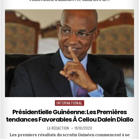
INTERNATIONAL
Posted
in
Présidentielle Guinéenne: Les Premières
tendances Favorables À Cellou Dalein Diallo
LA RÉDACTION
19/10/2020
Les premiers résultats du scrutin Guinéen commencent à se