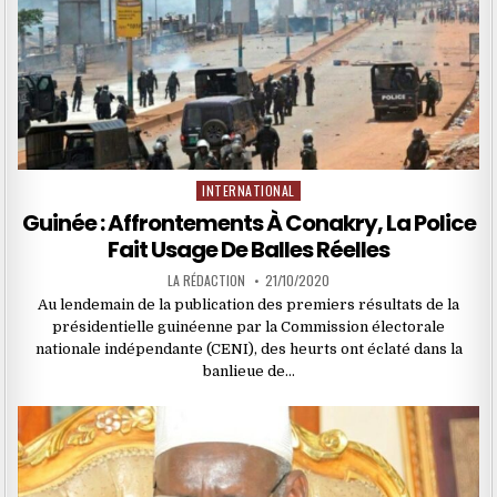
INTERNATIONAL
Posted
in
Guinée : Affrontements À Conakry, La Police
Fait Usage De Balles Réelles
LA RÉDACTION
21/10/2020
Au lendemain de la publication des premiers résultats de la
présidentielle guinéenne par la Commission électorale
nationale indépendante (CENI), des heurts ont éclaté dans la
banlieue de…