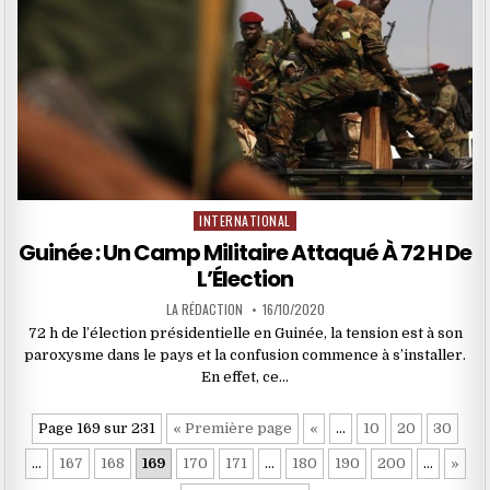
INTERNATIONAL
Posted
in
Guinée : Un Camp Militaire Attaqué À 72 H De
L’Élection
LA RÉDACTION
16/10/2020
72 h de l’élection présidentielle en Guinée, la tension est à son
paroxysme dans le pays et la confusion commence à s’installer.
En effet, ce…
Page 169 sur 231
« Première page
«
…
10
20
30
…
167
168
169
170
171
…
180
190
200
…
»